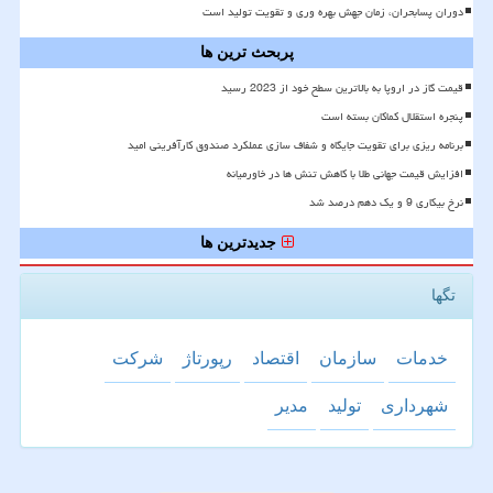
دوران پسابحران، زمان جهش بهره وری و تقویت تولید است
پربحث ترین ها
قیمت گاز در اروپا به بالاترین سطح خود از 2023 رسید
پنجره استقلال کماکان بسته است
برنامه ریزی برای تقویت جایگاه و شفاف سازی عملکرد صندوق کارآفرینی امید
افزایش قیمت جهانی طلا با کاهش تنش ها در خاورمیانه
نرخ بیکاری 9 و یک دهم درصد شد
جدیدترین ها
تگها
خدمات
سازمان
اقتصاد
رپورتاژ
شركت
شهرداری
تولید
مدیر