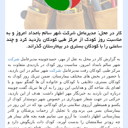
كار در محل: مدیرعامل شركت شهر سالم بامداد امروز و به
مناسبت روز كودك از مركز طبی كودكان بازدید كرد و چند
ساعتی را با كودكان بستری در بیمارستان گذراند.
به گزارش كار در محل به نقل از مهر، حمیدچوبینه مدیرعامل
شركت
شهر سالم بامداد امروز، مناسبت روز كودك در بازدیدی متفاوت به
مركز طبی كودكان رفت.مدیرعامل
شركت
شهر سالم در این بازدید،
با حضور در بخش های مختلف بیمارستان، ضمن تبریك روز كودك به
كودكان بستری، دقایقی با كودكان و خانواده آن ها گفتگو نمود و با
اهدای یك شاخه گل و هدایایی این روز را به آن ها تبریك گفت.چوبینه
درباره این بازدید به خبرنگار مهر اظهار داشت: هدف از این بازدید،
حركتی در جهت شعار شهرداری در خصوص شهر دوستدار كودك از
یكسو و همینطور آرزوی سلامتی برای كودكانی بود كه در این روز در
بیمارستان بسر می برند.وی با تجلیل از زحمات پزشكان و كادر
بیمارستانی اظهار داشت: ما آرزو می نماییم همه بچه های بیمار هر
چه زودتر سلامتشان را بدست آورند، كودك ذات بازیگوش دارد و
دیدن كودكان بر روی تخت بیمارستان بطور قطع تصویر دوست