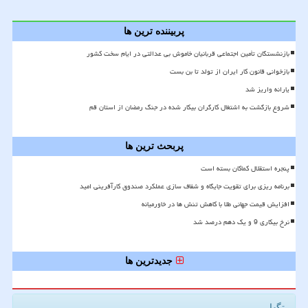
پربیننده ترین ها
بازنشستگان تأمین اجتماعی قربانیان خاموش بی عدالتی در ایام سخت کشور
بازخوانی قانون کار ایران از تولد تا بن بست
یارانه واریز شد
شروع بازگشت به اشتغال کارگران بیکار شده در جنگ رمضان از استان قم
پربحث ترین ها
پنجره استقلال کماکان بسته است
برنامه ریزی برای تقویت جایگاه و شفاف سازی عملکرد صندوق کارآفرینی امید
افزایش قیمت جهانی طلا با کاهش تنش ها در خاورمیانه
نرخ بیکاری 9 و یک دهم درصد شد
جدیدترین ها
تگها