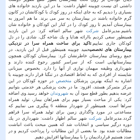
داشتی ای نیست.چوبینه اظهار داشت: ما در این بازدید خانواده های
بسیاری را دیدیم كه به جای اینكه در روز كودك با كودكانشان در كانون
گرم خانواده باشند در بیمارستان به سر می برند. ما هم امروز به
بیمارستان آمدیم تا روز كودك را در كنار این كودكان و خانواده شان
باشیم.مدیرعامل
شركت
شهر سالم اضافه كرد: در این بازدید
همینطور سعی كردیم باارائه هدایا و یك شاخه گل، شادی را در دل
كودكان جاری نماییم.
تاكید برای ساخت همراه سرا در نزدیكی
بیمارستان های تخصصی
حمید چوبینه همینطور قبل از این بازدید، در
جمع روسای بیمارستان خاطرنشان كرد: بیمارستان كودكان همچون
بیمارستانهایی است كه از سراسر كشور رجوع كننده دارند و
شهرداری وظیفه میهمان نوازی از آنها را دارد. بخصوص میزبانی
شایسته از افرادی كه به لحاظ اقتصادی در تنگنا قرار دارند.چوبینه با
اشاره به اینكه بهترین پزشكان
متخصص
در حوزه كودكان در این
مركز متمركز هستند، افزود: ما در بحث پزشكی هر خدمتی بتوانیم
عرضه بدهیم بطور قطع سود آن به
شهروندان
خواهد رسید.وی اضافه
كرد: یكی از مباحث بسیار مهم برای همراهان بیمار، تولید همراه
سراها است. همینطور از شهردار منطقه 6 پیگیری می نماییم كه
مساعدتی در مورد واگذاری زمین برای تولید همراه سرا فراهم
گردد.مدیرعامل
شركت
شهر سالم اظهار داشت: شهرداری در یك
دوره درگیر سیاسی و انتخابات شد كه همین مبحث باعث انباشت
مطالبات شده بود. ما بعضی از این مطالبات را پرداخت كردیم و در
صدد هستیم قراردادیمان را با بیمارستانها افزایش دهیم.