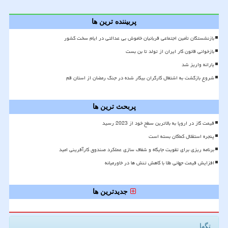
پربیننده ترین ها
بازنشستگان تأمین اجتماعی قربانیان خاموش بی عدالتی در ایام سخت کشور
بازخوانی قانون کار ایران از تولد تا بن بست
یارانه واریز شد
شروع بازگشت به اشتغال کارگران بیکار شده در جنگ رمضان از استان قم
پربحث ترین ها
قیمت گاز در اروپا به بالاترین سطح خود از 2023 رسید
پنجره استقلال کماکان بسته است
برنامه ریزی برای تقویت جایگاه و شفاف سازی عملکرد صندوق کارآفرینی امید
افزایش قیمت جهانی طلا با کاهش تنش ها در خاورمیانه
جدیدترین ها
تگها