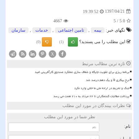
1397/04/21
19:39:52
4667
5
/
5.0
تگهای خبر:
بیمه
,
تامین اجتماعی
,
خدمات
,
سازمان
این مطلب را می پسندید؟
(0)
(1)
X
تازه ترین مطالب مرتبط
برنامه ریزی برای تقویت جایگاه و شفاف سازی عملکرد صندوق کارآفرینی امید
نرخ بیکاری 9 و یک دهم درصد شد
جنگ و تحریم در اراده ملی ما خللی وارد نکرد
پرداخت مطالبات گندمکاران تا ۲۲ مرداد به ۲۱۰ همت می رسد
نظرات بینندگان در مورد این مطلب
نظر شما در مورد این مطلب
نام:
ایمیل: