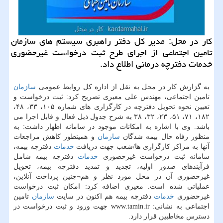
كار در محل: مدیر كل دفتر راهبری سیستم های سازمان
تامین اجتماعی از اجرای طرح ثبت درخواست غیرحضوری
خدمات دفترچه درمانی اطلاع داد.
به گزارش كار در محل به نقل از اداره كل روابط عمومی
سازمان
تامین اجتماعی، مهندس علی معیری تصریح كرد: ثبت درخواست و
تعیین نحوه تحویل دفترچه در كارگزاری های شماره ۱۰۵، ۳۳، ۴۸،
۱۸۲، ۷۱، ۵۱، ۲۳، ۳۲، ۳۸ به شرح جدول ذیل فعال و قابل اجرا می
باشد. وی با اشاره به امكانات موجود در سامانه اظهار داشت: به
منظور رفاه حال بیمه شدگان
سازمان
و همینطور كاهش مراجعات
آنها به مراكز كارگزاری ها/شعب جهت دریافت
خدمات
دفترچه بیمه،
سامانه ثبت درخواست غیرحضوری
خدمات
دفترچه بیمه شامل
فرآیندهای صدور اولیه، تجدید و تمدید دفترچه بیمه، تحویل
غیرحضوری آن در محل مورد نظر و هم¬چنین پرداخت آنلاین،
عملیاتی شده است. معیری اضافه كرد: امكان ثبت درخواست
غیرحضوری
خدمات
دفترچه بیمه هم اكنون در سایت
سازمان
تامین
اجتماعی به نشانی: www.tamin.ir جهت ورود و ثبت درخواست در
دسترس مخاطبین قرار دارد.