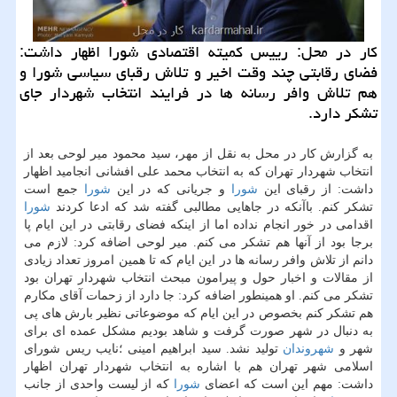
كار در محل: رییس كمیته اقتصادی شورا اظهار داشت:
فضای رقابتی چند وقت اخیر و تلاش رقبای سیاسی شورا و
هم تلاش وافر رسانه ها در فرایند انتخاب شهردار جای
تشكر دارد.
به گزارش كار در محل به نقل از مهر، سید محمود میر لوحی بعد از
انتخاب شهردار تهران كه به انتخاب محمد علی افشانی انجامید اظهار
داشت: از رقبای این
شورا
و جریانی كه در این
شورا
جمع است
تشكر كنم. باآنكه در جاهایی مطالبی گفته شد كه ادعا كردند
شورا
اقدامی در خور انجام نداده اما از اینكه فضای رقابتی در این ایام پا
برجا بود از آنها هم تشكر می كنم. میر لوحی اضافه كرد: لازم می
دانم از تلاش وافر رسانه ها در این ایام كه تا همین امروز تعداد زیادی
از مقالات و اخبار حول و پیرامون مبحث انتخاب شهردار تهران بود
تشكر می كنم. او همینطور اضافه كرد: جا دارد از زحمات آقای مكارم
هم تشكر كنم بخصوص در این ایام كه موضوعاتی نظیر بارش های پی
به دنبال در شهر صورت گرفت و شاهد بودیم مشكل عمده ای برای
شهر و
شهروندان
تولید نشد. سید ابراهیم امینی ؛نایب ریس شورای
اسلامی شهر تهران هم با اشاره به انتخاب شهردار تهران اظهار
داشت: مهم این است كه اعضای
شورا
كه از لیست واحدی از جانب