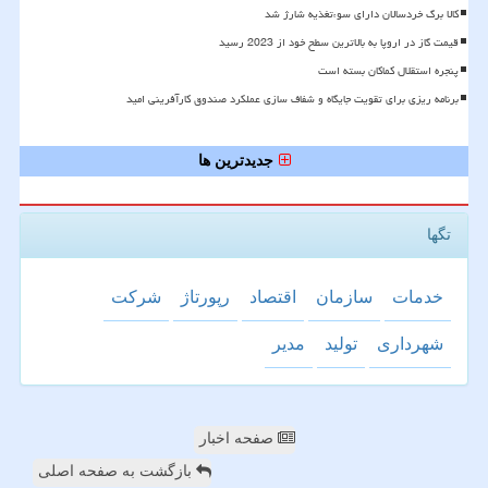
کالا برگ خردسالان دارای سوءتغذیه شارژ شد
قیمت گاز در اروپا به بالاترین سطح خود از 2023 رسید
پنجره استقلال کماکان بسته است
برنامه ریزی برای تقویت جایگاه و شفاف سازی عملکرد صندوق کارآفرینی امید
جدیدترین ها
تگها
خدمات
سازمان
اقتصاد
رپورتاژ
شركت
شهرداری
تولید
مدیر
صفحه اخبار
بازگشت به صفحه اصلی