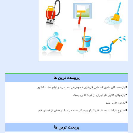
پربیننده ترین ها
بازنشستگان تأمین اجتماعی قربانیان خاموش بی عدالتی در ایام سخت کشور
بازخوانی قانون کار ایران از تولد تا بن بست
یارانه واریز شد
شروع بازگشت به اشتغال کارگران بیکار شده در جنگ رمضان از استان قم
پربحث ترین ها