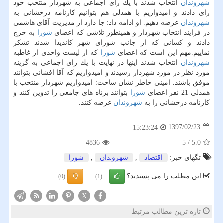
شهروندان
انتخاب شدند با یك رای اجماعی به شهردار منتخب خود
رای دادند و امیدواریم با همدلی هم بتوانیم كارنامه درخشانی به
شهروندان
عرضه دهیم. او ادامه داد: جا دارد از مدیریت آقای هاشمی
در فرایند انتخاب شهردار و همینطور تلاشی كه اعضای
شورا
به خرج
دادند و كسانی كه از جانب شورای شهر كاندیدا شدند تشكر
نماییم.مهم این است كه اعضای
شورا
كه از لیست واحدی از غاطبه
شهروندان
انتخاب شدند اینها در نهایت با یك رای اجماعی به گزینه
مورد نظر در مورد شهردار رسیدند و امیدواریم كه آقا افشانی بتوانند
موفق باشند. امینی خاطر نشان ساخت: امیدواریم شهردار منتخب با
همدلی 21 نفر اعضای
شورا
بتوانند برناه های جامعی را تدوین كنند و
كارنامه درخشانی را به
شهروندان
عرضه كنند.
1397/02/23
15:23:24
4836
5
/
5.0
تگهای خبر:
اقتصاد
,
شهروندان
,
شورا
این مطلب را می پسندید؟
(0)
(1)
X
تازه ترین مطالب مرتبط