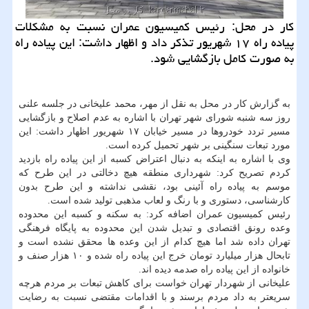
كار در محل: رئیس كمیسیون عمران نسبت به مشكلات
پیاده راه ۱۷ شهریور تذكر داد و اظهار داشت: این پیاده راه
به صورت كامل بازگشایی شود.
به گزارش كار در محل به نقل از مهر، محمد علیخانی در جلسه علنی
روز سه شنبه شورای شهر تهران با اشاره به عدم اصلاح و بازگشایی
مسیر تردد خودروها در مسیر خیابان ۱۷ شهریور اظهار داشت: این
مورد تبعات سنگینی بر شهر تحمیل كرده است.
وی با اشاره به اینكه به دنبال اعتراض كسبه از این پیاده راه بازدید
كردم تصریح كرد: شهرداری منطقه هیچ دخالتی در این طرح كه
موسم به پیاده راه آئینی بود، نقشی نداشته و این طرح بدون
كارشناسی، دستوری و با رنگ و لعاب مذهبی تولید شده است.
رئیس كمیسیون عمران اضافه كرد: به سكنه و كسبه این محدوده
وعده رونق اقتصادی و تبدیل شدن این محدوده به پایگاه فرهنگی
تهران داده شد اما هیچ كدام از این وعده ها محقق نشده است و
تابحال هزار میلیارد تومان خرج این پیاده راه شده و ۱۰ هزار صنف و
خانواده از این پیاده راه صدمه دیده اند.
علیخانی از شهردار تهران خواست برای كاهش تبعات بر مردم هرچه
سریعتر به داد مردم برسند و با اقدامات مقتضی نسبت به رضایت