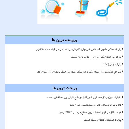
پربیننده ترین ها
بازنشستگان تأمین اجتماعی قربانیان خاموش بی عدالتی در ایام سخت کشور
بازخوانی قانون کار ایران از تولد تا بن بست
یارانه واریز شد
شروع بازگشت به اشتغال کارگران بیکار شده در جنگ رمضان از استان قم
پربحث ترین ها
اظهارات وزیر خزانه داری آمریکا با مواضع قبلی وی متناقض است
کالا برگ خردسالان دارای سوءتغذیه شارژ شد
قیمت گاز در اروپا به بالاترین سطح خود از 2023 رسید
پنجره استقلال کماکان بسته است