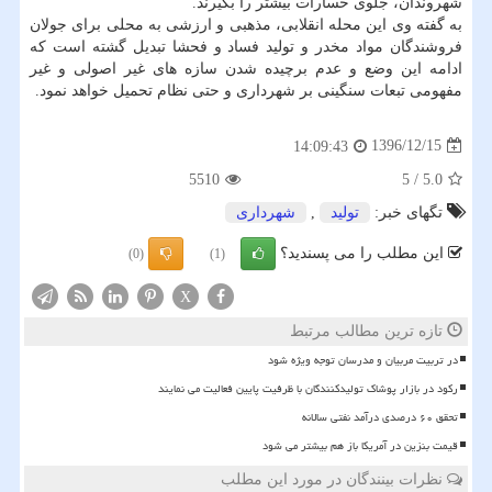
شهروندان، جلوی خسارات بیشتر را بگیرند.
به گفته وی این محله انقلابی، مذهبی و ارزشی به محلی برای جولان
فروشندگان مواد مخدر و تولید فساد و فحشا تبدیل گشته است كه
ادامه این وضع و عدم برچیده شدن سازه های غیر اصولی و غیر
مفهومی تبعات سنگینی بر شهرداری و حتی نظام تحمیل خواهد نمود.
1396/12/15
14:09:43
5510
5
/
5.0
تگهای خبر:
تولید
,
شهرداری
این مطلب را می پسندید؟
(0)
(1)
X
تازه ترین مطالب مرتبط
در تربیت مربیان و مدرسان توجه ویژه شود
رکود در بازار پوشاک تولیدکنندگان با ظرفیت پایین فعالیت می نمایند
تحقق ۶۰ درصدی درآمد نفتی سالانه
قیمت بنزین در آمریکا باز هم بیشتر می شود
نظرات بینندگان در مورد این مطلب