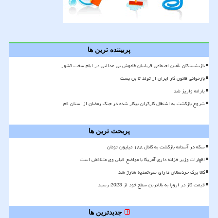
پربیننده ترین ها
بازنشستگان تأمین اجتماعی قربانیان خاموش بی عدالتی در ایام سخت کشور
بازخوانی قانون کار ایران از تولد تا بن بست
یارانه واریز شد
شروع بازگشت به اشتغال کارگران بیکار شده در جنگ رمضان از استان قم
پربحث ترین ها
سکه در آستانه بازگشت به کانال ۱۸۸ میلیون تومان
اظهارات وزیر خزانه داری آمریکا با مواضع قبلی وی متناقض است
کالا برگ خردسالان دارای سوءتغذیه شارژ شد
قیمت گاز در اروپا به بالاترین سطح خود از 2023 رسید
جدیدترین ها