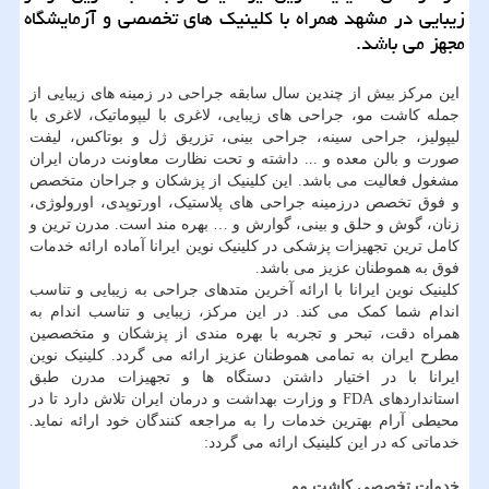
زیبایی در مشهد همراه با كلینیك های تخصصی و آزمایشگاه
مجهز می باشد.
این مرکز بیش از چندین سال سابقه جراحی در زمینه های زیبایی از
جمله کاشت مو، جراحی های زیبایی، لاغری با لیپوماتیک، لاغری با
لیپولیز، جراحی سینه، جراحی بینی، تزریق ژل و بوتاکس، لیفت
صورت و بالن معده و ... داشته و تحت نظارت معاونت درمان ایران
مشغول فعالیت می باشد. این کلینیک از پزشکان و جراحان متخصص
و فوق تخصص درزمينه جراحی های پلاستیک، اورتوپدی، اورولوژی،
زنان، گوش و حلق و بینی، گوارش و … بهره مند است. مدرن ترین و
کامل ترین تجهیزات پزشکی در کلینیک نوین ایرانا آماده ارائه خدمات
فوق به هموطنان عزیز می باشد.
کلینیک نوین ایرانا با ارائه آخرین متدهای جراحی به زیبایی و تناسب
اندام شما کمک می کند. در این مرکز، زیبایی و تناسب اندام به
همراه دقت، تبحر و تجربه با بهره مندی از پزشکان و متخصصین
مطرح ایران به تمامی هموطنان عزیز ارائه می گردد. کلینیک نوین
ایرانا با در اختیار داشتن دستگاه ها و تجهیزات مدرن طبق
استانداردهای FDA و وزارت بهداشت و درمان ایران تلاش دارد تا در
محیطی آرام بهترین خدمات را به مراجعه کنندگان خود ارائه نماید.
خدماتی که در این کلینیک ارائه می گردد:
خدمات تخصصی کاشت مو