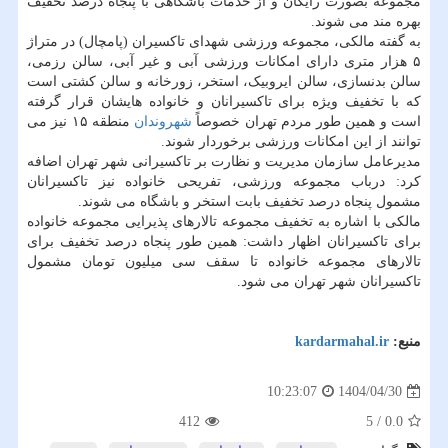
مجموعه بصورت رایگان و از خدمات باشگاهی با پنجاه درصد تخفیف
بهره مند می شوند.
به گفته مالکی، مجموعه ورزشی شهدای تاکسیران (پامچال) در متراژ
۵ هزار متری دارای امکانات ورزشی آبی و غیر آبی، سالن رزمی،
سالن بدنسازی، سالن ایروبیک، استخر، زورخانه و سالن کشتی است
که با تخفیف ویژه برای تاکسیرانان و خانواده هایشان قرار گرفته
است و همین طور مردم تهران خصوصاً
شهروندان
منطقه ۱۵ نیز می
توانند از این امکانات ورزشی برخوردار شوند.
مدیرعامل سازمان مدیریت و نظارت بر تاکسیرانی شهر تهران اضافه
کرد: درباب مجموعه ورزشی، تفریحی خانواده نیز تاکسیرانان
مشمول پنجاه درصد تخفیف بابت استخر و باشگاه می شوند.
مالکی با اشاره به تخفیف مجموعه تالارهای پذیرایی مجموعه خانواده
برای تاکسیرانان اظهار داشت: همین طور پنجاه درصد تخفیف برای
تالارهای مجموعه خانواده تا سقف سی میلیون تومان مشمول
تاکسیرانان شهر تهران می شود.
منبع:
kardarmahal.ir
1404/04/30
10:23:07
412
5
/
0.0