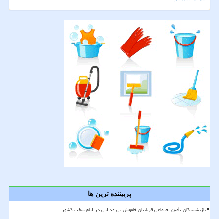
پربیننده ترین ها
بازنشستگان تأمین اجتماعی قربانیان خاموش بی عدالتی در ایام سخت کشور