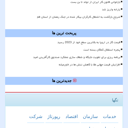
بازخوانی قانون کار ایران از تولد تا بن بست
یارانه واریز شد
شروع بازگشت به اشتغال کارگران بیکار شده در جنگ رمضان از استان قم
پربحث ترین ها
قیمت گاز در اروپا به بالاترین سطح خود از 2023 رسید
پنجره استقلال کماکان بسته است
برنامه ریزی برای تقویت جایگاه و شفاف سازی عملکرد صندوق کارآفرینی امید
افزایش قیمت جهانی طلا با کاهش تنش ها در خاورمیانه
جدیدترین ها
تگها
خدمات
سازمان
اقتصاد
رپورتاژ
شركت