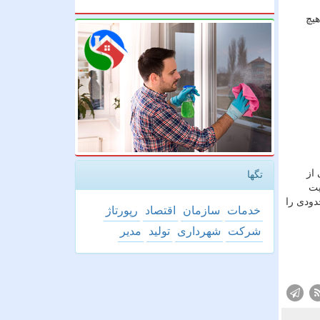
هیچ
 از
تگها
یت
دودی را
خدمات
سازمان
اقتصاد
رپورتاژ
شركت
شهرداری
تولید
مدیر