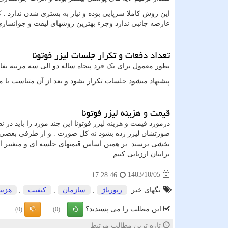
این روش کاملا سرپایی بوده و نیاز به بستری شدن ندارد . ک
عارضه جانبی ندارد وجزء بهترین روشهای لیفت و جوانسا
تعداد دفعات و تکرار جلسات لیزر فوتونا
بطور معمول برای یک فرد پنجاه ساله دو الی سه مرتبه بفا
پیشنهاد میشود جلسات تکرار بشود و بعد از آن متناسب با
قیمت و هزینه لیزر فوتونا
درمورد قیمت و هزینه لیزر فوتونا این چند مورد را باید در 
صورتشان لیزر زده بشود نه کل صورت . و از طرفی بعضی از 
بخشی برسند. بر همین اساس قیمتهای جلسه ای و متغییر است
برایتان ارزیابی کنیم.
1403/10/05
17:28:46
تگهای خبر:
رپورتاژ
,
سازمان
,
كیفیت
,
هزین
این مطلب را می پسندید؟
(0)
(0)
تازه ترین مطالب مرتبط