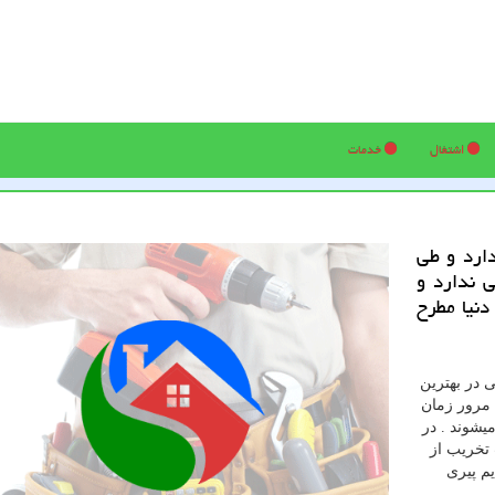
اشتغال
خدمات
دارد و طی
 ندارد و
نیا مطرح
حی بدن در سنین 25 الی 30 سالگی در بهترین
 مرور زمان
یشوند . در
تخریب از
یم پیری