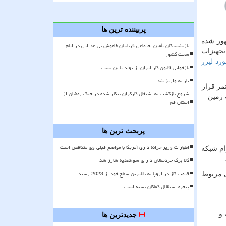
پربیننده ترین ها
 و لیفت صورت مشهور شده
بازنشستگان تأمین اجتماعی قربانیان خاموش بی عدالتی در ایام
یت تجهیزات
سخت کشور
رد لیزر
بازخوانی قانون کار ایران از تولد تا بن بست
یارانه واریز شد
مر قرار
شروع بازگشت به اشتغال کارگران بیکار شده در جنگ رمضان از
 زمین
استان قم
پربحث ترین ها
اظهارات وزیر خزانه داری آمریکا با مواضع قبلی وی متناقض است
ام شبکه
کالا برگ خردسالان دارای سوءتغذیه شارژ شد
قیمت گاز در اروپا به بالاترین سطح خود از 2023 رسید
ی مربوط
پنجره استقلال کماکان بسته است
 و
جدیدترین ها