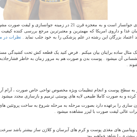
این دستگاه پیشرفته ترین دستگاه روز دنیا در زمینه لیزرهای جوانساز است و به معجزه قرن 21 در زمینه جوانسازی
دارا بودن بیش از 52 تاییدیه از سازمان غذا و داروی امریکا که مهمترین و معتبرترین مرجع بررسی کننده کیف
د اعتماد بزرگان این رشته در علم پزشکی را به خود جلب نماید .
نظرات در مو
ک مثال ساده برایتان بیان میکنم . فرض کنید یک قطعه کش تحت کشیدگی مست
کشسانی آن میشود . پوست بدن و صورت هم به مرور زمان به خاطر فشارجاذبه
وند .
لیزر به سطح پوست و انجام تنظیمات ویژه مخصوص نواحی خاص صورت ، آرام آر
کرده و به صورت کاملا طبیعی لایه های پوستی ترمیم و بازسازی مجدد میشود .
ژن سازی را برعهده دارد بصورت مرحله به مرحله شروع به ساخت پروتئین ها
تی ویتامین های مغذی پوست و کرم های آبرسان و کلاژن ساز بیشتر باشد سرعت
بیشتری را شاهد خواهیم بود .