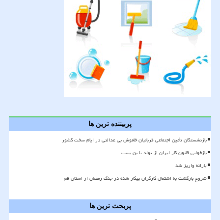
پربیننده ترین ها
بازنشستگان تأمین اجتماعی قربانیان خاموش بی عدالتی در ایام سخت کشور
بازخوانی قانون کار ایران از تولد تا بن بست
یارانه واریز شد
شروع بازگشت به اشتغال کارگران بیکار شده در جنگ رمضان از استان قم
پربحث ترین ها