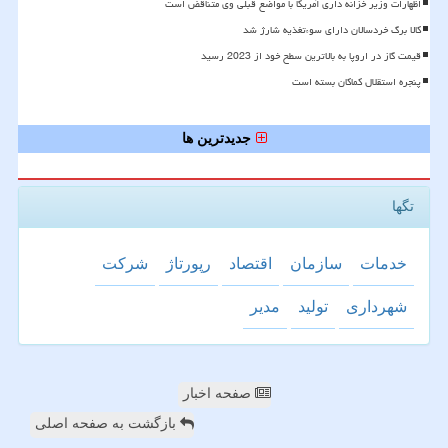
اظهارات وزیر خزانه داری آمریکا با مواضع قبلی وی متناقض است
کالا برگ خردسالان دارای سوءتغذیه شارژ شد
قیمت گاز در اروپا به بالاترین سطح خود از 2023 رسید
پنجره استقلال کماکان بسته است
جدیدترین ها
تگها
خدمات
سازمان
اقتصاد
رپورتاژ
شركت
شهرداری
تولید
مدیر
صفحه اخبار
بازگشت به صفحه اصلی