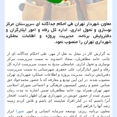
معاون شهردار تهران طی احکام جداگانه ای سرپرستان مرکز
نوسازی و تحول اداری، اداره کل رفاه و امور ایثارگران و
دفترپایش برنامه، مدیریت پروژه و اطلاعات عملکرد
شهرداری تهران را منصوب نمود.
به گزارش کار در محل به نقل از مهر، طی احکام جداگانه ای از
جانب حامد مظاهریان، سجاد احمدوند به سمت سرپرست مرکز
نوسازی و تحول اداری، عباسعلی مدیح به سمت سرپرست اداره کل
رفاه و امور ایثارگران، علی جعفری شهرستانی به سمت سرپرست
دفترپایش برنامه، مدیریت پروژه و اطلاعات عملکرد شهرداری تهران
منصوب شدند. در این آیین تودیع و معارفه که با حضور محمدجواد حق
شناس عضو و رئیس کمیسیون فرهنگی و اجتماعی شورای اسلامی
شهر تهران همراه بود، حامد مظاهریان ضمن اشاره به مدت زمان
سپری شده از حضور خویش در شهرداری تهران اظهار داشت: افتخار
آنرا داشتم که در کنار افراد شایسته ای باشم و تلاش کردم زمینه
رشد آنها را فراهم کنم.
معاون برنامه ریزی، توسعه سرمایه انسانی و امور
شورا
ابراز
امیدواری کرد که از ادغام دو معاونت پیشین، معاونتی قوی تبلور