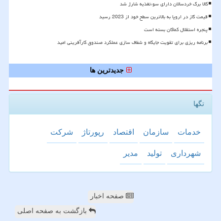
کالا برگ خردسالان دارای سوءتغذیه شارژ شد
قیمت گاز در اروپا به بالاترین سطح خود از 2023 رسید
پنجره استقلال کماکان بسته است
برنامه ریزی برای تقویت جایگاه و شفاف سازی عملکرد صندوق کارآفرینی امید
جدیدترین ها
تگها
خدمات
سازمان
اقتصاد
رپورتاژ
شركت
شهرداری
تولید
مدیر
صفحه اخبار
بازگشت به صفحه اصلی