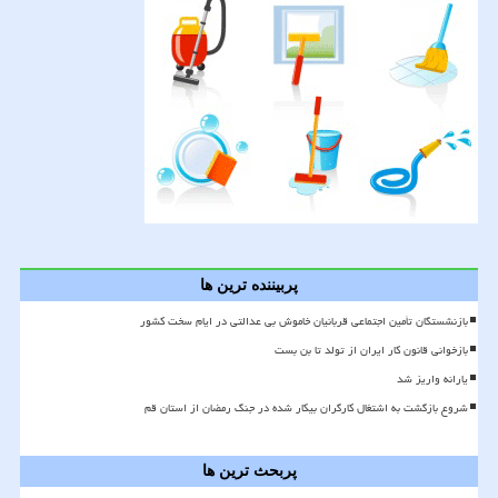
پربیننده ترین ها
بازنشستگان تأمین اجتماعی قربانیان خاموش بی عدالتی در ایام سخت کشور
بازخوانی قانون کار ایران از تولد تا بن بست
یارانه واریز شد
شروع بازگشت به اشتغال کارگران بیکار شده در جنگ رمضان از استان قم
پربحث ترین ها