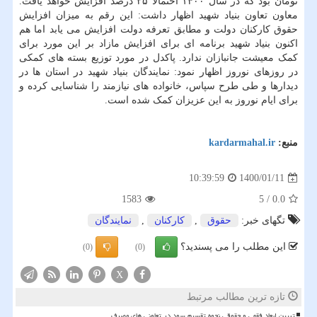
تومان بود که در سال ۱۴۰۰ احتمالاً ۲۵ درصد افزایش خواهد یافت.
معاون تعاون بنیاد شهید اظهار داشت: این رقم به میزان افزایش
حقوق کارکنان دولت و مطابق تعرفه دولت افزایش می یابد اما هم
اکنون بنیاد شهید برنامه ای برای افزایش مازاد بر این مورد برای
کمک معیشت جانبازان ندارد. پاکدل در مورد توزیع بسته های کمکی
در روزهای نوروز اظهار نمود: نمایندگان بنیاد شهید در استان ها در
دیدارها و طی طرح سپاس، خانواده های نیازمند را شناسایی کرده و
برای ایام نوروز به این عزیزان کمک شده است.
منبع:
kardarmahal.ir
1400/01/11
10:39:59
1583
5
/
0.0
تگهای خبر:
حقوق
,
كاركنان
,
نمایندگان
این مطلب را می پسندید؟
(0)
(0)
X
تازه ترین مطالب مرتبط
تبیین ابعاد فقهی و حقوقی نحوه تقسیم سود در تعاونی های مصرف