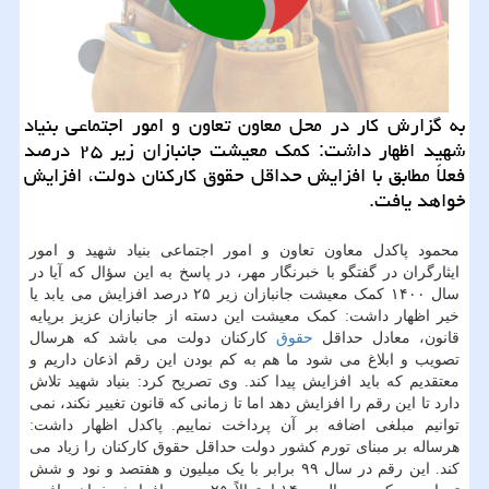
به گزارش کار در محل معاون تعاون و امور اجتماعی بنیاد
شهید اظهار داشت: کمک معیشت جانبازان زیر ۲۵ درصد
فعلاً مطابق با افزایش حداقل حقوق کارکنان دولت، افزایش
خواهد یافت.
محمود پاکدل معاون تعاون و امور اجتماعی بنیاد شهید و امور
ایثارگران در گفتگو با خبرنگار مهر، در پاسخ به این سؤال که آیا در
سال ۱۴۰۰ کمک معیشت جانبازان زیر ۲۵ درصد افزایش می یابد یا
خیر اظهار داشت: کمک معیشت این دسته از جانبازان عزیز برپایه
قانون، معادل حداقل
حقوق
کارکنان دولت می باشد که هرسال
تصویب و ابلاغ می شود ما هم به کم بودن این رقم اذعان داریم و
معتقدیم که باید افزایش پیدا کند. وی تصریح کرد: بنیاد شهید تلاش
دارد تا این رقم را افزایش دهد اما تا زمانی که قانون تغییر نکند، نمی
توانیم مبلغی اضافه بر آن پرداخت نماییم. پاکدل اظهار داشت:
هرساله بر مبنای تورم کشور دولت حداقل حقوق کارکنان را زیاد می
کند. این رقم در سال ۹۹ برابر با یک میلیون و هفتصد و نود و شش