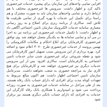
افزایی تمامی واحدهای این سازمان برای پیشبرد خدمات غیرحضوری
تاکید کرد و اظهار داشت: سرویس ها غیرحضوری مختلف با هم
ارتباط دارند و تمامی واحدهای سازمان باید به صورت مشترک و هم
راستا برای تکمیل این خدمات با بهره گیری از تمامی ظرفیت ها
تلاش کنند. سالاری از برنامه ریزی برای اصلاح و به روز رسانی
معماری سامانه خدمات الکترونیک سازمان تامین اجتماعی آگاهی داد
و اظهار داشت: با تکمیل خدمات غیرحضوری این برنامه نیز به اجرا
در می آید و تمامی سامانه ها به یکدیگر متصل خواهند شد. وی توافق
غیرحضوری کارفرمایان برای ابلاغ احکام و مکاتبات الکترونیکی را
نهمین پروسه از خدمات غیرحضوری طرح ۳۰۷۰ اعلام نمود و اضافه
کرد: بهره برداری از این سرویس سبب تسهیل امور کارفرمایان می
شود و نقطه شروعی برای غیرحضوری شدن سایر خدمات تامین
اجتماعی به کارفرمایان است. سالاری افزود: پس از این سرویس
خدمات دیگری نیز غیرحضوری خواهند شد و کارفرمایان برای هیچ
کاری نیاز به مراجعه حضوری به شعب نخواهند داشت. مدیرعامل
سازمان تامین اجتماعی اظهار داشت: هم اکنون مبالغ مربوط به
تعهدات کوتاه مدت برای افرادی که دارای حساب بانک رفاه هستند،
بعد از طی مراحل در سامانه خدمات غیرحضوری به صورت روزانه
پرداخت می شود و امیدواریم با همکاری بانک رفاه کارگران این
خدمات به افرادی که دارای حساب بانکی دیگری هستند نیز برقرار
شود.