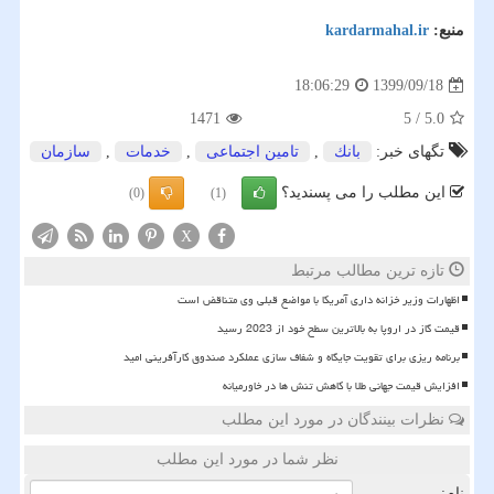
منبع:
kardarmahal.ir
1399/09/18
18:06:29
1471
5
/
5.0
تگهای خبر:
بانك
,
تامین اجتماعی
,
خدمات
,
سازمان
این مطلب را می پسندید؟
(0)
(1)
X
تازه ترین مطالب مرتبط
اظهارات وزیر خزانه داری آمریکا با مواضع قبلی وی متناقض است
قیمت گاز در اروپا به بالاترین سطح خود از 2023 رسید
برنامه ریزی برای تقویت جایگاه و شفاف سازی عملکرد صندوق کارآفرینی امید
افزایش قیمت جهانی طلا با کاهش تنش ها در خاورمیانه
نظرات بینندگان در مورد این مطلب
نظر شما در مورد این مطلب
نام: