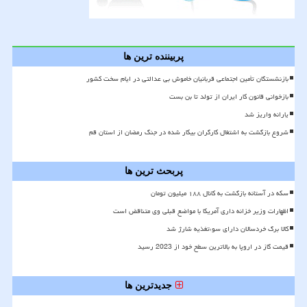
پربیننده ترین ها
بازنشستگان تأمین اجتماعی قربانیان خاموش بی عدالتی در ایام سخت کشور
بازخوانی قانون کار ایران از تولد تا بن بست
یارانه واریز شد
شروع بازگشت به اشتغال کارگران بیکار شده در جنگ رمضان از استان قم
پربحث ترین ها
سکه در آستانه بازگشت به کانال ۱۸۸ میلیون تومان
اظهارات وزیر خزانه داری آمریکا با مواضع قبلی وی متناقض است
کالا برگ خردسالان دارای سوءتغذیه شارژ شد
قیمت گاز در اروپا به بالاترین سطح خود از 2023 رسید
جدیدترین ها