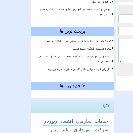
یارانه واریز شد
شروع بازگشت به اشتغال کارگران بیکار شده در جنگ رمضان از
استان قم
پربحث ترین ها
قیمت گاز در اروپا به بالاترین سطح خود از 2023 رسید
پنجره استقلال کماکان بسته است
برنامه ریزی برای تقویت جایگاه و شفاف سازی عملکرد صندوق
کارآفرینی امید
افزایش قیمت جهانی طلا با کاهش تنش ها در خاورمیانه
جدیدترین ها
تگها
خدمات
سازمان
اقتصاد
رپورتاژ
شركت
شهرداری
تولید
مدیر