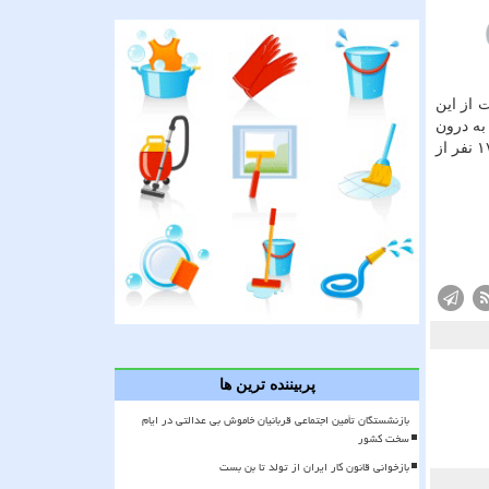
مخالفت از این
به درون
داشته باشد. و از ورود مدیران چرخشی در کشور جلوگیری شود. این پیشنهاد در نهایتاً به تصویب رسید. جزئیات این لایحه با ۱۶ موافق از ۱۷ نفر از
پربیننده ترین ها
بازنشستگان تأمین اجتماعی قربانیان خاموش بی عدالتی در ایام
سخت کشور
بازخوانی قانون کار ایران از تولد تا بن بست