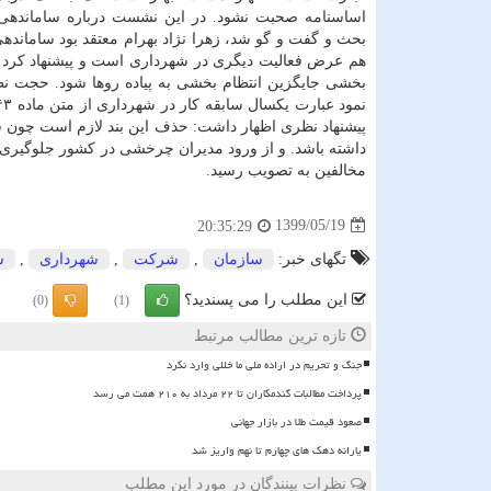
اساسنامه صحبت نشود. در این نشست درباره ساماندهی پ
بحث و گفت و گو شد، زهرا نژاد بهرام معتقد بود ساماندهی 
هم عرض فعالیت دیگری در شهرداری است و پیشنهاد کرد ک
بخشی جایگزین انتظام بخشی به پیاده روها شود. حجت نظ
پیشنهاد نظری اظهار داشت: حذف این بند لازم است چون سر
مخالفین به تصویب رسید.
1399/05/19
20:35:29
تگهای خبر:
سازمان
,
شركت
,
شهرداری
,
ش
این مطلب را می پسندید؟
(0)
(1)
تازه ترین مطالب مرتبط
جنگ و تحریم در اراده ملی ما خللی وارد نکرد
پرداخت مطالبات گندمکاران تا ۲۲ مرداد به ۲۱۰ همت می رسد
صعود قیمت طلا در بازار جهانی
یارانه دهک های چهارم تا نهم واریز شد
نظرات بینندگان در مورد این مطلب