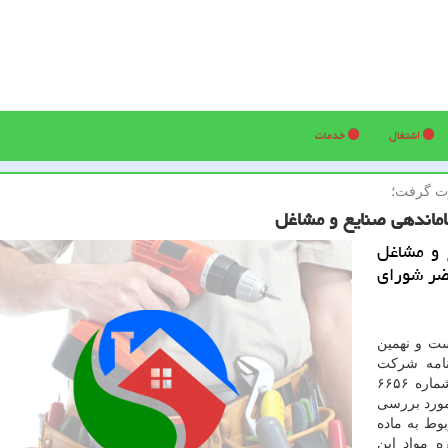
اشتغال
خدمات
ت گرفت؛
ماندهی صنایع و مشاغل
 و مشاغل
فق از مجموع 17 عضو حاضر شورای
ست و نهمین
نامه شرکت
شهر تهران» باتوجه به نامه شماره ۶۶۵۶
مورد بررسی
بوط به ماده
 مواد این