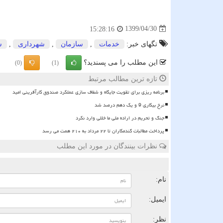
1399/04/30
15:28:16
تگهای خبر:
خدمات
,
سازمان
,
شهرداری
,
ش
این مطلب را می پسندید؟
(0)
(1)
تازه ترین مطالب مرتبط
برنامه ریزی برای تقویت جایگاه و شفاف سازی عملکرد صندوق کارآفرینی امید
نرخ بیکاری 9 و یک دهم درصد شد
جنگ و تحریم در اراده ملی ما خللی وارد نکرد
پرداخت مطالبات گندمکاران تا ۲۲ مرداد به ۲۱۰ همت می رسد
نظرات بینندگان در مورد این مطلب
ن
نام:
ایمیل:
نظر: