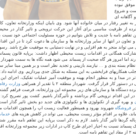
موفق نبوده
است و شروع
آگاهانه ای
تغییر رفتار در میان خانواده آنها شود. وی بابیان اینکه وزارتخانه تعاون، کا
رده از ظرفیت مناسبی برای آغاز این حرکت ترویجی و تاثیر گذار در مح
 تفاهم نامه با جدیت و تلاش بتوانیم در حوزه مسئولیت اجتماعی خود نسبت 
تعاون در انتها از سایر وزارتخانه ها و سازمان ها دعوت کرد تا در این اقد
می تواند منجر به هم افزایی و در نهایت دستیابی به موفقیت طرح باشد. ر
اشاره به لزوم مشارکت همگانی در اقدامات زیست محیطی اظهار داشت: برپایه قانون پسم
له مسئولیت دارند اما امروز هر گاه صحبت از پسماند می شود همه نگاه ها به سمت شهردار
نظام بسته بندی و … نیازمند بازبینی و تجدید نظر است و بر همین مبنا سایر سا
و جلب همکاریهای فرابخشی به این مسئله به شکل جدی بپردازیم. وی ادامه داد: ب
 در مبدا و به منظور انجام بهینه و موفقیت آمیز عملیات تفکیک، اجرای این
کار قرار گرفت. شهردار منطقه ۲ با تقدیر از همراهی
وزارت رفاه
رده دستگاه ها و سازمان های زیر مجموعه این وزارتخانه، فرصت فراهم گشته
 این اقدام ترویجی گام برداشته و تأثیرگذار باشیم. کشت پور تصریح کرد:
و بهره گیری از تکنولوژی ها و تکنولوژی های جدید دو بخش تاثیر گذار است 
فروشگاه
شهروند بهرود و همینطور فعالیت زیست اپ را همچون اقدامات م
ند، علاوه بر اقدام مؤثر زیست محیطی، می تواند در کاهش هزینه های
خدمات
 گردها تاثیر گذار باشد. لازم به ذکر است برپایه این تفاهم نامه مقرر شد
پسماند نسبت به اجبار اجرای طرح کاپ در ادارات زیر مجموعه وزارتخانه اقدا
ست.