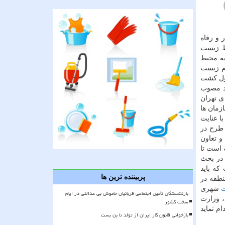
ر و رفاه
یط زیست
به محیط
ام زیست
سول کشت
اند مصوب
 ی تهران
زمان ها
ا عنایت
 طرح در
و تعاون
 است تا
 در بحث
که باید
پربیننده ترین ها
نطقه در
شهری
بازنشستگان تأمین اجتماعی قربانیان خاموش بی عدالتی در ایام
، وزارت
سخت کشور
م نماید
بازخوانی قانون کار ایران از تولد تا بن بست