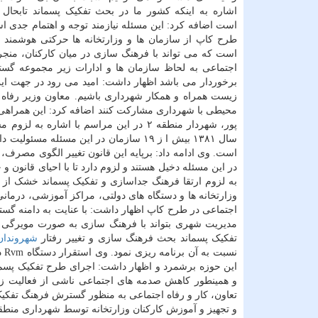
اشاره به اینکه کشور ما در بحث تفکیک پسماند تابحال 
است اضافه کرد: این مسئله نیازمند توجه و اهتمام جدی 
طرح کاپ از سازمان ها و وزارتخانه ها حرکتی هوشمند و 
است که می تواند با فرهنگ سازی در میان کارکنان، منجر به 
اجتماعی به لحاظ سازمان ها و ادارات زیر مجموعه گست
برخوردار می باشد اظهار داشت: امید می رود در جهت این
زیست همراه و همکار شهرداری باشیم. معاون وزیر رفاه و 
محیطی با شهرداری مشارکت کنند اضافه کرد: این همراهی 
پور، شهردار منطقه ۲ در این مراسم با 
سال ۱۳۸۱ بیش ا ز ۱۹ سازمان در این مسئ
است. وی ادامه داد: برپایه این قانون تغییر الگوی مصرف، 
در این مسئله دخیل هستند و لزوم دارد تا با احیای قانون 
به لزوم ارتقا فرهنگ جداسازی و تفکیک پسماند خشک از تر
وزارتخانه ها و دستگاه های دولتی، مراکز آموزشی، درمانی در دستور 
اجتماعی در طرح کاپ اظهار داشت: با عنایت به دامنه گست
مدیریت شهری بتواند با فرهنگ سازی به صورت مویرگی در
تفکیک پسماند بحث فرهنگ سازی و تغییر رفتار
شهروندان
نسبت به آن برنامه ریزی نمود. وی استقرار دستگاه Rvm در
این حوزه برشمرد و اظهار داشت: اجرای طرح تفکیک پسما
و همینطور کاهش صدمه های اجتماعی ناشی از فعالیت زباله
تعاون، کار و رفاه اجتماعی به منظور گسترش فرهنگ تفکیک 
و تجهیز و آموزش کارکنان وزارتخانه توسط شهرداری منطقه ۲ از مفاد این تفاهم نامه ا