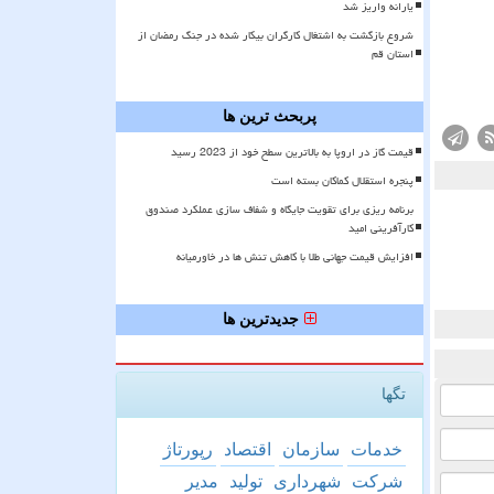
یارانه واریز شد
شروع بازگشت به اشتغال کارگران بیکار شده در جنگ رمضان از
استان قم
پربحث ترین ها
قیمت گاز در اروپا به بالاترین سطح خود از 2023 رسید
پنجره استقلال کماکان بسته است
برنامه ریزی برای تقویت جایگاه و شفاف سازی عملکرد صندوق
کارآفرینی امید
افزایش قیمت جهانی طلا با کاهش تنش ها در خاورمیانه
جدیدترین ها
تگها
خدمات
سازمان
اقتصاد
رپورتاژ
شركت
شهرداری
تولید
مدیر