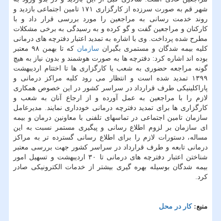
شهر قم به صورت سرزده از كارگزاری ۱۷۱ تامین اجتماعی بازدید و
روند خدمت رسانی به مراجعین را مورد بررسی قرار داد و با
كاركنان و مراجعین گفت و گو كرده و به رسیدگی به برخی مشكلات
مطرح شده پرداخت. وی با اشاره به تمدید اعتبار دفترچه های درمانی
كلیه بیمه شدگان و مستمری بگیران
سازمان
كه تا بهمن ۹۸ معتبر
بوده اند اشاره كرد: دفترچه ها به صورت هوشمند و بدون نیاز به هیچ
گونه مراجعه حضوری به شعب یا كارگزاری ها تا اختتام اردیبهشت
۱۳۹۹ تمدید شده است و انتظار می رود كلیه مراكز درمانی و
پاراكلینیكی طرف قرارداد در سراسر كشور در این خصوص همكاری
لازم را با مراجعین به عمل آورده و از ارجاع آنان به شعب و
كارگزاری ها برای تمدید دفترچه درمانی خودداری نمایند. مدیرعامل
سازمان تامین اجتماعی در تماسهای تلفنی با معاونین درمان و بیمه
ای سازمان بر لزوم اطلاع رسانی و پیگیری مستمر نسبت به این
مساله، دستورات لازم را برای اطلاع رسانی گسترده تر به مراكز
درمانی تابعه و طرف قرارداد در سراسر كشور جهت بررسی معتبر
شناختن اعتبار دفترچه های درمانی تا ۳۰ اردیبهشت و تسهیل امور
بیمه شدگان بوسیله بهره گیری بیشتر از خدمات الكترونیكی صادر
كرد.
منبع:
كار در محل