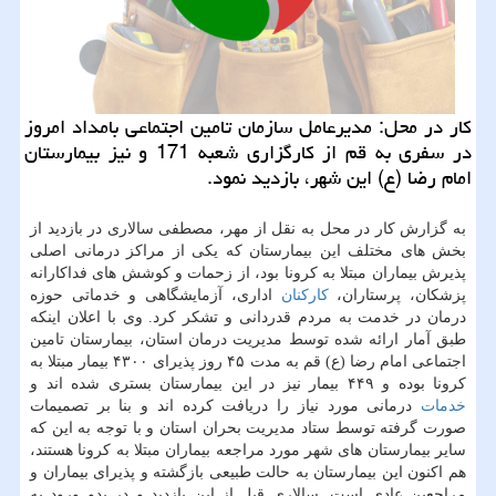
كار در محل: مدیرعامل سازمان تامین اجتماعی بامداد امروز
در سفری به قم از كارگزاری شعبه 171 و نیز بیمارستان
امام رضا (ع) این شهر، بازدید نمود.
به گزارش كار در محل به نقل از مهر، مصطفی سالاری در بازدید از
بخش های مختلف این بیمارستان كه یكی از مراكز درمانی اصلی
پذیرش بیماران مبتلا به كرونا بود، از زحمات و كوشش های فداكارانه
پزشكان، پرستاران،
كاركنان
اداری، آزمایشگاهی و خدماتی حوزه
درمان در خدمت به مردم قدردانی و تشكر كرد. وی با اعلان اینكه
طبق آمار ارائه شده توسط مدیریت درمان استان، بیمارستان تامین
اجتماعی امام رضا (ع) قم به مدت ۴۵ روز پذیرای ۴۳۰۰ بیمار مبتلا به
كرونا بوده و ۴۴۹ بیمار نیز در این بیمارستان بستری شده اند و
خدمات
درمانی مورد نیاز را دریافت كرده اند و بنا بر تصمیمات
صورت گرفته توسط ستاد مدیریت بحران استان و با توجه به این كه
سایر بیمارستان های شهر مورد مراجعه بیماران مبتلا به كرونا هستند،
هم اكنون این بیمارستان به حالت طبیعی بازگشته و پذیرای بیماران و
مراجعین عادی است. سالاری قبل از این بازدید و در بدو ورود به