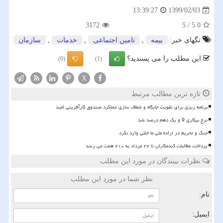
1399/02/03
13:39:27
3172
5
/
5.0
تگهای خبر:
بیمه
,
تامین اجتماعی
,
خدمات
,
سازمان
این مطلب را می پسندید؟
(0)
(1)
X
تازه ترین مطالب مرتبط
برنامه ریزی برای تقویت جایگاه و شفاف سازی عملکرد صندوق کارآفرینی امید
نرخ بیکاری 9 و یک دهم درصد شد
جنگ و تحریم در اراده ملی ما خللی وارد نکرد
پرداخت مطالبات گندمکاران تا ۲۲ مرداد به ۲۱۰ همت می رسد
نظرات بینندگان در مورد این مطلب
نظر شما در مورد این مطلب
نام:
ایمیل: