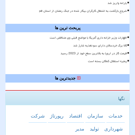
یارانه واریز شد
شروع بازگشت به اشتغال کارگران بیکار شده در جنگ رمضان از استان قم
پربحث ترین ها
اظهارات وزیر خزانه داری آمریکا با مواضع قبلی وی متناقض است
کالا برگ خردسالان دارای سوءتغذیه شارژ شد
قیمت گاز در اروپا به بالاترین سطح خود از 2023 رسید
پنجره استقلال کماکان بسته است
جدیدترین ها
تگها
خدمات
سازمان
اقتصاد
رپورتاژ
شركت
شهرداری
تولید
مدیر