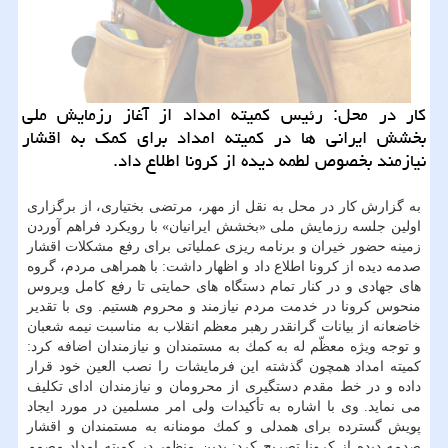
كار در محل: رئیس كمیته امداد از آغاز رزمایش ملی
بخشش ایرانی ها در كمیته امداد برای كمك به اقشار
نیازمند بخصوص لطمه دیده از كرونا اطلاع داد.
به گزارش كار در محل به نقل از مهر، مرتضی بختیاری، از برگزاری
اولین جلسه رزمایش ملی «بخشش ایرانیان» با رویكرد فراهم آوردن
زمینه حضور خیران و برنامه ریزی عملیاتی برای رفع مشكلات اقشار
صدمه دیده از كرونا اطلاع داد و اظهار داشت: با همراهی مردم، گروه
های جهادی و در كنار تمام دستگاه های حمایتی تا رفع كامل ویروس
منحوس كرونا در خدمت مردم نیازمند و محروم هستیم. وی با تقدیر
خاضعانه از بیانات گرانقدر رهبر معظم انقلاب به مناسبت نیمه شعبان
و توجه ویژه معظّم له به كمك به مستمندان و نیازمندان اضافه كرد:
كمیته امداد همچون گذشته این فرمایشات را نصب العین خود قرار
داده و در خط مقدم دستگیری از محرومان و نیازمندان ادای تكلیف
می نماید. وی با اشاره به تأكیدات ولی امر مسلمین در مورد ایجاد
پویش گسترده برای همدلی و كمك مومنانه به مستمندان و اقشار
صدمه دیده از كرونا تصریح كرد: بدین منظور در كمیته امداد مصمم