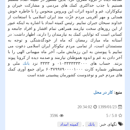
هستیم با جذب حداكثری كمك های مردمی و مشاركت خیران و
نیكوكاران، غم و اندوه اثرات این ویروس منحوس را با خاطره خوش
همدلی و مهر آفرینی مردم عزّت مند ایران اسلامی با استعانت از
خداوند سبحان جبران نماییم. رئیس كمیته امداد با اشاره به اینكه عبور
از این روزهای سخت نیازمند همراهی تمام اقشار و افراد جامعه و
كسانی است كه توانایی كمك به نیازمندان را دارند، اظهار داشت: در
آستانه ماه مبارك رمضان كه ماه از خودگذشتگی و توجه به
مستمندان است، از تمامی مردم نیكوكار ایران اسلامی دعوت می
نماییم با پیوستن به این رزمایش ملی، آخر ماه میهمانی الهی را با
آخر دادن به غم و اندوه هموطنان نیازمند و صدمه دیده از كرونا پیوند
بزنند. حساب های ۰۱۰۳۳۳۳۳۳۳۰۰۰ و ۳۳۳۳ نزد
بانك
ملی و
همینطور شماره كارت ۶۰۳۷۹۹۷۹۰۰۰۰۱۰۰۰ برای جمع آوری كمك
های مردم خیر و نوعدوست كشورمان پیشبینی شده است
منبع:
كار در محل
1399/01/23
20:34:02
3596
5
/
5.0
تگهای خبر:
بانك
,
كمیته امداد