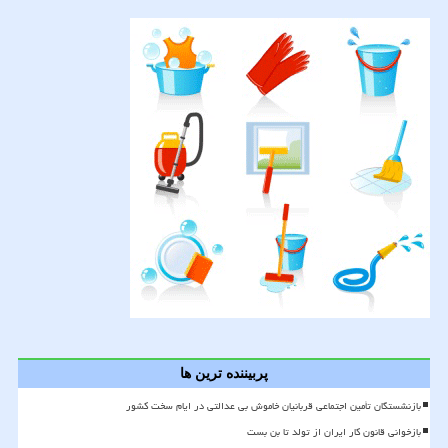
پربیننده ترین ها
بازنشستگان تأمین اجتماعی قربانیان خاموش بی عدالتی در ایام سخت کشور
بازخوانی قانون کار ایران از تولد تا بن بست