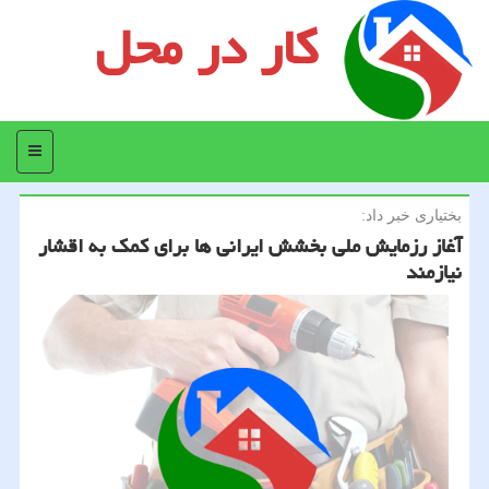
کار در محل
منو
بختیاری خبر داد:
آغاز رزمایش ملی بخشش ایرانی ها برای كمك به اقشار
نیازمند