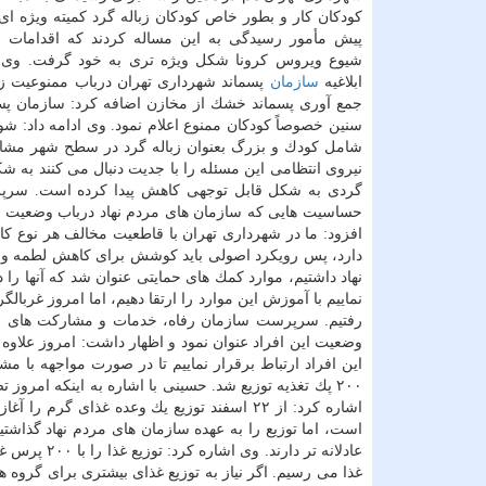
پیش مأمور رسیدگی به این مساله كردند كه اقدامات ای
شیوع ویروس كرونا شكل ویژه تری به خود گرفت. وی ب
ابلاغیه
سازمان
پسماند شهرداری تهران درباب ممنوعیت زب
جمع آوری پسماند خشك از مخازن اضافه كرد: سازمان پسم
سنین خصوصاً كودكان ممنوع اعلام نمود. وی ادامه داد: شو
شامل كودك و بزرگ بعنوان زباله گرد در سطح شهر مشاهد
نیروی انتظامی این مسئله را با جدیت دنبال می كنند به ش
گردی به شكل قابل توجهی كاهش پیدا كرده است. سرپر
حساسیت هایی كه سازمان های مردم نهاد درباب وضعیت كودك
افزود: ما در شهرداری تهران با قاطعیت مخالف هر نوع كار 
دارد، پس رویكرد اصولی باید كوشش برای كاهش لطمه و به
نهاد داشتیم، موارد كمك های حمایتی عنوان شد كه آنها را
نماییم با آموزش این موارد را ارتقا دهیم، اما امروز غربال
رفتیم. سرپرست سازمان رفاه، خدمات و مشاركت های اجتم
وضعیت این افراد عنوان نمود و اظهار داشت: امروز علاوه 
این افراد ارتباط برقرار نماییم تا در صورت مواجهه با 
۲۰۰ پك تغذیه توزیع شد. حسینی با اشاره به اینكه امرو
اشاره كرد: از ۲۲ اسفند توزیع یك وعده غذای
است، اما توزیع را به عهده سازمان های مردم نهاد گذاشت
غذا می رسیم. اگر نیاز به توزیع غذای بیشتری برای گروه ها