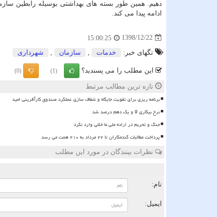
دهیم. همین طور بسته های بهداشتی بوسیله رابطین سازم
ادامه پیدا می كند.
1398/12/22
15:00:25
تگهای خبر:
خدمات
,
سازمان
,
شهرداری
این مطلب را می پسندید؟
(0)
(1)
تازه ترین مطالب مرتبط
برنامه ریزی برای تقویت جایگاه و شفاف سازی عملکرد صندوق کارآفرینی امید
نرخ بیکاری 9 و یک دهم درصد شد
جنگ و تحریم در اراده ملی ما خللی وارد نکرد
پرداخت مطالبات گندمکاران تا ۲۲ مرداد به ۲۱۰ همت می رسد
نظرات بینندگان در مورد این مطلب
ن
نام:
ایمیل: