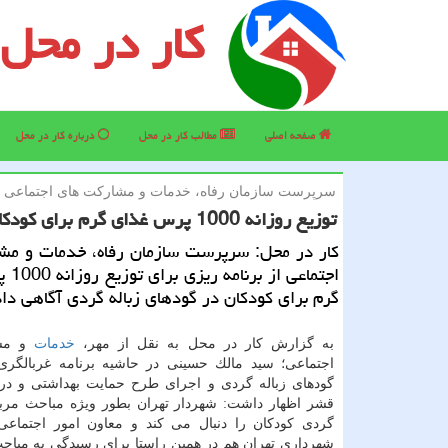
کار در محل
صفحه اصلی
مطالب كار در محل
درباره كار در محل
سرپرست سازمان رفاه، خدمات و مشاركت های اجتماعی خب
توزیع روزانه 1000 پرس غذای گرم برای كودكان در گودهای زباله گردی
كار در محل: سرپرست سازمان رفاه، خدمات و مش
اجتماعی
گرم برای كودكان در گودهای زباله گردی آگاهی داد
به گزارش كار در محل به نقل از مهر،
خدمات
و مش
اجتماعی؛ سید مالك حسینی در حاشیه برنامه غربالگری
گودهای زباله گردی و اجرای طرح حمایت بهداشتی و درم
قشر اظهار داشت: شهردار تهران بطور ویژه مباحث مربو
گردی كودكان را دنبال می كند و معاون امور اجتماع
شهرداری تهران هم در همین راستا برای رسیدگی به مباح