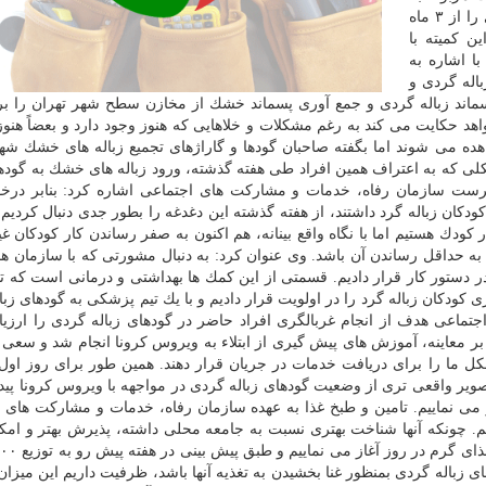
كودكان كار و بطور خاص كودكان زباله گرد كمیته ویژه ای را از ۳ ماه
ن كمیته با
ا اشاره به
اله گردی و
اند زباله گردی و جمع آوری پسماند خشك از مخازن سطح شهر تهران را بر
اهد حكایت می كند به رغم مشكلات و خلاهایی كه هنوز وجود دارد و بعضاً هنوز
ه می شوند اما بگفته صاحبان گودها و گاراژهای تجمیع زباله های خشك شه
كلی كه به اعتراف همین افراد طی هفته گذشته، ورود زباله های خشك به گودها
ست سازمان رفاه، خدمات و مشاركت های اجتماعی اشاره كرد: بنابر درخ
ان زباله گرد داشتند، از هفته گذشته این دغدغه را بطور جدی دنبال كردیم
كودك هستیم اما با نگاه واقع بینانه، هم اكنون به صفر رساندن كار كودكان غی
 حداقل رساندن آن باشد. وی عنوان كرد: به دنبال مشورتی كه با سازمان ه
 در دستور كار قرار دادیم. قسمتی از این كمك ها بهداشتی و درمانی است كه 
گری كودكان زباله گرد را در اولویت قرار دادیم و با یك تیم پزشكی به گودهای زب
اعی هدف از انجام غربالگری افراد حاضر در گودهای زباله گردی را ارزیاب
بر معاینه، آموزش های پیش گیری از ابتلاء به ویروس كرونا انجام شد و سعی ك
مشكل ما را برای دریافت خدمات در جریان قرار دهند. همین طور برای روز اول
ز تصویر واقعی تری از وضعیت گودهای زباله گردی در مواجهه با ویروس كرونا پید
 گرم را آغاز می نماییم. تامین و طبخ غذا به عهده سازمان رفاه، خدمات و مشاركت های
یم. چونكه آنها شناخت بهتری نسبت به جامعه محلی داشته، پذیرش بهتر و امكا
ی زباله گردی بمنظور غنا بخشیدن به تغذیه آنها باشد، ظرفیت داریم این میزان 