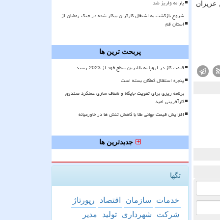
یارانه واریز شد
 عزیزان
شروع بازگشت به اشتغال کارگران بیکار شده در جنگ رمضان از
استان قم
پربحث ترین ها
قیمت گاز در اروپا به بالاترین سطح خود از 2023 رسید
پنجره استقلال کماکان بسته است
برنامه ریزی برای تقویت جایگاه و شفاف سازی عملکرد صندوق
کارآفرینی امید
افزایش قیمت جهانی طلا با کاهش تنش ها در خاورمیانه
جدیدترین ها
تگها
خدمات
سازمان
اقتصاد
رپورتاژ
شركت
شهرداری
تولید
مدیر