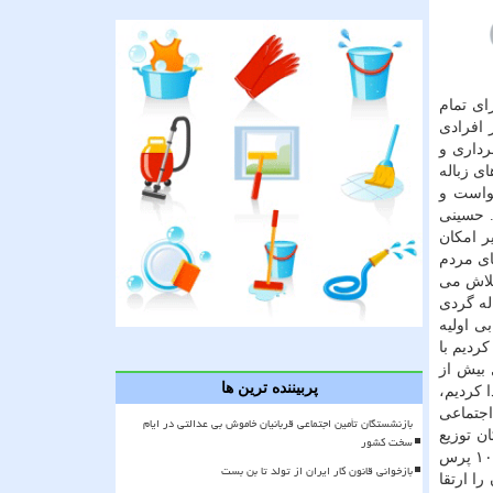
ای تمام
 افرادی
رداری و
ی زباله
واست و
. حسینی
ر امكان
ای مردم
تلاش می
اله گردی
ی اولیه
ردیم با
 بیش از
پربیننده ترین ها
ا كردیم،
 اجتماعی
بازنشستگان تأمین اجتماعی قربانیان خاموش بی عدالتی در ایام
ن توزیع
سخت کشور
عادلانه تر دارند. وی اشاره كرد: توزیع غذا را با ۲۰۰ پرس غذای گرم در روز آغاز می نماییم و طبق پیش بینی در هفته پیش رو به توزیع ۱۰۰۰ پرس
بازخوانی قانون کار ایران از تولد تا بن بست
را ارتقا