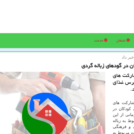
اشتغال
خدمات
ر داد
اركت های
 از برنامه ریزی برای توزیع روزانه 1000 پرس غذای
.
اركت های
 كودكان در
انی از این
ط به زباله
ی و فرهنگی
ث مربوط به