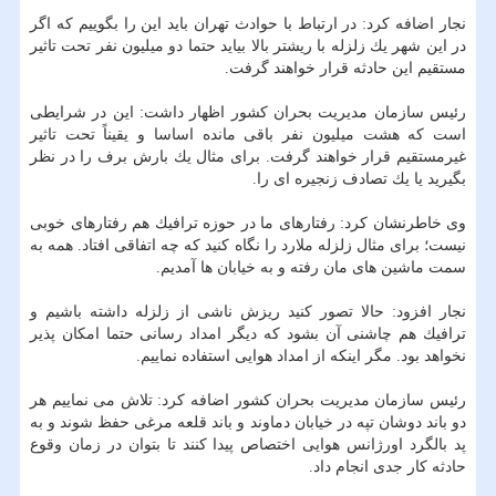
نجار اضافه كرد: در ارتباط با حوادث تهران باید این را بگوییم كه اگر
در این شهر یك زلزله با ریشتر بالا بیاید حتما دو میلیون نفر تحت تاثیر
مستقیم این حادثه قرار خواهند گرفت.
رئیس سازمان مدیریت بحران كشور اظهار داشت: این در شرایطی
است كه هشت میلیون نفر باقی مانده اساسا و یقیناً تحت تاثیر
غیرمستقیم قرار خواهند گرفت. برای مثال یك بارش برف را در نظر
بگیرید یا یك تصادف زنجیره ای را.
وی خاطرنشان كرد: رفتارهای ما در حوزه ترافیك هم رفتارهای خوبی
نیست؛ برای مثال زلزله ملارد را نگاه كنید كه چه اتفاقی افتاد. همه به
سمت ماشین های مان رفته و به خیابان ها آمدیم.
نجار افزود: حالا تصور كنید ریزش ناشی از زلزله داشته باشیم و
ترافیك هم چاشنی آن بشود كه دیگر امداد رسانی حتما امكان پذیر
نخواهد بود. مگر اینكه از امداد هوایی استفاده نماییم.
رئیس سازمان مدیریت بحران كشور اضافه كرد: تلاش می نماییم هر
دو باند دوشان تپه در خیابان دماوند و باند قلعه مرغی حفظ شوند و به
پد بالگرد اورژانس هوایی اختصاص پیدا كنند تا بتوان در زمان وقوع
حادثه كار جدی انجام داد.