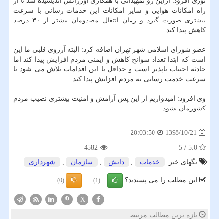
نوری افزود: ازاین رو تمهیداتی با همكاری اورژانس اندیشیده شد تا از
راه امكانات هوایی و سایر امكانات این خدمات رسانی با سرعت
بیشتری صورت گیرد و زمان انتقال مصدومان بیشتر از ۳۰ درصد
كاهش پیدا كند.
عضو شورای اسلامی شهر تهران اضافه كرد: البته آرزوی قلبی ما این
است كه ابتدا تعداد سوانح كاهش و ایمنی مردم افزایش پیدا كند اما
حادثه اجتناب ناپذیر است و حداقل با این اقدامات تلاش می شود تا
سرعت خدمت رسانی به مردم افزایش پیدا كند.
وی افزود: امیدواریم از این پس آرامش و امنیت بیشتری نصیب مردم
كشورمان بشود.
1398/10/21
20:03:50
4582
5
/
5.0
تگهای خبر:
خدمات
,
دانش
,
سازمان
,
شهرداری
این مطلب را می پسندید؟
(0)
(1)
X
تازه ترین مطالب مرتبط