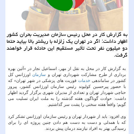
به گزارش كار در محل رئیس سازمان مدیریت بحران كشور
اظهار داشت: اگر در تهران یك زلزله با ریشتر بالا بیاید حتما
دو میلیون نفر تحت تأثیر مستقیم این حادثه قرار خواهند
گرفت.
به گزارش كار در محل به نقل از مهر، اسماعیل نجار در «آئین بهره
برداری از طرح مشاركت شهرداری تهران و
سازمان
اورژانس كل
كشور در ساماندهی
خدمات
فوریت های پزشكی در شهر تهران» كه
با حضور پیرحسین كولیوند رئیس سازمان اورژانس كشور، پیروز
حناچی شهردار تهران و تعدادی از مدیران شهری برگزار گردید اظهار
داشت: حوادث گوناگون هفته گذشته را به ملت ایران تسلیت می
گویم؛ واقعاً هفته سختی را پشت سر گذاشتیم.
وی افزود: باید از شهردار تهران و رئیس سازمان اورژانس تشكر كرد
كه با همدلی و دست به دست هم دادن چنین پروژه ای را برای
رسیدگی بهتر به افراد نیازمند درمان پیش بردند.