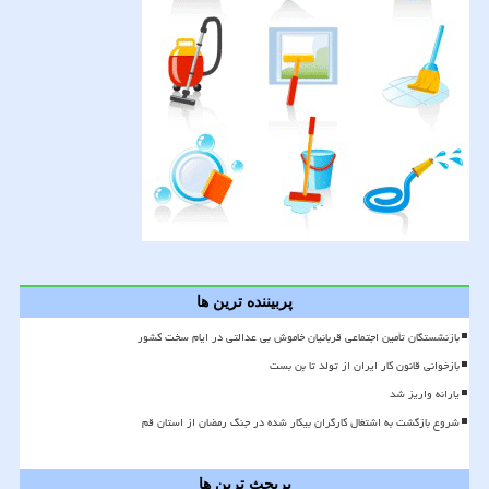
پربیننده ترین ها
بازنشستگان تأمین اجتماعی قربانیان خاموش بی عدالتی در ایام سخت کشور
بازخوانی قانون کار ایران از تولد تا بن بست
یارانه واریز شد
شروع بازگشت به اشتغال کارگران بیکار شده در جنگ رمضان از استان قم
پربحث ترین ها