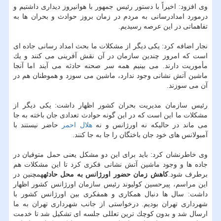
وی افزود: اخیراً با دستور رئیس جمهور با هوانیروز دیداری داشتیم و
درمورد امدادرسانی به مردم در زمان بروز حوادث و بحران ها به
تفاهماتی در این عرصه رسیدیم.
نجار اضافه كرد: یكی دیگر از مشكلات ما بحث امداد رسانی جاده ای
است كه امروز چندین سازمان در آن نقش آفرینی می كنند و یك
مأموریت دارند. می بینیم همه سر صحنه حادثه می آیند اما آنجا
ماشین آتش نشانی وجود ندارد، ماشین می سوزد و هموطنان هم در
آن می سوزند.
رئیس سازمان مدیریت بحران كشور اظهار داشت: یكی دیگر از
مشكلات ما این است كه در این گونه حوادث تعدادی جان باخته به جا
می ماند در حالیكه نه اورژانس و نه
هلال احمر
حاضر نیستند با
آمبولانس های خود جان باختگان را جا به جا كنند.
وی خاطرنشان كرد: باید برای این دو مشكل یعنی حمل متوفیان در
جاده ها و وجود ماشین آتش نشانی فكری كرد تا این مشكلات هم
برطرف شود.
كاهش زمان حضور اورژانس به محل حادثه
همچنین در
این مراسم، پیرحسین كولیوند رئیس سازمان اورژانس كشور اظهار
داشت: سال ها دنبال همكاری و همفكری بین اورژانس كشور با
شهرداری تهران بودیم. درخواستی از جانب شهرداری تهران به ما
ارسال شد و بدون كوچك ترین تعللی جلسه ای تشكیل شد تا خدمت