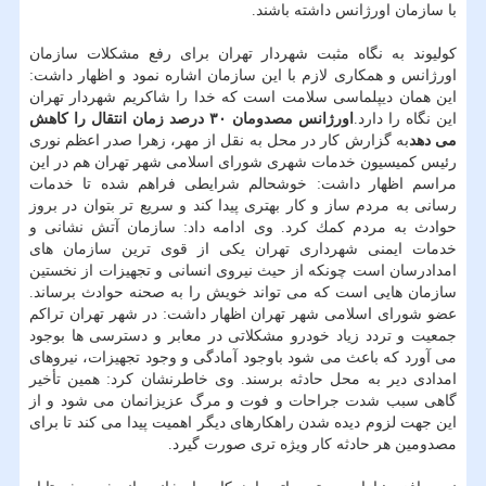
با سازمان اورژانس داشته باشند.
كولیوند به نگاه مثبت شهردار تهران برای رفع مشكلات سازمان
اورژانس و همكاری لازم با این سازمان اشاره نمود و اظهار داشت:
این همان دیپلماسی سلامت است كه خدا را شاكریم شهردار تهران
این نگاه را دارد.
اورژانس مصدومان ۳۰ درصد زمان انتقال را كاهش
می دهد
به گزارش كار در محل به نقل از مهر، زهرا صدر اعظم نوری
رئیس كمیسیون خدمات شهری شورای اسلامی شهر تهران هم در این
مراسم اظهار داشت: خوشحالم شرایطی فراهم شده تا خدمات
رسانی به مردم ساز و كار بهتری پیدا كند و سریع تر بتوان در بروز
حوادث به مردم كمك كرد. وی ادامه داد: سازمان آتش نشانی و
خدمات ایمنی شهرداری تهران یكی از قوی ترین سازمان های
امدادرسان است چونكه از حیث نیروی انسانی و تجهیزات از نخستین
سازمان هایی است كه می تواند خویش را به صحنه حوادث برساند.
عضو شورای اسلامی شهر تهران اظهار داشت: در شهر تهران تراكم
جمعیت و تردد زیاد خودرو مشكلاتی در معابر و دسترسی ها بوجود
می آورد كه باعث می شود باوجود آمادگی و وجود تجهیزات، نیروهای
امدادی دیر به محل حادثه برسند. وی خاطرنشان كرد: همین تأخیر
گاهی سبب شدت جراحات و فوت و مرگ عزیزانمان می شود و از
این جهت لزوم دیده شدن راهكارهای دیگر اهمیت پیدا می كند تا برای
مصدومین هر حادثه كار ویژه تری صورت گیرد.