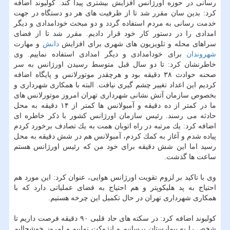
رسانی در حوزه اورژانس افزایش بیشتری پیدا كند. كولیوند اضافه
كرد: بدین سان مقرر شد تا از ظرفیت های هر دو دستگاه در جهت
خدمت رسانی به مردم استفاده گردد و دو مبحث خودامدادی و دیگر
امدادی را در دستور كار خود قرار دادیم. مقرر شد تا از فضای
سراهای محله و تلویزیون های شهری برای افزایش
دانش
و مهارت
شهروندان
برای خودامدادی و دیگر امدادی استفاده نماییم. وی
خاطرنشان كرد: تا دو سال قبل متوسط رسیدن اورژانس به سر
صحنه حوادث ۳۸ دقیقه بود و هرچقدر موتورلانس و پایگاه اضافه
كردیم این اعداد تغییر چشم گیری نیافت. البته با همكاری شهرداری و
بخصوص سازمان آتش نشانی شهرداری تهران امروز موتورلانس های
ما در كمتر از ده دقیقه و آمبولانس ها كمتر از ۱۴ دقیقه به محل
حادثه می رسند. رئیس سازمان اورژانس كشور با ذكر خاطره ای
اضافه كرد: یك مرتبه در راه اتوبان همت به یك تصادف برخورد كردم
پیاده شدم و آغاز به كمك كردم، آمبولانس هم در شش دقیقه به محل
رسید اما این شش دقیقه برای خود من كه رئیس اورژانس هستم
ساعت ها گذشت.
وی با تاكید بر لزوم تقویت اورژانس هوایی، عنوان كرد: این مورد هم
احتیاج به پد هلیكوپتر و هم احتیاج به فضای عملیاتی دارد كه با
همكاری شهرداری تهران در حال تكمیل این چرخه هستیم.
كولیوند اضافه كرد: در سكته های حاد قلبی ۹۰ دقیقه فرصت داریم تا
شخص را به بیمارستان برسانیم و انژوكت نماییم و امروز خوشحالیم