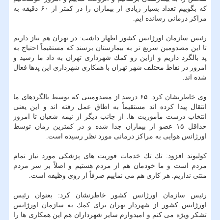
كه بگوییم تعداد بسیار زیادی از بیماران را در كمتر از ۶۰ دقیقه به
مراكز درمانی رسانده ایم.
رئیس سازمان اورژانس كشور اظهار داشت: در تهران هم نیاز داریم
تا این مصدومین سریع تر به بیمارستان برسند كه مستقیماً احتیاج به
پد بالگرد داریم و ازاین رو كمك شهرداری تهران به داد ما رسید و
امروز در نقاط مختلف شهر تهران با همكاری شهرداری این پدها فعال
شده اند.
وی خاطرنشان كرد: ۶۵ درصد از مصدومینی كه توسط بالگردهای ما
انتقال پیدا كرده اند مستقیماً به اطاق عمل رفته اند و این یعنی
انتخاب درست مأموریت ها. از جانب دیگر از نیمه شعبان تا امروز
حداقل ۱۵ عضو از بیماران جدا شده و در كمترین زمان توسط
اورژانس هوایی به مراكز درمانی مورد نظر رسیده است.
كولیوند افزود: تك تك خدمات فوریت های پزشكی مورد نیاز تمام
مردم است و ما خودمان هم از مردم هستیم و اصلاً بر سر مردم
منتی نداریم. هر كاری هم می نماییم صرفاً از روی وظیفه است.
رئیس سازمان اورژانس كشور خاطرنشان كرد: بعنوان رئیس
اورژانس كشور از شهردار تهران برای كمك به سازمان اورژانس
تشكر ویژه می كنم و امیدوارم سایر شهرداران هم این همكاری ها را