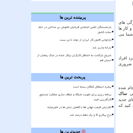
پربیننده ترین ها
گی های
بازنشستگان تأمین اجتماعی قربانیان خاموش بی عدالتی در ایام
 کار ها
سخت کشور
ما می
بازخوانی قانون کار ایران از تولد تا بن بست
یارانه واریز شد
شروع بازگشت به اشتغال کارگران بیکار شده در جنگ رمضان از
د افراد
استان قم
 ضروری
پربحث ترین ها
پنجره استقلال کماکان بسته است
جام شده
حی
ساک
برنامه ریزی برای تقویت جایگاه و شفاف سازی عملکرد صندوق
کارآفرینی امید
ای جدید
کنید که
افزایش قیمت جهانی طلا با کاهش تنش ها در خاورمیانه
نرخ بیکاری 9 و یک دهم درصد شد
جدیدترین ها