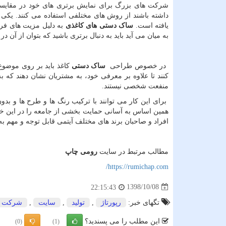
شرکت های بزرگ برای نمایش برتری های خود در مقایسه
داشته باشند از روش های مختلفی استفاده می کنند. یکی 
یافته است.
ساک دستی های کاغذی
به دلیل مزیت های فراو
به میان می آید باید به دنبال برتری باشید که بتوان از آن د
در خصوص طراحی
ساک دستی
کاغذ باید بر روی موضو
کنند تا علاوه بر معرفی خود، به مشتریان نشان دهند که به
منفعت شخصی نیستند.
برای این کار می توانند با ترکیب رنگ ها و طرح ها و بدون
همین اساس به آسانی حمایت بخشی از جامعه را در این خ
افراد و صاحبان برند های مختلف آیتمی قابل توجه و مهم به 
مطالب مرتبط در سایت
رومی چاپ
https://rumichap.com/
1398/10/08
22:15:43
تگهای خبر:
رپورتاژ
,
تولید
,
سایت
,
شركت
این مطلب را می پسندید؟
(0)
(1)