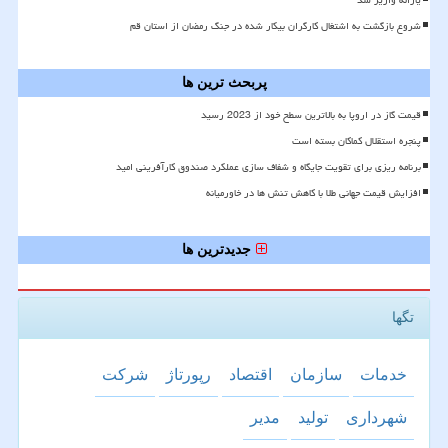
یارانه واریز شد
شروع بازگشت به اشتغال کارگران بیکار شده در جنگ رمضان از استان قم
پربحث ترین ها
قیمت گاز در اروپا به بالاترین سطح خود از 2023 رسید
پنجره استقلال کماکان بسته است
برنامه ریزی برای تقویت جایگاه و شفاف سازی عملکرد صندوق کارآفرینی امید
افزایش قیمت جهانی طلا با کاهش تنش ها در خاورمیانه
جدیدترین ها
تگها
خدمات
سازمان
اقتصاد
رپورتاژ
شركت
شهرداری
تولید
مدیر