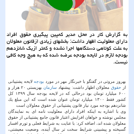
به گزارش كار در محل مدیر كمپین پیگیری حقوق افراد
دارای معلولیت اظهار داشت: بخشهای زیادی ازقانون معلولان
به علت كوتاهی دستگاهها اجرا نشده و كمتر ازیك شانزدهم
بودجه لازم در لایحه بودجه عرضه شده كه به هیچ وجه كافی
نیست.
بهروز مروتی در گفتگو با خبرنگار مهر در مورد
بودجه
لایحه پشتیبانی
از
حقوق
معلولان اظهار داشت: پیشنهاد
سازمان
بهزیستی ۲۰ هزار و
۶۰۰ میلیارد تومان بود درحالی كه در لایحه بودجه سال ۱۳۹۹ كل
كشور فقط ۱۳۰۰ میلیارد تومان عنوان شده است كه این مبلغ یك
شانزدهم بودجه مورد نیاز قانون پشتیبانی از حقوق معلولان است
وی با اشاره به اینكه افراد دارای معلولیت نامه ای به نمایندگان
مجلس نوشته و خواهان افزایش اعتبار قانون جامع پشتیبانی از حقوق
معلولان شده اند، اضافه كرد: با عنایت به شرایط فعلی و تورم افسار
گسیخته و پیشبینی شرایط سخت تر سال آینده، وضعیت معیشتی،