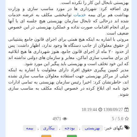
بهزیستی تابحال این كار را نكرده است.
وی اضافه كرد: شهرداری ها در مورد مناسب سازی و وزارت
بهداشت هم برای بیمه
خدمات
توانبخشی مكلف به عرضه خدمات
شده اند درحالی كه تابحال سازمان بهزیستی هیچ جلسه ای با آنها
برای انجام اقدامات صورت نداده و عملكرد بهزیستی در این خصوص
ضعیف است.
مروتی با اشاره به اینكه هیچ همتی برای اجرای قانون جامع پشتیبانی
از حقوق معلولان از جانب دستگاه ها وجود ندارد، اظهار داشت: پس
از حدود ۲۰ ماه از اجرای قانون جامع، هنوز شهرداری ها هیچ ابلاغیه
ای برای مناسب سازی اماكن، معابر و سازمان های دولتی نداشته اند
كه این خود تخلف است و بهزیستی باید پیگیر این مورد شود.
مدیر كمپین پیگیری حقوق افراد دارای معلولیت با اشاره به اینكه
خیلی از مراكز بهزیستی جهت استفاده معلولان مناسب سازی نشده
اند، خاطرنشان كرد: اخیرا رئیس سازمان بهزیستی به تمامی ادارات
خود نامه ای ابلاغ كرده در خصوص اینكه مكلف به مناسب سازی
شوند.
1398/09/27
18:19:44
4971
5
/
5.0
تگهای خبر:
بهزیستی
,
بودجه
,
بیكاری
,
بیمه