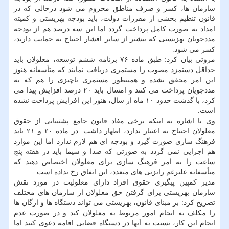
سازمان ها، كسر و صرف مناطق محروم می شود درحالی كه در
قانون تنظیم بخشی از مقررات دولت، باید بودجه بهزیستی و كمیته
امداد به صورت كامل پرداخت گردد اما این سه درصد هم از بودجه
مددجویان بهزیستی كه بیشتر از سایر اقشار احتیاج به حمایت دارند،
كسر می شود.
مروتی بیان كرد: طبق ماده ۷۶ برنامه ششم توسعه، معلولان باید
حداقل دستمزد مصوب را مستمری دریافت نمایند كه متأسفانه هنوز
این امر محقق نشده و همینطور مستمری ناچیزی را هم كه به
مددجویان پرداخت می كنند و امسال باید ۲۰ درصد افزایش پیدا می
كرد، با گذشت حدود ۱۰ ماه از سال، هنوز این افزایش پرداخت نشده
است.
وی با اشاره به اینكه برخی مفاد قانون جامع پشتیبانی از حقوق
معلولان احتیاج به اعتبار ندارد، اظهار داشت: در ماده ۲۰ و ۲۱ باید
فرهنگ سازی صورت گیرد و بودجه ای هم لازم ندارد اما این موارد
هم اجرایی نمی گردد به صورتی كه صدا و سیما باید در هفته پنج
ساعت را به امر فرهنگ سازی برای معلولان اختصاص دهند كه
متأسفانه علیرغم رایزنی های متعدد، این اتفاق رخ نداده است.
مدیر كمپین پیگیری حقوق افراد دارای معلولیت در مورد نقش
سازمان بهزیستی برای گرفتن حق معلولان از سازمان های مختلف
تصریح كرد: بر مبنای قانون، بهزیستی می تواند دستگاه ها و ارگان ها
را مكلف به انجام امور مربوط به معلولان كند و در صورت عدم
انجام این كار، نسبت به آنها در دستگاه قضایی اقامه دعوی كنند اما