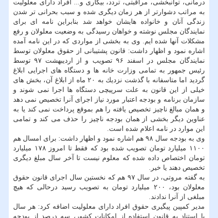
درمانی، توانبخشی، مراقبتی، تردد، بیكاری و... افراد دارای معلولیت
به مراتب دشوارتر از هر زمان دیگری شده و سبب بحرانی تر شدن
زندگی آنان و خانواده هایشان خواهد شد بنابراین نامه ای برای
نمایندگان مجلس نوشته و خواهان رسیدگی به وضعیت معلولان و رفع
مشكلات آنها شده ایم. وی به بخشی از مواردی كه در این نامه آمده
اشاره نمود و اظهار داشت: قانون پشتیبانی از حقوق معلولان توسط
نمایندگان مجلس در اسفند ۹۶ تصویب و از اردیبهشت ۹۷ توسط
رئیس جمهور به تمامی وزارت خانه ها و دستگاه های اجرایی ابلاغ
گردید اما متاسفانه با گذشت نزدیك به ۲۰ ماه از ابلاغ آن، بخش های
خیلی از این قانون به علت سرپیچی دستگاه ها اجرا نمی شوند و
سازمان برنامه و بودجه اعتبار مورد نیاز اجرای آنرا تخصیص نمی دهد
و همان مبالغ ناچیز تخصیص یافته را هم بموقع پرداخت نمی كند یا به
عناوین دیگر بخشی از همان بودجه ناچیز را حذف می كند و تمامی
این موارد در نامه اعلام شده است.
وی به بودجه سال ۹۸ هم اشاره نمود و اظهار داشت: برای امسال هم
۱۱۰۰ میلیارد تومان تصویب شده بود كه فقط تا امروز ۱۷۸ میلیارد
تومان اختصاص داده شده كه معلوم نیست تا آخر سال مبلغ دیگری
تخصیص دهند یا خیر.
به گفته مروتی، در سال ۹۷ هم كه نخستین سال اجرای قانون حقوق
معلولان بود، ۲۰۰ میلیارد تومان به تصویب رسید درحالی كه هیچ
مبلغی از آنرا ندادند.
مدیر كمپین پیگیری حقوق افراد دارای معلولیت اضافه كرد: هر سال
با استناد به قانون استفاده از امكانات كشور، سه درصد از بودجه