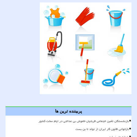
پربیننده ترین ها
بازنشستگان تأمین اجتماعی قربانیان خاموش بی عدالتی در ایام سخت کشور
بازخوانی قانون کار ایران از تولد تا بن بست