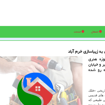
اشتغال
خدمات
به زیباسازی خرم آباد
حوزه هنری
 و خیابان
ه رو شده
اریخی «فلك
ه های قدیمی
ی طبیعی كه
به ما رسیده