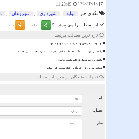
1398/07/15
11:29:49
تگهای خبر:
تولید
,
شهرداری
,
شهروندان
,
م
این مطلب را می پسندید؟
(0)
(1)
تازه ترین مطالب مرتبط
در تربیت مربیان و مدرسان توجه ویژه شود
رکود در بازار پوشاک تولیدکنندگان با ظرفیت پایین فعالیت می نمایند
تحقق ۶۰ درصدی درآمد نفتی سالانه
قیمت بنزین در آمریکا باز هم بیشتر می شود
نظرات بینندگان در مورد این مطلب
ن
نام:
ایمیل:
نظر: