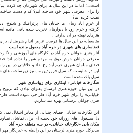
است...؛ اما ما در این سال ها برای شهرمان چه كرده ایم؟ 
را برای معرفی شهر خود ساخته ایم؟ كدام دست ساخته ر
نصب كرده ایم؟
از خرم آباد زیبای ما خیابان های پرترافیك و شلوغ، دی
گرفته و خرم رود با دیوارهای تخریب شده باقی مانده است
هنرهای نهفته در آن ندارند...
متاسفانه در این سال ها فرصت عرض اندام هنرمندان برای ز
فضاسازی های شهری در خرم آباد مغفول مانده است
آثار هنری جوانان خرم آباد در كارگاه های آموزشی و نگار
فضای مبلمان شهری خرم آباد رخ نداد و خلاقیتی در این را
این در حالیست كه سیل فروردین ماه نیز زیرساخت های شهری 
سیل پاك نشده است.
«نگارخانه خیابانی» ابتكاری برای زیباسازی شهر
در این میان حوزه هنری لرستان بعنوان نهادی كه ترویج و ت
خیابانی» را برای شهر خرم آباد طراحی نموده است، طرح
هنری جوانان لرستانی بهره مند سازیم.
این نگارخانه خیابانی فضای چندانی از معابر اشغال نمی 
دل مشغولی های روزانه خود لحظه ای برای تماشای تصاویر به
مكان یابی «نگارخانه خیابانی» در سه منطقه خرم آباد
مدیركل حوزه هنری لرستان در این رابطه به خبرنگار مهر 