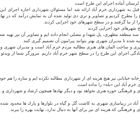
لرستان آماده اجرای این طرح است.
قبل به شهرداری خرم آباد ارائه شد اما مسئولان شهرداری اجازه اجرای این
 را مطرح كردیم و تصاویر و تری دی تولید شده آن به نمایش درآمد كه در نها
 از ما گرفتند و در سطح شهرهای خود اجرایی كردند.
طح شهرهای خود اجرایی كردند
 در سه منطقه مطهری، پل شهدا و مصلی انجام داده ایم و تصاویر آن نیز تهیه ش
یه شده تا مدیران شهری بهتر بتوانند پیرامون آن تصمیم گیری كنند.
شهری و ساخت المان های هنری مطالبه مردم خرم آباد است و مدیران شهری و
مادگی اجرای این طرح را در سطح شهر خرم آباد داریم. مرورگر شما از ویدئو پ
خانه خیابانی نیز هیچ هزینه ای از شهرداری مطالبه نكرده ایم و سازه را هم خو
رم آباد این «بله» را نداده است.
ری و فرهنگی حوزه هنری نخواهد بود و دیگر نهادها همچون ارشاد و شهرداری و...
اد در زیباسازی شهری به كاشت گل و گیاه در بلوارها و پارك ها محدود شده،
ی و فرهنگی كه هزینه ای نیز برای آنها به دنبال ندارد، نهایت بهره را ببرند.