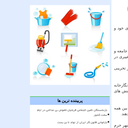
ی خود و
جامعه و
اد مغفول مانده و دست كم در ۱۰ سال اخیر تغییری در
 تخریبی
گارخانه
ینش های
پربیننده ترین ها
بین همه
بازنشستگان تأمین اجتماعی قربانیان خاموش بی عدالتی در ایام
هند.
سخت کشور
بازخوانی قانون کار ایران از تولد تا بن بست
شهر خرم