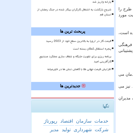
یارانه واریز شد
شروع بازگشت به اشتغال کارگران بیکار شده در جنگ رمضان از
 طرح را
استان قم
یت مورد
پربحث ترین ها
ده است،
قیمت گاز در اروپا به بالاترین سطح خود از 2023 رسید
 فرهنگی
پنجره استقلال کماکان بسته است
شتیبانی
برنامه ریزی برای تقویت جایگاه و شفاف سازی عملکرد صندوق
کارآفرینی امید
افزایش قیمت جهانی طلا با کاهش تنش ها در خاورمیانه
دمان می
جدیدترین ها
 نیز می
 مدیران
تگها
خدمات
سازمان
اقتصاد
رپورتاژ
شركت
شهرداری
تولید
مدیر