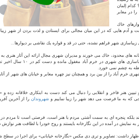
كدام اِلمان
ا در معابر
وارهای خاك
 و آدم هایی كه در این میان مجالی برای ایستادن و لذت بردن از شهر زیبا
یباسازی شهر فراهم نشده، حتی در قد و قواره یك نقاشی بر دیوارها...
خانه های محدود، خاك می خورند و مدیران شهری مجال ارائه این آثار هنری به 
معرفی جوانان خوش ذوق به مردم شهر را نداده اند؛ فضاسازی های شهری در خرم آب
بطه به چشم نمی خورد.
خرم آباد را از بین برد و همچنان نیز چهره معابر و خیابان های شهر از آثار
بیین هنر فاخر و انقلابی را دنبال می كند دست به ابتكاری خلاقانه زده و «ن
ی كه به ما فرصت می دهد شهر را زیبا نماییم و
شهروندان
را از آخرین آفر
كند بلكه پنجره ای به سمت آشتی مردم با هنر است، فرصتی است تا مردم در 
 نمایش در آمده در این نگارخانه بایستند و روح خودرا با لطافت هنر نوازش د
اظهار داشت: تصاویر و تری دی مكس «نگارخانه خیابانی» برای اجرا در سطح 