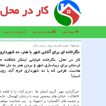
کار در محل
صفحه اصلی
مطالب كار در محل
درباره كار در محل
پیشنهاد حوزه هنری روی زمین ماند
نگارخانه ای برای آشتی شهر با هنر، نه شهرداری 
كار در محل: نگارخانه خیابانی ابتكار خلاقانه 
لرستان برای زیباسازی شهر و بردن هنر به دل معابر
هاست، طرحی كه با نه شهرداری خرم آباد روب
است!
خبرگزاری مهر- گروه استان ها: «خرم آباد» را با قلعه ت
الافلاك»، خیابان های محصور شده با درختان كهنسال، خان
و چشمه های «گلستان» و «شهوا» و... می شناسند؛ مواهب
خداوند ارزانی داشته و میراث های تاریخی كه از گذشتگان 