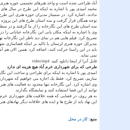
آباد طراحی شده است و واحد هنرهای تجسمی حوزه هنری 
محمد امیدی پور با اشاره به اینكه این طرح در سال های 
ندادند، اشاره كرد: در سمینار مدیران حوزه هنری این طرح
توجه همگان قرار گرفت و سه استان طرح های این پروژه را
سه استان طرح های این نگارخانه را از ما گرفتند و در س
وی با اشاره به اینكه مكان یابی این نگارخانه خیابانی را
تصریح كرد: فیلم هایی هم در نمای دید ناظر این نگارخانه ته
مدیركل حوزه هنری لرستان با تاكید بر اینكه فضاسازی 
باید در این راستا حركت كنند، اضافه كرد: همین الان هم آ
نمی نماید.
فایل آنرا از اینجا دانلود كنید: video/mp4
طرحی كه برای شهرداری خرم آباد هیچ هزینه ای ندارد
امیدی پور با اشاره به اینكه برای طراحی و ساخت این نگار
سازیم، تصریح كرد: فقط یك اجازه می خواهیم كه شهرداری خ
وی اشاره كرد: این نگارخانه تنها محدود به فعالیت های هن
توانند از این فضا استفاده كنند و نمایشگاه بگذارند.
به هر روی، در فضایی كه همه خلاقیت های شهرداری خرم آب
این نهاد باید از طرح ها و ایده های خلاقانه دیگر نهادهای هنر
منبع:
كار در محل