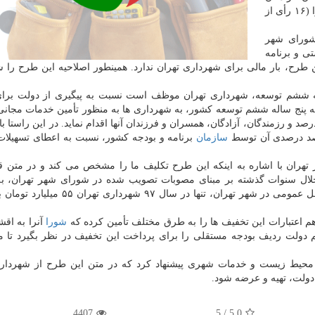
و همسران آنها» بررسی گردید و طرح مذكور با اكثریت آرا (۱۶ رأی از
شورای شهر
تی و برنامه
رح، بار مالی برای شهرداری تهران ندارد. همینطور اصلاحیه این طرح را 
عنایت به ماده ۸۸ برنامه پنج ساله ششم توسعه، شهرداری تهران موظف است نسبت به پیگیری از دولت ب
تخصیص ردیف بودجه سنواتی بند ۳ ماده ۸۸ برنامه پنج ساله ششم توسعه كشور، به شهرداری ها به منظور تأمین خدمات 
 عمومی و مراكز فرهنگی عمومی به جانبازان زیر ۲۵ درصد و رزمندگان، آزادگان، همسران و فرزندان آنها اقدام نماید. در این راست
 صد درصدی آن توسط
سازمان
برنامه و بودجه كشور، نسبت به اعطای تسهیلا
هران با اشاره به اینكه این طرح تكلیف ما را مشخص می كند و در متن ق
خلال سنوات گذشته بر مبنای مصوبات تصویب شده در شورای شهر تهران، ب
عرضه تخفیف به افراد مختلف برای استفاده از حمل و نقل عمومی در شهر تهران، تنها در س
م اعتبارات این تخفیف ها را به طرق مختلف تأمین كرده كه
شورا
آنرا به اق
 دولت ردیف بودجه مستقلی را برای پرداخت این تخفیف در نظر بگیرد تا ما 
محیط زیست و خدمات شهری پیشنهاد كرد كه در متن این طرح از شهرداری
ولت، تهیه و عرضه شود.
4407
5
/
5.0