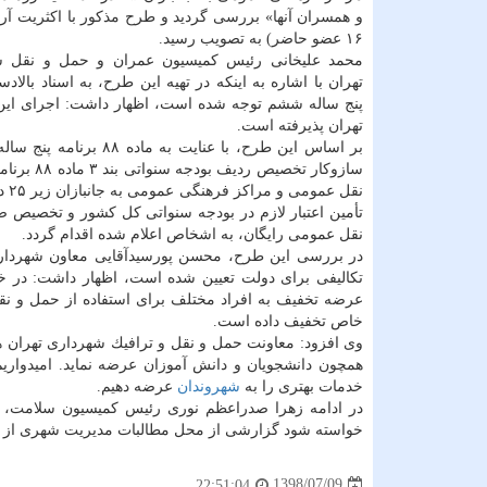
۱۶ عضو حاضر) به تصویب رسید.
محمد علیخانی رئیس كمیسیون عمران و حمل و نقل 
تهران با اشاره به اینكه در تهیه این طرح، به اسناد بالادس
پنج ساله ششم توجه شده است، اظهار داشت: اجرای این ط
تهران پذیرفته است.
بر اساس این طرح، با 
سازوكار 
نقل
تأمین اعتبار لازم در بودجه سنواتی كل كشور و تخصیص
نقل عمومی رایگان، به اشخاص اعلام شده اقدام گردد.
در بررسی این طرح، محسن پورسیدآقایی معاون شهردار ت
تكالیفی برای دولت تعیین شده است، اظهار داشت: در 
خاص تخفیف داده است.
وی افزود: معاونت حمل و نقل و ترافیك شهرداری تهران ه
همچون دانشجویان و دانش آموزان عرضه نماید. امیدواریم
خدمات بهتری را به
شهروندان
عرضه دهیم.
در ادامه زهرا صدراعظم نوری رئیس كمیسیون سلامت، 
خواسته شود گزارشی از محل مطالبات مدیریت شهری از د
1398/07/09
22:51:04