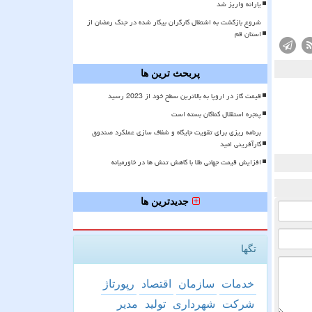
یارانه واریز شد
شروع بازگشت به اشتغال کارگران بیکار شده در جنگ رمضان از
استان قم
پربحث ترین ها
قیمت گاز در اروپا به بالاترین سطح خود از 2023 رسید
پنجره استقلال کماکان بسته است
برنامه ریزی برای تقویت جایگاه و شفاف سازی عملکرد صندوق
کارآفرینی امید
افزایش قیمت جهانی طلا با کاهش تنش ها در خاورمیانه
جدیدترین ها
تگها
خدمات
سازمان
اقتصاد
رپورتاژ
شركت
شهرداری
تولید
مدیر