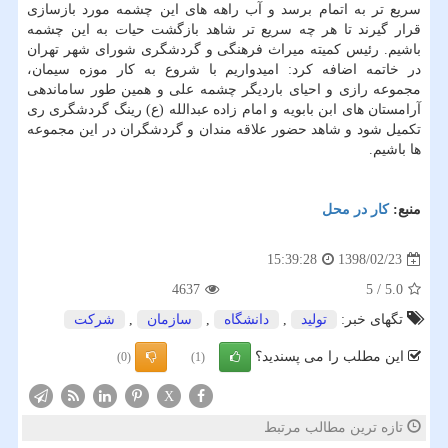
سریع تر به اتمام برسد و آب راهه های این چشمه مورد بازسازی
قرار گیرند تا هر چه سریع تر شاهد بازگشت حیات به این چشمه
باشیم. رئیس كمیته میراث فرهنگی و گردشگری شورای شهر تهران
در خاتمه اضافه كرد: امیدواریم با شروع به كار موزه سیمان،
مجموعه رازی و احیای باردیگر چشمه علی و همین طور ساماندهی
آرامستان های ابن بابویه و امام زاده عبدالله (ع) رینگ گردشگری ری
تكمیل شود و شاهد حضور علاقه مندان و گردشگران در این مجموعه
ها باشیم.
منبع:
كار در محل
1398/02/23
15:39:28
4637
5
/
5.0
تگهای خبر:
تولید
,
دانشگاه
,
سازمان
,
شركت
این مطلب را می پسندید؟
(0)
(1)
X
تازه ترین مطالب مرتبط