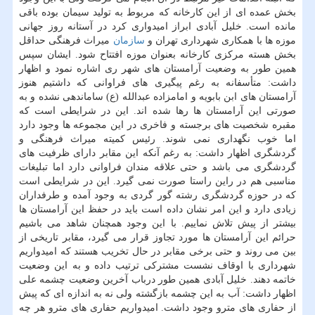
بخش عمده ای از این كارخانه كه مربوط به تولید سیمان بوده باقی
مانده است. خلیل آبادی ابراز امیدواری كرد در آستانه روز جهانی
موزه ها با همكاری شهرداری تهران و
سازمان
میراث فرهنگی حداقل
بخش هسته مركزی كارخانه بعنوان موزه افتتاح شود. ایشان سپس
همین طور به وضعیت آرامستان های شهر ری اشاره نمود و اظهار
داشت: متأسفانه به رغم پیگیری های فراوانی كه داشتیم هنوز
آرامستان های ابن بابویه و امامزاده عبدالله (ع) ساماندهی نشده و به
صورتی این آرامستان ها رها شده اند. این در شرایطی است كه
مقبره شخصیت های برجسته و فاخری در این مجموعه ها وجود دارد
اما خوب نگهداری نمی شوند. رئیس كمیته میراث فرهنگی و
گردشگری اظهار داشت: به رغم آنكه این مقابر دارای ظرفیت های
گردشگری می باشد و حتی علاقه مندان فراوانی دارد اما تبلیغات
مناسبی هم در راین راستا صورت نمی گیرد. این در شرایطی است
كه در حوزه گردشگری رشته گور گردی به وجود آمده و طرفداران
زیادی دارد و این امر نشان داده است باید در حفظ این آرامستان ها
بیشتر از پیش تلاش نماییم. با این وجود همچنان شاهد می باشیم
حرائم این آرامستان ها مورد تجاوز قرار می گیرد، مقابر تاریخی از
بین می روند و حتی برخی مقابر در حال تخریب هستند كه امیدواریم
شهرداری با اوقاف نشست مشتركی ترتیب داده و به این وضعیت
خاتمه دهند. خلیل آبادی همین طور درباب آخرین وضعیت چشمه علی
اظهار داشت: آب به این چشمه بازگشته ولی نه به اندازه ای كه پیش
از حفاری های مترو وجود داشت. امیدواریم حفاری های مترو هر چه