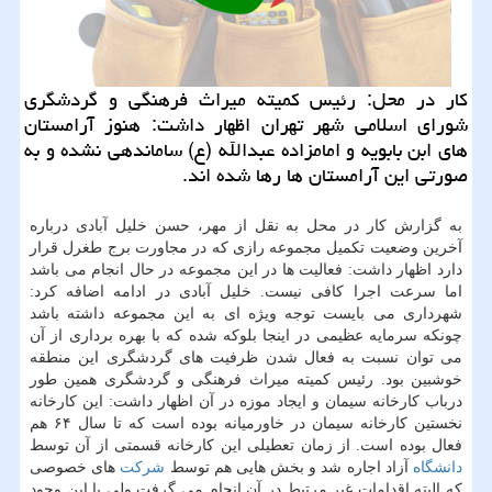
كار در محل: رئیس كمیته میراث فرهنگی و گردشگری
شورای اسلامی شهر تهران اظهار داشت: هنوز آرامستان
های ابن بابویه و امامزاده عبدالله (ع) ساماندهی نشده و به
صورتی این آرامستان ها رها شده اند.
به گزارش كار در محل به نقل از مهر، حسن خلیل آبادی درباره
آخرین وضعیت تكمیل مجموعه رازی كه در مجاورت برج طغرل قرار
دارد اظهار داشت: فعالیت ها در این مجموعه در حال انجام می باشد
اما سرعت اجرا كافی نیست. خلیل آبادی در ادامه اضافه كرد:
شهرداری می بایست توجه ویژه ای به این مجموعه داشته باشد
چونكه سرمایه عظیمی در اینجا بلوكه شده كه با بهره برداری از آن
می توان نسبت به فعال شدن ظرفیت های گردشگری این منطقه
خوشبین بود. رئیس كمیته میراث فرهنگی و گردشگری همین طور
درباب كارخانه سیمان و ایجاد موزه در آن اظهار داشت: این كارخانه
نخستین كارخانه سیمان در خاورمیانه بوده است كه تا سال ۶۴ هم
فعال بوده است. از زمان تعطیلی این كارخانه قسمتی از آن توسط
دانشگاه
آزاد اجاره شد و بخش هایی هم توسط
شركت
های خصوصی
كه البته اقدامات غیر مرتبط در آن انجام می گرفت ولی با این وجود