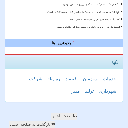
سکه در آستانه بازگشت به کانال ۱۸۸ میلیون تومان
اظهارات وزیر خزانه داری آمریکا با مواضع قبلی وی متناقض است
کالا برگ خردسالان دارای سوءتغذیه شارژ شد
قیمت گاز در اروپا به بالاترین سطح خود از 2023 رسید
جدیدترین ها
تگها
خدمات
سازمان
اقتصاد
رپورتاژ
شركت
شهرداری
تولید
مدیر
صفحه اخبار
بازگشت به صفحه اصلی