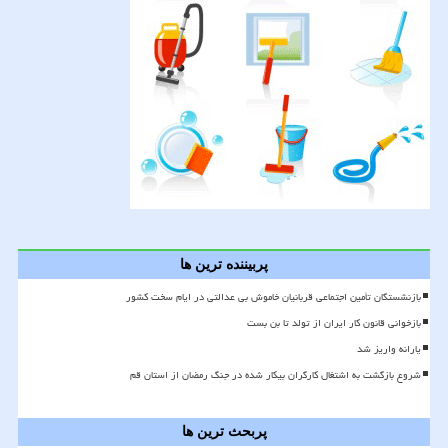
پربیننده ترین ها
بازنشستگان تأمین اجتماعی قربانیان خاموش بی عدالتی در ایام سخت کشور
بازخوانی قانون کار ایران از تولد تا بن بست
یارانه واریز شد
شروع بازگشت به اشتغال کارگران بیکار شده در جنگ رمضان از استان قم
پربحث ترین ها