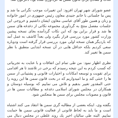
عضو شورای شهر تهران افزود: این تغییرات موجب نگرانی ما شد و
پس ما جلساتی با خانم جنیدی معاون رئیس جمهوری در امور خانواده
و زنان و همین طور آقای عباسی معاون ایشان داشتیم و خروجی این
جلسات مفصل منتج به گردآوری مجموعه نكاتی از دغدغه های سمن
ها شد و قرار براین بود كه این نكات گردآمده بجای نسخه پیشین
وزارت كشور مورد بررسی قرار بگیرد ولی بعداً كاشف به عمل آمد
كه باردیگر همان نسخه اولی مورد بررسی قرار گرفته است ودوباره
سعی كردیم بلكه حداقل هایی در آن نسخه ابتدایی منطبق با نظر
سمن ها تغییر كند.
نظری اظهار نمود: من طی تمام این اتفاقات و با عنایت به تجربیاتی
كه كسب كردم به این نتیجه رسیدم كه برخی در تلاشند تا هر اقدامی
برای تقویت و توسعه امكانات و اختیارات قانونی و پشتیبانی از سمن
ها را خنثی كند و ما امیدواریم كه در بحث قانون سمن ها این رویه را
حتی المقدور تغییر بدهیم و تلاش می نماییم كه بوسیله دوستان و
همكاران در مجلس شورای اسلامی دغدغه و مطالبات سمن ها در
قانون و مصوبات مجلس برای سمن ها منعكس شود.
بگفته وی، اینكه بعضی از مطالبه گری سمن ها انتقاد می كنند اشتباه
است و ما باید به لحاظ قانونی از فعالیت قانونی سمن ها حمایت
نماییم. البته طی سالیان اخیر یك روند غلطی در مجلس دنبال می