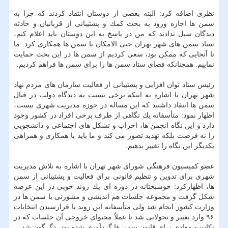
نظری اضافه كرد: البته بعضی از دوستان انتقاد كردند كه چرا به
سمن ها اجازه ورود به بحث كمك و پشتیبانی از قربانیان و حادثه
دیدگان سیل ندادند كه من در پاسخ به این دوستان باید اعلام كنم،
ستاد سمن های شهر تهران حتی الامكان با سمن ها همكاری كرد. ما
تا آنجایی كه ممكن بود، سعی كردیم از سمن ها در این بحث حمایت
نماییم. همچنانكه فضای ستاد سمن ها را برای سمن ها فراهم كردیم.
رئیس ستاد توان افزایی و پشتیبانی از فعالیت سازمان های مردم نهاد
شهر تهران با اشاره به اینكه برخی نسبت به دیدگاه دولت در قبال
سمن ها انتقاد داشتند كه این مساله در حوزه مدیریت شهری نیست،
اظهار نمود: متأسفانه یك نگاهی از طرف برخی افراد در كشور وجود
دارد و این نگاه انجمن ها، احزاب و تشكل های اجتماعی و دانشجویی
را نه فرصت بلكه تهدید تصور می كند و ما باید با همكاری و همراهی
یكدیگر این نگاه را تغییر بدهیم.
عضو كمیسیون فرهنگی شورای شهر تهران با اشاره به تلاش مدیریت
شهری برای تدوین و تنظیم قانونی برای فعالیت و پشتیبانی از سمن
ها، اظهاركرد: خوشبختانه در دوره ای یك روند خوبی در این عرصه
شكل گرفت و مجموعه جلسات هم اندیشی و مشورتی با سمن ها در
وزارت كشور انجام شد ولی متأسفانه این روند با فرارسیدن انتخابات
۹۶ وارد تغییر و تحولاتی شد تا عملاً محتوای خروجی آن جلسات كه در
نكات و مفادی برای قانون سمن ها گردآوری شده بود، دگرگون شد.