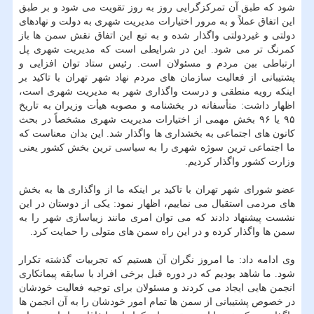
شود كه طبق آن تمركزگرایی روز به روز تقویت می شود و بر طبق
این اتفاق عملاً و به مرور اختیارات مدیریت شهری به دولت و نهادهای
دولتی و غیردولتی واگذار شده و به تبع این اتفاق نقش سمن ها باز
كمرنگ تر می شود. این در شرایطی است كه مدیریت شهری پل
ارتباطی بین مردم و مسئولان است. رئیس ستاد توان افزایی و
پشتیبانی از فعالیت سازمان های مردم نهاد شهر تهران با تاكید بر
اینكه رویه منطقی و درست واگذاری شهر به مدیریت شهری است،
اظهار داشت: متأسفانه در بخشنامه و مصوبه هیأت وزیران به تاریخ
۹۵ یا ۹۶ بخش مهمی از اختیارات مدیریت شهری مشخصاً در بحث
كانون های اجتماعی به بخشداری ها واگذار شد. این بدان معناست كه
ما اجتماعی ترین سوژه شهری را به سیاسی ترین بخش كشور یعنی
وزارت كشور واگذار كردیم.
عضو شورای شهر تهران با تاكید بر اینكه ما از واگذاری ها به بخش
های مردمی استقبال می نماییم، اظهار نمود: یكی از دوستان در این
نشست پیشنهاد دادند كه می توان امری مانند زیباسازی شهر را به
سمن ها واگذار كرده و در این راه سمن های متولی را حمایت كرد.
وی ادامه داد: ما امروز نگران آن هستیم كه تجربیات گذشته تكرار
شود. ما شاهد بودیم كه در دوره قبل برخی افراد با سابقه پیمانكاری
انجمن هایی ایجاد می كردند و مسئولان برای توجیه فعالیت خودشان
در خصوص پشتیبانی از سمن ها تمام امور خودشان را به آن انجمن ها