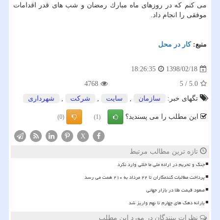
می كنم كه در روزهای ماه مبارك رمضان و شب های قدر اقدامات
موفقی را انجام داد.
منبع:
كار در محل
1398/02/18
18:26:35
4768
5
/
5.0
تگهای خبر:
سازمان
,
سایت
,
شركت
,
شهرداری
این مطلب را می پسندید؟
(0)
(1)
X
تازه ترین مطالب مرتبط
جنگ و تحریم در اراده ملی ما خللی وارد نکرد
پرداخت مطالبات گندمکاران تا ۲۲ مرداد به ۲۱۰ همت می رسد
صعود قیمت طلا در بازار جهانی
یارانه دهک های چهارم تا نهم واریز شد
نظرات بینندگان در مورد این مطلب