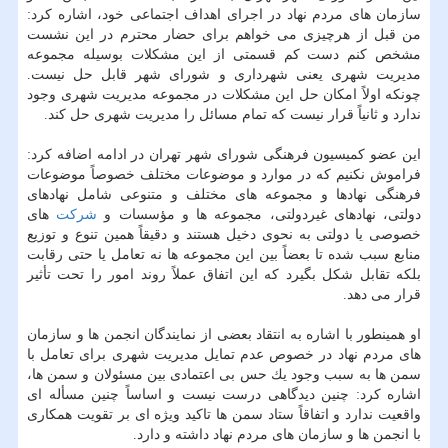
سازمان های مردم نهاد در اجرای اهداف اجتماعی خود، اشاره كرد:
من قبل از هرچیزی می خواهم برای حضار محترم در این نشست
مشخص كنم دست كم قسمتی از این مشكلات بوسیله مجموعه
مدیریت شهری یعنی شهرداری و شورای شهر قابل حل نیست.
چونكه اولاً امكان حل این مشكلات در مجموعه مدیریت شهری وجود
ندارد و ثانیاً قرار نیست كه تمام مسائل را مدیریت شهری حل كند.
این عضو كمیسیون فرهنگی شورای شهر تهران در ادامه اضافه كرد:
فراموش نكنیم كه در موارد و موضوعات مختلف خصوصاً موضوعات
فرهنگی نهادها و مجموعه های مختلف و متنوعی شامل نهادهای
دولتی، نهادهای غیردولتی، مجموعه ها و مؤسسات و
شركت
های
خصوصی یا دولتی به نحوی دخیل هستند و دقیقاً همین تنوع و توزیع
منابع سبب شده تا بعضاً بین این مجموعه ها نه تعامل یا حتی رقابت
بلكه تقابل شكل بگیرد كه این اتفاق عملاً روند امور را تحت تأثیر
قرار می دهد.
او همینطور با اشاره به انتقاد بعضی از نمایندگان انجمن ها و سازمان
های مردم نهاد در خصوص عدم تمایل مدیریت شهری برای تعامل با
سمن ها به سبب وجود یك حس بی اعتمادی بین مسئولان و سمن ها،
اشاره كرد: چنین دیدگاهی درست نیست و اساساً چنین مسأله ای
واقعیت ندارد و اتفاقاً ستاد سمن ها تاكید ویژه ای بر تقویت همكاری
با انجمن ها و سازمان های مردم نهاد داشته و دارد.