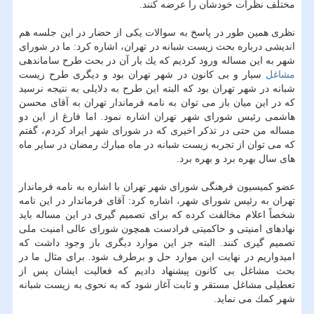
مختلف نظرات خودشان را عرضه كنند.
نظری همین طور در پاسخ به سوالات یكی از حضار در این جلسه هم
اندیشی درباره بحث زیست شبانه در تهران، اشاره كرد: ما در شورای
شهر به این مساله ورود كردیم كه یك بار آن در بحث طرح ساماندهی
مشاغل
سیار و بی كانون در شهر تهران بود و دیگری طرح زیست
شبانه در شهر تهران بود كه البته این طرح به دلایلی به نتیجه نرسید
كه در این میان باز می توان به نامه فرماندار تهران به آقای محسن
هاشمی رئیس شورای شهر تهران اشاره نمود. اما فارغ از این دو
مساله من حتی در تذكر اخیری كه در شورای شهر ایراد كردم، گفتم
كه می توان از تجربه زیست شبانه در ماه مبارك رمضان در سایر ماه
های سال بهره برد و بهره برد.
عضو كمیسیون فرهنگی شورای شهر تهران با اشاره به نامه فرماندار
تهران به رئیس شورای شهر، اشاره كرد: آقای فرماندار در این نامه
شخصاً اعلام مخالفت كرده كه برای تصمیم گیری در این مساله باید
نهادهای امنیتی و حاكمیتی فرادست همچون شورای عالی امنیت ملی
تصمیم گیری كنند. البته جز این موارد دیگری باز وجود داشت كه
امیدواریم در نهایت این موارد حل و برطرف شود. برای مثال ما در
بحث مشاغل بی كانون پیشنهاد دادیم كه فعالیت ایشان پس از
تعطیلی مشاغل مستقر و ثابت آغاز شود كه به نحوی به زیست شبانه
شهر كمك می نماید.