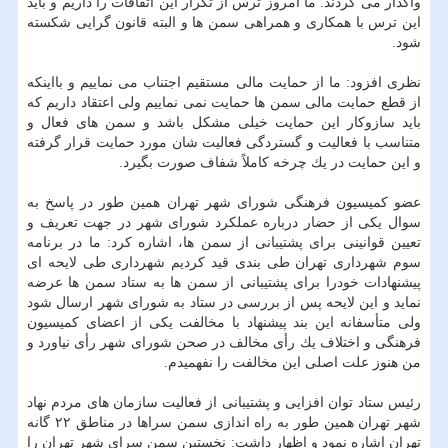
واگذار می كردند. ما امروز ترس از تكرار این اتفاقات را داریم و باید
این ترس با همكاری و همراهی سمن ها و البته قانون گرایی شكسته
شود.
نظری افزود: ما از حمایت مالی مستقیم اجتناب می نماییم و بااینكه
از قطع حمایت مالی سمن ها حمایت نمی نماییم ولی اعتقاد داریم كه
باید سازوكار این حمایت خیلی مشكل باشد و سمن های فعال و
متناسب با فعالیت و گستردگی فعالیت شان مورد حمایت قرار گرفته
و این حمایت در یك چرخه كاملاً شفاف صورت بگیرد.
عضو كمیسیون فرهنگی شورای شهر تهران همین طور در پاسخ به
سوال یكی از حضار درباره عملكرد شورای شهر در جهت تعریف و
تعیین قوانینی برای پشتیبانی از سمن ها، اشاره كرد: ما در برنامه
سوم شهرداری تهران طی بندی قید كردیم شهرداری طی لایحه ای
پیشنهادات خودرا برای پشتیبانی از سمن ها به ستاد سمن ها عرضه
نماید و این لایحه پس از بررسی در ستاد به شورای شهر ارسال شود
ولی متأسفانه این بند پیشنهاد با مخالفت یكی از اعضای كمیسیون
فرهنگی و اختلاف یك رأی مخالف در صحن شورای شهر رأی نیاورد و
من هنوز علت اصلی این مخالفت را نفهمیدم.
رئیس ستاد توان افزایی و پشتیبانی از فعالیت سازمان های مردم نهاد
شهر تهران همین طور به راه اندازی سمن سراها در مناطق ۲۲ گانه
تهران اشاره نمود و اظهار داشت: نخستین سمن سرای شهر تهران را