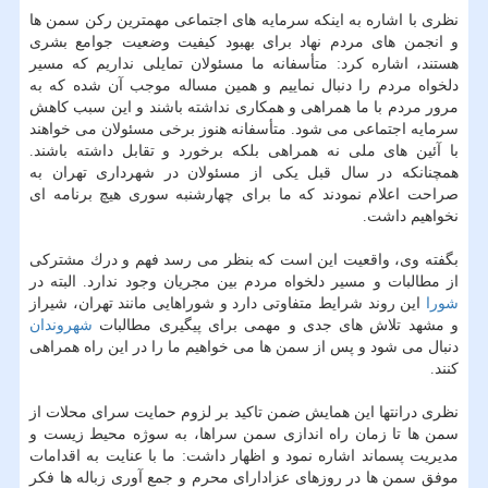
نظری با اشاره به اینكه سرمایه های اجتماعی مهمترین ركن سمن ها
و انجمن های مردم نهاد برای بهبود كیفیت وضعیت جوامع بشری
هستند، اشاره كرد: متأسفانه ما مسئولان تمایلی نداریم كه مسیر
دلخواه مردم را دنبال نماییم و همین مساله موجب آن شده كه به
مرور مردم با ما همراهی و همكاری نداشته باشند و این سبب كاهش
سرمایه اجتماعی می شود. متأسفانه هنوز برخی مسئولان می خواهند
با آئین های ملی نه همراهی بلكه برخورد و تقابل داشته باشند.
همچنانكه در سال قبل یكی از مسئولان در شهرداری تهران به
صراحت اعلام نمودند كه ما برای چهارشنبه سوری هیچ برنامه ای
نخواهیم داشت.
بگفته وی، واقعیت این است كه بنظر می رسد فهم و درك مشتركی
از مطالبات و مسیر دلخواه مردم بین مجریان وجود ندارد. البته در
شورا
این روند شرایط متفاوتی دارد و شوراهایی مانند تهران، شیراز
و مشهد تلاش های جدی و مهمی برای پیگیری مطالبات
شهروندان
دنبال می شود و پس از سمن ها می خواهیم ما را در این راه همراهی
كنند.
نظری درانتها این همایش ضمن تاكید بر لزوم حمایت سرای محلات از
سمن ها تا زمان راه اندازی سمن سراها، به سوژه محیط زیست و
مدیریت پسماند اشاره نمود و اظهار داشت: ما با عنایت به اقدامات
موفق سمن ها در روزهای عزادارای محرم و جمع آوری زباله ها فكر