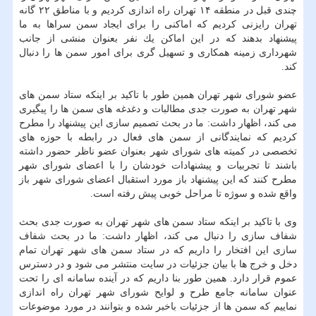
چندی قبل در منطقه ۱۴ تهران راه اندازی كردیم و با مناطق ۲۲ گانه
تهران رایزنی كردیم كه اماكنی را برای ایجاد سمن سراها به ما
پیشنهاد بدهند كه در این اماكن یك نفر بعنوان منشی از جانب
شهرداری زمینه همكاری و تسهیل گری برای امور سمن ها را دنبال
كند.
عضو شورای شهر تهران همین طور با تاكید بر اینكه ستاد سمن های
شهر تهران به صورت جدی مطالبات و دغدغه های سمن ها را پیگیری
می كند، اظهار داشت: ما در بحث تصمیم سازی این پیشنهاد را مطرح
كردیم كه نمایندگانی از سمن های فعال در رابطه با حوزه های
تخصصی در كمیته های شورای شهر بعنوان عضو ناظر حضور داشته
باشند تا تجربیات و پیشنهادات خودشان را با اعضای شورای شهر
مطرح كنند كه این پیشنهاد باز مورد استقبال اعضای شورای شهر باز
واقع شده و سوژه تا مراحل خوبی پیش رفته است.
وی با تاكید بر اینكه ستاد سمن های شهر تهران به صورت جدی بحث
شفاف سازی را دنبال می كند، اظهار داشت: ما در بحث شفاف
سازی این افتخار را داریم كه در ستاد سمن های شهر تهران تمام
دخل و خرج ها با بیان جزئیات در سایت منتشر می شود و در دسترس
عموم قرار دارد. همین طور بنا داریم كه در آینده سامانه ای را تحت
عنوان سامانه جامع طرح و لوایح شورای شهر تهران راه اندازی
نماییم كه سمن ها از جزئیات باخبر شده و بتوانند در مورد موضوعات