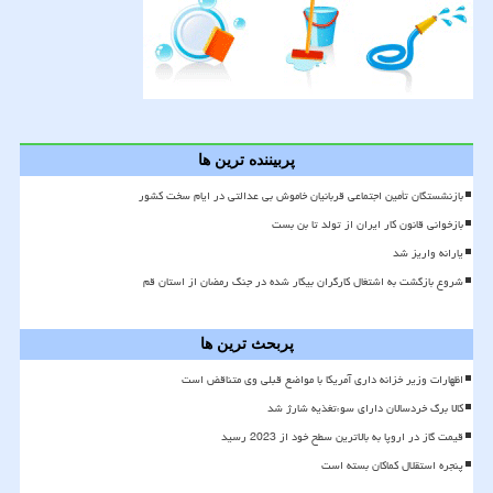
پربیننده ترین ها
بازنشستگان تأمین اجتماعی قربانیان خاموش بی عدالتی در ایام سخت کشور
بازخوانی قانون کار ایران از تولد تا بن بست
یارانه واریز شد
شروع بازگشت به اشتغال کارگران بیکار شده در جنگ رمضان از استان قم
پربحث ترین ها
اظهارات وزیر خزانه داری آمریکا با مواضع قبلی وی متناقض است
کالا برگ خردسالان دارای سوءتغذیه شارژ شد
قیمت گاز در اروپا به بالاترین سطح خود از 2023 رسید
پنجره استقلال کماکان بسته است