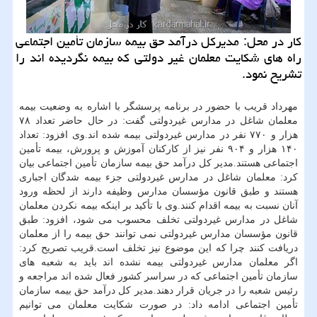
كار در محل: مدیركل درآمد حق بیمه سازمان تأمین اجتماعی
راه های شكایت معلمان غیر دولتی كه بیمه نگردیده اند را
تشریح نمود.
مهرداد قریب با حضور در برنامه پرسشگر با اشاره به وضعیت بیمه
معلمان شاغل در مدارس غیردولتی گفت: در حال حاضر تعداد ۷۸
هزار و ۷۷۰ نفر در مدارس غیردولتی بیمه شده اند.وی افزود: تعداد
۱۴۰ هزار و ۹۰۴ نفر نیز از كاركنان آموزش و پرورش، بیمه تأمین
اجتماعی هستند.مدیر كل درآمد حق بیمه سازمان تأمین اجتماعی بیان
كرد: معلمان شاغل در مدارس غیردولتی جزء بیمه شدگان اجباری
هستند و طبق قانون مؤسسان مدارس وظیفه دارند از لحظه ورود
آنان نسبت به بیمه اقدام كنند.وی با تأكید بر اینكه بیمه نكردن معلمان
شاغل در مدارس غیردولتی تخلف محسوب می شود، افزود: طبق
قانون مؤسسان مدارس غیردولتی نمی توانند حق بیمه را از معلمان
دریافت كنند چرا كه این موضوع نیز تخلف است.قریب تصریح كرد:
اگر معلمان مدارس غیردولتی بیمه نشده اند باید به شعبه های
سازمان تأمین اجتماعی كه در سراسر كشور فعال شده اند مراجعه و
رئیس شعبه را در جریان قرار دهند.مدیر كل درآمد حق بیمه سازمان
تأمین اجتماعی ادامه داد: در صورت شكایت معلمان می توانیم