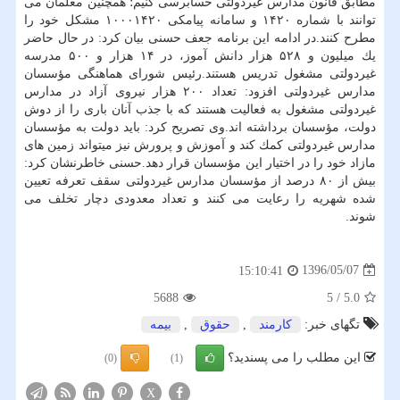
مطابق قانون مدارس غیردولتی حسابرسی كنیم؛ همچنین معلمان می
توانند با شماره ۱۴۲۰ و سامانه پیامكی ۱۰۰۰۱۴۲۰ مشكل خود را
مطرح كنند.در ادامه این برنامه جعف حسنی بیان كرد: در حال حاضر
یك میلیون و ۵۲۸ هزار دانش آموز، در ۱۴ هزار و ۵۰۰ مدرسه
غیردولتی مشغول تدریس هستند.رئیس شورای هماهنگی مؤسسان
مدارس غیردولتی افزود: تعداد ۲۰۰ هزار نیروی آزاد در مدارس
غیردولتی مشغول به فعالیت هستند كه با جذب آنان باری را از دوش
دولت، مؤسسان برداشته اند.وی تصریح كرد: باید دولت به مؤسسان
مدارس غیردولتی كمك كند و آموزش و پرورش نیز می­تواند زمین های
مازاد خود را در اختیار این مؤسسان قرار دهد.حسنی خاطرنشان كرد:
بیش از ۸۰ درصد از مؤسسان مدارس غیردولتی سقف تعرفه تعیین
شده شهریه را رعایت می كنند و تعداد معدودی دچار تخلف می
شوند.
1396/05/07
15:10:41
5688
5
/
5.0
تگهای خبر:
كارمند
,
حقوق
,
بیمه
این مطلب را می پسندید؟
(0)
(1)
X