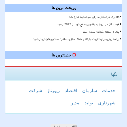
پربحث ترین ها
کالا برگ خردسالان دارای سوءتغذیه شارژ شد
قیمت گاز در اروپا به بالاترین سطح خود از 2023 رسید
پنجره استقلال کماکان بسته است
برنامه ریزی برای تقویت جایگاه و شفاف سازی عملکرد صندوق کارآفرینی امید
جدیدترین ها
تگها
خدمات
سازمان
اقتصاد
رپورتاژ
شركت
شهرداری
تولید
مدیر