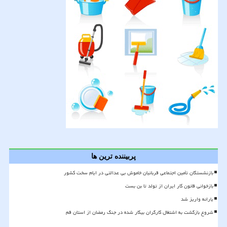
پربیننده ترین ها
بازنشستگان تأمین اجتماعی قربانیان خاموش بی عدالتی در ایام سخت کشور
بازخوانی قانون کار ایران از تولد تا بن بست
یارانه واریز شد
شروع بازگشت به اشتغال کارگران بیکار شده در جنگ رمضان از استان قم