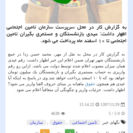
به گزارش كار در محل سرپرست سازمان تامین اجتماعی
اظهار داشت: عیدی بازنشستگان و مستمری بگیران تامین
اجتماعی تا ۱۰ اسفند ماه پرداخت می شود.
به گزارش كار در محل به نقل از مهر، محمد حسن زدا در جمع
بازنشستگان شهر تهران ضمن اعلام این خبر اظهار داشت: رقم عیدی
همان میزان مصوب اعلام شده توسط دولت می باشد، ازاین رو رقم
واریزی به حساب مستمری بگیران و بازنشستگان یك میلیون تومان
خواهد بود كه تا ۱۰ اسفند پرداخت خواهد شد.وی در پاسخ به اینكه آیا
عیدی هم همچون
حقوق
ماهیانه بر مبنای حروف الفبا واریز می شود؟
اظهار داشت: جزئیات واریز و چگونگی آن متعاقباً اعلام می شود.
1397/11/29
15:14:22
4638
5
/
5.0
تگهای خبر:
تامین اجتماعی
,
حقوق
,
سازمان