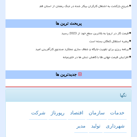
شروع بازگشت به اشتغال کارگران بیکار شده در جنگ رمضان از استان قم
پربحث ترین ها
قیمت گاز در اروپا به بالاترین سطح خود از 2023 رسید
پنجره استقلال کماکان بسته است
برنامه ریزی برای تقویت جایگاه و شفاف سازی عملکرد صندوق کارآفرینی امید
افزایش قیمت جهانی طلا با کاهش تنش ها در خاورمیانه
جدیدترین ها
تگها
خدمات
سازمان
اقتصاد
رپورتاژ
شركت
شهرداری
تولید
مدیر