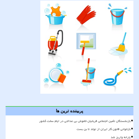
پربیننده ترین ها
بازنشستگان تأمین اجتماعی قربانیان خاموش بی عدالتی در ایام سخت کشور
بازخوانی قانون کار ایران از تولد تا بن بست
یارانه واریز شد