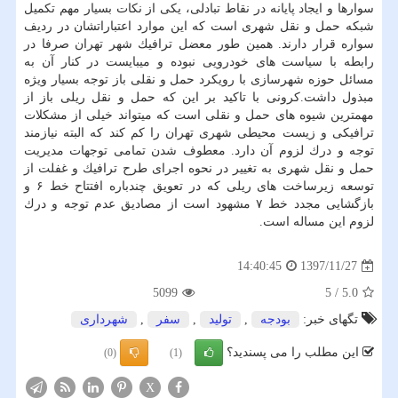
سوارها و ایجاد پایانه در نقاط تبادلی، یكی از نكات بسیار مهم تكمیل
شبكه حمل و نقل شهری است كه این موارد اعتباراتشان در ردیف
سواره قرار دارند. همین طور معضل ترافیك شهر تهران صرفا در
رابطه با سیاست های خودرویی نبوده و میبایست در كنار آن به
مسائل حوزه شهرسازی با رویكرد حمل و نقلی باز توجه بسیار ویژه
مبذول داشت.كرونی با تاكید بر این كه حمل و نقل ریلی باز از
مهمترین شیوه های حمل و نقلی است كه میتواند خیلی از مشكلات
ترافیكی و زیست محیطی شهری تهران را كم كند كه البته نیازمند
توجه و درك لزوم آن دارد. معطوف شدن تمامی توجهات مدیریت
حمل و نقل شهری به تغییر در نحوه اجرای طرح ترافیك و غفلت از
توسعه زیرساخت های ریلی كه در تعویق چندباره افتتاح خط ۶ و
بازگشایی مجدد خط ۷ مشهود است از مصادیق عدم توجه و درك
لزوم این مساله است.
1397/11/27
14:40:45
5099
5
/
5.0
تگهای خبر:
بودجه
,
تولید
,
سفر
,
شهرداری
این مطلب را می پسندید؟
(0)
(1)
X