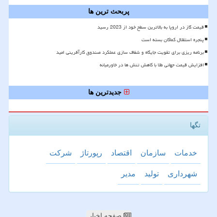
پربحث ترین ها
قیمت گاز در اروپا به بالاترین سطح خود از 2023 رسید
پنجره استقلال کماکان بسته است
برنامه ریزی برای تقویت جایگاه و شفاف سازی عملکرد صندوق کارآفرینی امید
افزایش قیمت جهانی طلا با کاهش تنش ها در خاورمیانه
جدیدترین ها
تگها
خدمات
سازمان
اقتصاد
رپورتاژ
شركت
شهرداری
تولید
مدیر
صفحه اخبار