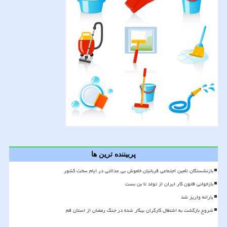
پربیننده ترین ها
بازنشستگان تأمین اجتماعی قربانیان خاموش بی عدالتی در ایام سخت کشور
بازخوانی قانون کار ایران از تولد تا بن بست
یارانه واریز شد
شروع بازگشت به اشتغال کارگران بیکار شده در جنگ رمضان از استان قم