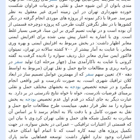
مندی بانوان از این شیوه حمل و نقلی و تجربیات فراوان شكست
خورده شهرداری تهران در این زمینه امری غیر معقول به نظر
میرسد. صرفا با ذكر نمونه از پروژه های موردی انجام گرفته در دیگر
كشورها با در نظر نگرفتن كلیت طرحی كه پروژه دوچرخه قسمتی از
آن بوده است و در نهایت تصیم گیری بر این مبنا، فرضی بسیار غلط
است. وی با اشاره به اعتبار پیش بینی شده برای افزایش ایمنی
معابر اظهار داشت: در بخش مربوط به افزایش ایمنی و بهره وری
معابر، با عنایت به آمار بیشتر از ۷۰۰ كشته سالانه در تهران، نمیتوان
فاكتور ایمن سازی معابر ذیل ردیف سواره را نادیده گرفت.به گفته
كرونی با عنایت به ناكارآمدی مدل (چهار مرحله ای) تولید
سفر
در
برنامه ریزی و مطالعات جامع حمل و نقل تهران (مربوط به اواسط
دهه ۷۰)، تعیین سهم
سفر
كه از مهمترین عوامل تصمیم ساز در ابعاد
كلان ترافیك شهری است، به صورت نادرست و غیر واقعی انجام
میگیرد و در نتیجه تخصیص
بودجه
به بخشهای مختلف حمل و نقلی
برمبنای فرضیات نادرست، خواه نا خواه نتایج نادرستی در بر دارد. به
عبارت دیگر به جای اینكه در قدم اول عدم تخصیص
بودجه
به بخش
سواره را مد نظر قرار دهیم، میبایست طرح مطالعات جامع حمل و
نقل به صورت كامل و با دقت بالا به انجام برسد تا بر اساس آن
مبادرت به تكمیل شبكه های حمل و نقلی تهران كرد.وی با بیان این
كه قسمتی از اعتبارات ترافیكی – عمرانی در بخش سواره، در جهت
تكمیل پروژه های نیمه كاره است كه تا اتمام آنها امكان حذف
اعتبارات وجود ندارد اظهار داشت: توسعه فضاهایی مانند پارك