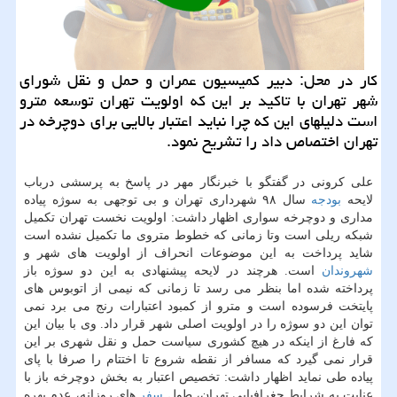
كار در محل: دبیر كمیسیون عمران و حمل و نقل شورای
شهر تهران با تاكید بر این كه اولویت تهران توسعه مترو
است دلیلهای این كه چرا نباید اعتبار بالایی برای دوچرخه در
تهران اختصاص داد را تشریح نمود.
علی كرونی در گفتگو با خبرنگار مهر در پاسخ به پرسشی درباب
لایحه
بودجه
سال ۹۸ شهرداری تهران و بی توجهی به سوژه پیاده
مداری و دوچرخه سواری اظهار داشت: اولویت نخست تهران تكمیل
شبكه ریلی است وتا زمانی كه خطوط متروی ما تكمیل نشده است
شاید پرداخت به این موضوعات انحراف از اولویت های شهر و
شهروندان
است. هرچند در لایحه پیشنهادی به این دو سوژه باز
پرداخته شده اما بنظر می رسد تا زمانی كه نیمی از اتوبوس های
پایتخت فرسوده است و مترو از كمبود اعتبارات رنج می برد نمی
توان این دو سوژه را در اولویت اصلی شهر قرار داد. وی با بیان این
كه فارغ از اینكه در هیچ كشوری سیاست حمل و نقل شهری بر این
قرار نمی گیرد كه مسافر از نقطه شروع تا اختتام را صرفا با پای
پیاده طی نماید اظهار داشت: تخصیص اعتبار به بخش دوچرخه باز با
عنایت به شرایط جغرافیایی تهران، طول
سفر
های روزانه، عدم بهره