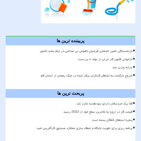
پربیننده ترین ها
بازنشستگان تأمین اجتماعی قربانیان خاموش بی عدالتی در ایام سخت کشور
بازخوانی قانون کار ایران از تولد تا بن بست
یارانه واریز شد
شروع بازگشت به اشتغال کارگران بیکار شده در جنگ رمضان از استان قم
پربحث ترین ها
کالا برگ خردسالان دارای سوءتغذیه شارژ شد
قیمت گاز در اروپا به بالاترین سطح خود از 2023 رسید
پنجره استقلال کماکان بسته است
برنامه ریزی برای تقویت جایگاه و شفاف سازی عملکرد صندوق کارآفرینی امید