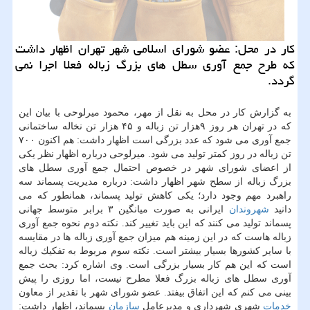
كار در محل: عضو شورای اسلامی شهر تهران اظهار داشت
كه طرح جمع آوری سطل های بزرگ زباله فعلا اجرا نمی
گردد.
به گزارش كار در محل به نقل از مهر، محمود میرلوحی با بیان این
كه در تهران هر روز ۹هزار تن زباله و ۴۵ هزار تن نخاله ساختمانی
جمع آوری می شود كه عدد بزرگی است اظهار داشت: هم اكنون ۷۰۰
تن زباله در روز كمتر تولید می شود. میرلوحی درباره اظهار نظر یكی
از اعضای شورای شهر در خصوص احتمال جمع آوری سطل های
بزرگ زباله از سطح شهر اظهار داشت: درباره مدیریت پسماند سه
راهبرد مهم وجود دارد؛ یكی كاهش تولید پسماند، همانطور كه می
دانید
شهروندان
ایرانی به صورت میانگین ۳ برابر متوسط جهانی
پسماند تولید می كنند كه این باید تغییر كند. نكته دوم نحوه جمع آوری
زباله هاست كه در این زمینه هم میزان جمع آوری زباله ها در مقایسه
با سایر كشورها بسیار بیشتر است. نكته سوم مربوط به تفكیك زباله
است كه این هم كار بسیار بزرگی است. وی اشاره كرد: بحث جمع
آوری سطل های زباله بزرگ فعلا مطرح نیست، اما روزی را پیش
بینی می كنم كه این اتفاق بیفتد. عضو شورای شهر با تقدیر از معاون
خدمات
شهری شهرداری و مدیرعامل
سازمان
پسماند، اظهار داشت: