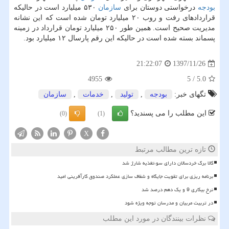
بودجه
درخواستی دوستان برای
سازمان
۵۳۰ میلیارد است در حالیكه
قراردادهای رفت و روب ۲۰ میلیارد تومان شده است كه این نشانه
مدیریت صحیح است. همین طور ۲۵۰ میلیارد تومان قرارداد در زمینه
پسماند بسته شده است در حالیكه این رقم پارسال ۱۲ میلیارد بود.
1397/11/26
21:22:07
4955
5
/
5.0
تگهای خبر:
بودجه
,
تولید
,
خدمات
,
سازمان
این مطلب را می پسندید؟
(0)
(1)
X
تازه ترین مطالب مرتبط
کالا برگ خردسالان دارای سوءتغذیه شارژ شد
برنامه ریزی برای تقویت جایگاه و شفاف سازی عملکرد صندوق کارآفرینی امید
نرخ بیکاری 9 و یک دهم درصد شد
در تربیت مربیان و مدرسان توجه ویژه شود
نظرات بینندگان در مورد این مطلب