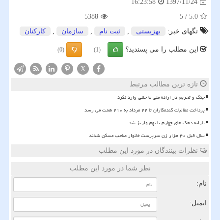
1397/11/24
16:23:58
5388
5
/
5.0
تگهای خبر:
بهزیستی
,
ثبت نام
,
سازمان
,
كاركنان
این مطلب را می پسندید؟
(0)
(1)
X
تازه ترین مطالب مرتبط
جنگ و تحریم در اراده ملی ما خللی وارد نکرد
پرداخت مطالبات گندمکاران تا ۲۲ مرداد به ۲۱۰ همت می رسد
یارانه دهک های چهارم تا نهم واریز شد
سال قبل ۴۰ هزار زن سرپرست خانوار صاحب مسکن شدند
نظرات بینندگان در مورد این مطلب
نظر شما در مورد این مطلب
نام:
ایمیل: