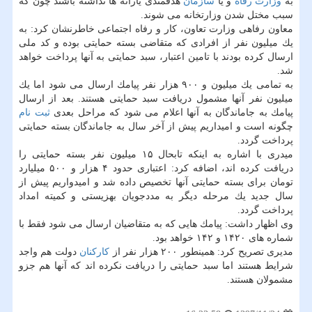
به
وزارت رفاه
و یا
سازمان
هدفمندی یارانه ها نداشته باشند چون كه
سبب مختل شدن وزارتخانه می شوند.
معاون رفاهی وزارت تعاون، كار و رفاه اجتماعی خاطرنشان كرد: به
یك میلیون نفر از افرادی كه متقاضی بسته حمایتی بوده و كد ملی
ارسال كرده بودند با تامین اعتبار، سبد حمایتی به آنها پرداخت خواهد
شد.
به تمامی یك میلیون و ۹۰۰ هزار نفر پیامك ارسال می شود اما یك
میلیون نفر آنها مشمول دریافت سبد حمایتی هستند. بعد از ارسال
پیامك به جاماندگان به آنها اعلام می شود كه مراحل بعدی
ثبت نام
چگونه است و امیداریم پیش از آخر سال به جاماندگان بسته حمایتی
پرداخت گردد.
میدری با اشاره به اینكه تابحال ۱۵ میلیون نفر بسته حمایتی را
دریافت كرده اند، اضافه كرد: اعتباری حدود ۴ هزار و ۵۰۰ میلیارد
تومان برای بسته حمایتی آنها تخصیص داده شد و امیدواریم پیش از
سال جدید یك مرحله دیگر به مددجویان بهزیستی و كمیته امداد
پرداخت گردد.
وی اظهار داشت: پیامك هایی كه به متقاضیان ارسال می شود فقط با
شماره های ۱۴۲۰ و ۱۴۲ خواهد بود.
مدیری تصریح كرد: همینطور ۲۰۰ هزار نفر از
كاركنان
دولت هم واجد
شرایط هستند اما سبد حمایتی را دریافت نكرده اند كه آنها هم جزو
مشمولان هستند.