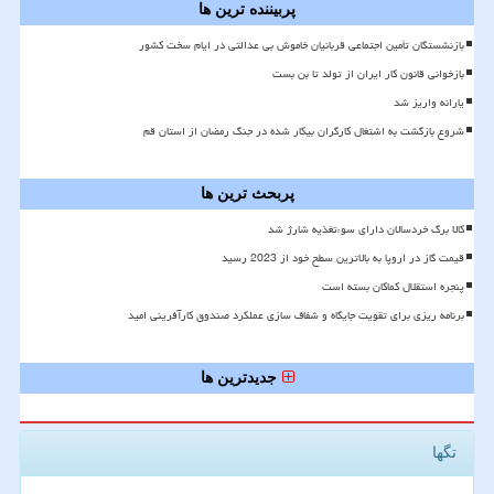
پربیننده ترین ها
بازنشستگان تأمین اجتماعی قربانیان خاموش بی عدالتی در ایام سخت کشور
بازخوانی قانون کار ایران از تولد تا بن بست
یارانه واریز شد
شروع بازگشت به اشتغال کارگران بیکار شده در جنگ رمضان از استان قم
پربحث ترین ها
کالا برگ خردسالان دارای سوءتغذیه شارژ شد
قیمت گاز در اروپا به بالاترین سطح خود از 2023 رسید
پنجره استقلال کماکان بسته است
برنامه ریزی برای تقویت جایگاه و شفاف سازی عملکرد صندوق کارآفرینی امید
جدیدترین ها
تگها