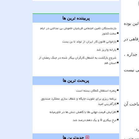
پربیننده ترین ها
ین بوده
بازنشستگان تأمین اجتماعی قربانیان خاموش بی عدالتی در ایام
سخت کشور
فاهی در
بازخوانی قانون کار ایران از تولد تا بن بست
یارانه واریز شد
جداره ،
شروع بازگشت به اشتغال کارگران بیکار شده در جنگ رمضان از
استان قم
فی نیست
پربحث ترین ها
پنجره استقلال کماکان بسته است
برنامه ریزی برای تقویت جایگاه و شفاف سازی عملکرد صندوق
کارآفرینی امید
ساخت آن
افزایش قیمت جهانی طلا با کاهش تنش ها در خاورمیانه
نرخ بیکاری 9 و یک دهم درصد شد
د.
جدیدترین ها
یرونی ،