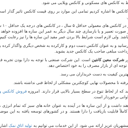
وط به کانکس های مسکونی و کانکس ویلایی می شود.
کانکس ها اشاره کردیم تمامی این موارد بر روی قیمت کانکس تاثیر گذار اس
.
طول عمر کانکس ها با 
ال است و بعد از آن در صورت تعمیر و یا بازسازی چند سال دیگر به عمر این سازه ها افزوده خواهد
اشد. ولی لازم است شرایط بالا بردن عمر مفید این سازه ها را نیز رعایت کنیم.
رسانید و به عنوان کانکس دست دوم و کارکرده به شخص دیگری واگذار کرده و ی
 پرداخت مبلغی صاحب یک کانکس جدید بشوید.
ور
شرکت معین کانتین
است. این شرکت صنعتی با توجه به دارا بودن تجربه فر
توجه ای از بازار مصرف را به خود اختصاص دهد.
بهترین کیفیت به دست خریداران می رسد.
ته تا محصولات نهایی کوچکترین مشکلی از لحاظ فنی نداشته باشند.
ه از لحاظ تنوع در سطح بسیار بالایی قرار دارند. امروزه
فروش کانکس وی
اوانی برخوردار است.
د داشت و از این سازه ها در آینده به عنوان خانه های سبز که تمام انرژی مو
کاملاً قابلیت بازیافت را دارا هستند. و در کشورهای توسعه یافته به این موضو
هریان عزیز ارائه می شود. از این خدمات می توانیم به
تولید اتاق نمک
اشاره