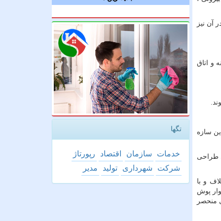
 آن نیز
 و اتاق
ند.
تگها
ین سازه
خدمات
سازمان
اقتصاد
رپورتاژ
ی طراحی
شركت
شهرداری
تولید
مدیر
اف و با
وار پوش
P V ، حفاظ فلزی با طراحی منحصر