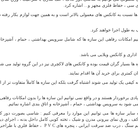
 سی ، حفاظ فلزی مجهز و... اشاره کرد.
ا نسبت به کانکس های معمولی بالاتر است و به همین جهت لوازم بکار رفته در
ه طول اجرا خواهند کرد.
یم امکانات رفاهی این سازه ها که شامل سرویس بهداشتی ، حمام ، آشپزخانه
اداری و کانکس ویلایی می باشد.
زه ها بسیار گران قیمت بوده و کانکس های لاکچری نیز در این گروه تولید می شو
کمتری برای خرید آن ها اقدام نمایند.
 کیفی یک تولید می شوند اشتباه گرفت بلکه این سازه ها کاملاً متفاوت تر از ا
دی برخوردار هستند و در واقع نمی توانیم این سازه ها را بدون امکانات رفاه
ا می شود به سرویس بهداشتی ، حمام ، آشپزخانه و اتاق بندی اشاره نمائیم.
 سایر سازه ها می توانیم این موارد را معرفی کنیم : شاسی بصورت دور کل
ف ، ورق نمای بیرونی مدرن و شیک ، تخته کوبی کامل داخل بدنه ، اجرای دی
های زیبا بر روی تخته کوبی ها ، عایق مصرفی از جنس پشم سنگ ، درب ضد سرقت ایرانی ، پنجره های  C