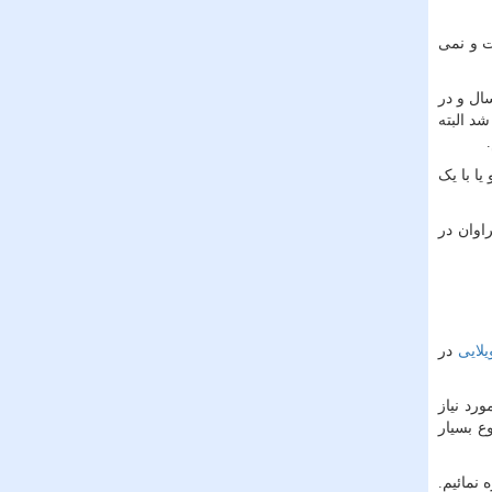
ت و نمی
یکدیگر متفاوت است این طول عمر در کانکس های معمولی حداقل ۵ سال ، در کانکس های درجه یک حداقل ۱۰ سال و در
 شد البته
ا با یک
اوان در
لایی
در
رد نیاز
ع بسیار
 نمائیم.