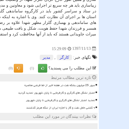
زیباسازی باید هر چه سریع تر اجرایی شود و معاونین و مدیر
در ستاد و سراسر كشور باید در كارگروه ساماندهی گلز
استان ها بر اجرای آن نظارت كنند. وی با اشاره به اینكه
های ساماندهی و بهسازی گلزار مطهر شهدا علاوه بر رضا
همسر و فرزندان شهدا حفظ هویت، شكل و بافت طبیعی مزار ش
میراث جاویدانی هستند كه باید از آنها محافظت كرد و استفاد
1397/11/13
15:29:09
تگهای خبر:
كارگر
,
مدیر
این مطلب را می پسندید؟
(0)
(1)
تازه ترین مطالب مرتبط
عبور 25 میلیون بشکه نفت در هفته اخیر از خط فرضی محاصره
اعتبار تشکل های کارگری و کارفرمایی تا پایان شهریور تمدید گردید
تمدید اعتبار تشکل های کارگری و کارفرمایی تا پایان شهریور
۹ کشتی حامل نفت و گاز با اجازه ایران از تنگه هرمز گذشتند
نظرات بینندگان در مورد این مطلب
ن