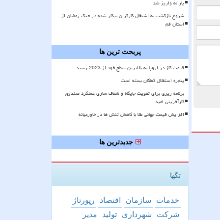
یارانه واریز شد
شروع بازگشت به اشتغال کارگران بیکار شده در جنگ رمضان از
استان قم
پربحث ترین ها
قیمت گاز در اروپا به بالاترین سطح خود از 2023 رسید
پنجره استقلال کماکان بسته است
برنامه ریزی برای تقویت جایگاه و شفاف سازی عملکرد صندوق
کارآفرینی امید
افزایش قیمت جهانی طلا با کاهش تنش ها در خاورمیانه
جدیدترین ها
تگها
خدمات
سازمان
اقتصاد
رپورتاژ
شركت
شهرداری
تولید
مدیر