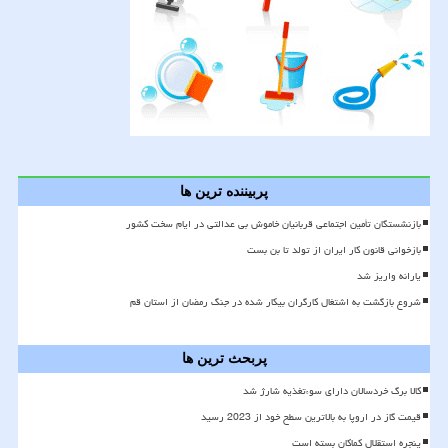
پربیننده ترین ها
بازنشستگان تأمین اجتماعی قربانیان خاموش بی عدالتی در ایام سخت کشور
بازخوانی قانون کار ایران از تولد تا بن بست
یارانه واریز شد
شروع بازگشت به اشتغال کارگران بیکار شده در جنگ رمضان از استان قم
پربحث ترین ها
کالا برگ خردسالان دارای سوءتغذیه شارژ شد
قیمت گاز در اروپا به بالاترین سطح خود از 2023 رسید
پنجره استقلال کماکان بسته است