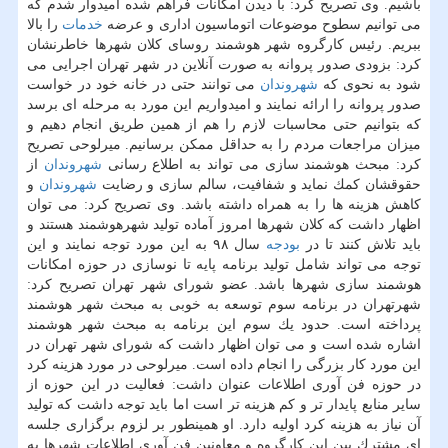
باشیم. وی تصریح كرد: با دیدن امكانات فراهم شده امیدوار شدم كه
می توانیم سطوح موضوعات اتوماسیون اداری و عرضه
خدمات
را بالا
ببریم. رئیس كارگروه شهر هوشمند روسای كلان شهرها خاطرنشان
كرد: بزودی صدور پروانه به صورت آنلاین در شهر تهران اجرایی می
شود به نحوی كه
شهروندان
می توانند حتی در خانه خود در خواست
صدور پروانه را ارائه نمایند و امیدواریم این مورد به مرحله ای برسد
كه بتوانیم حتی محاسبات لازم را هم از همین طریق انجام دهیم و
میزان مراجعات مردم را به حداقل ممكن برسانیم. میرلوحی تصریح
كرد: مبحث هوشمند سازی می تواند به اطلاع رسانی
شهروندان
از
حقوقشان كمك نماید و شفافیت، سالم سازی و رضایت
شهروندان
و
كاهش هزینه ها را به همراه داشته باشد. وی تصریح كرد: می توان
اظهار داشت كه كلان شهرها امروز آماده تولید شهرهوشمند هستند و
باید تلاش كنند تا در
بودجه
سال ۹۸ به این مورد توجه نمایند و این
توجه می تواند شامل تولید برنامه پایه تا نوسازی در حوزه امكانات
هوشمند سازی شهرها باشد. عضو شورای شهر تهران تصریح كرد:
شهرتهران در برنامه سوم توسعه به خوبی به مبحث شهر هوشمند
پرداخته است. حدود یك سوم این برنامه به مبحث شهر هوشمند
اشاره شده است و می توان اظهار داشت كه شورای شهر تهران در
این مورد كار بزرگی را انجام داده است. میرلوحی در مورد هزینه كرد
در حوزه فن آوری اطلاعات عنوان داشت: فعالیت در این حوزه از
سایر منابع پایدار تر و كم هزینه تر است اما باید توجه داشت كه تولید
آن نیاز به هزینه كرد اولیه دارد. او همینطور بر لزوم برگزاری جلسه
ای مشترك بین این كارگروه و معاونین فن آوری اطلاعات شهرها به