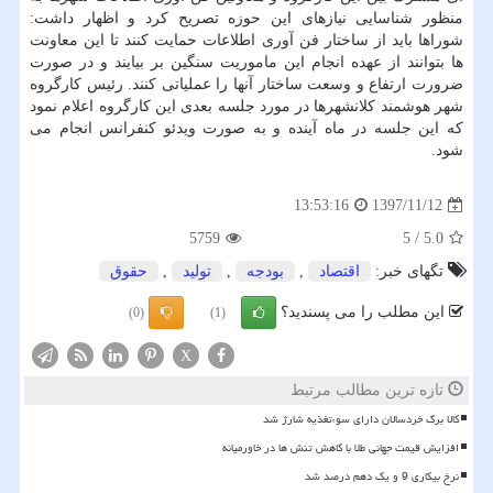
منظور شناسایی نیازهای این حوزه تصریح كرد و اظهار داشت:
شوراها باید از ساختار فن آوری اطلاعات حمایت كنند تا این معاونت
ها بتوانند از عهده انجام این ماموریت سنگین بر بیایند و در صورت
ضرورت ارتفاع و وسعت ساختار آنها را عملیاتی كنند. رئیس كارگروه
شهر هوشمند كلانشهرها در مورد جلسه بعدی این كارگروه اعلام نمود
كه این جلسه در ماه آینده و به صورت ویدئو كنفرانس انجام می
شود.
1397/11/12
13:53:16
5759
5
/
5.0
تگهای خبر:
اقتصاد
,
بودجه
,
تولید
,
حقوق
این مطلب را می پسندید؟
(0)
(1)
X
تازه ترین مطالب مرتبط
کالا برگ خردسالان دارای سوءتغذیه شارژ شد
افزایش قیمت جهانی طلا با کاهش تنش ها در خاورمیانه
نرخ بیکاری 9 و یک دهم درصد شد