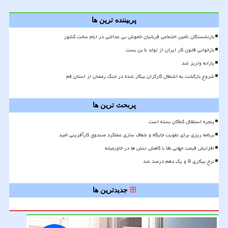
پربیننده ترین ها
بازنشستگان تأمین اجتماعی قربانیان خاموش بی عدالتی در ایام سخت کشور
بازخوانی قانون کار ایران از تولد تا بن بست
یارانه واریز شد
شروع بازگشت به اشتغال کارگران بیکار شده در جنگ رمضان از استان قم
پربحث ترین ها
پنجره استقلال کماکان بسته است
برنامه ریزی برای تقویت جایگاه و شفاف سازی عملکرد صندوق کارآفرینی امید
افزایش قیمت جهانی طلا با کاهش تنش ها در خاورمیانه
نرخ بیکاری 9 و یک دهم درصد شد
جدیدترین ها