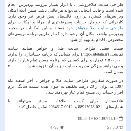
طراحی سایت طلافروشی ، با ابزار بسیار نیرومند وردپرس انجام
شده است و قالب انتخابی می‌تواند هر قالبی باشد. ضمن آنکه امکان
ویرایش‌های گسترده بر روی قالب‌های پیش فرض نیز وجود دارد.
کاربرانی که خواهان جزئیات پیشرفته‌تری از مزایا و امکانات برای
طراحی سایت طلا وجواهر
خود هستند و این امکانات در محیط
وردپرس نباشد، امکان آن وجود دارد که از طریق برنامه نویسی‌های
مخصوص، اقدام به تهیه آن شود.
قیمت فعلی طراحی سایت طلا و جواهر همانند سایت
نمایشی
(http://sitetala.ir)
برای کسانی که برنامه حسابداری را ندارند
۲.۵۰۰.۰۰۰ تومان و برای کسانی که برنامه مسبح تمام عیار را دارند
و می‌خواهند ویژگی مدیریت سایت نیز به آن افزوده شود ۳.۰۰۰.۰۰۰
تومان است
.
در صورت سفارش طراحی سایت طلا و جواهر تا آخر اسفند ماه
1397 می‌توان از 20 درصد تخفیف به عنوان هدیه بیست سالگی نرم
افزار حسابداری مسبح تمام عیار بهره‌مند شد
.
علاقه‌مندان برای کسب اطلاعات بیشتر می‌توانند با
شماره‌های
88913078-021
و
2064617-0912
تماس حاصل کنند
.
1397/11/10
00:53:19
4793
5
/
5.0