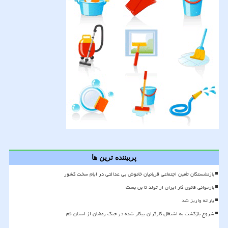
پربیننده ترین ها
بازنشستگان تأمین اجتماعی قربانیان خاموش بی عدالتی در ایام سخت کشور
بازخوانی قانون کار ایران از تولد تا بن بست
یارانه واریز شد
شروع بازگشت به اشتغال کارگران بیکار شده در جنگ رمضان از استان قم