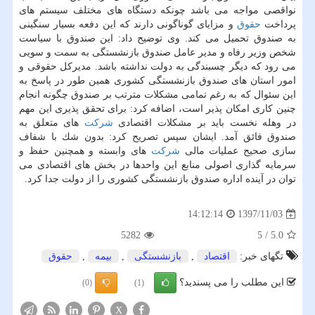
نواقصی مواجه می باشد چونكه دستگاه های مختلف سیستم های
پرداخت
حقوق
و مزایای گوناگونی دارند كه این دفعه بسیار سنگینی
به صندوق تحمیل می كند. وی توضیح داد: این صندوق با سیاست
شخص وزیر رفاه و مدیر عامل صندوق بازنشستگی به سمت و سویی
می رود كه دیگر چسبندگی به دولت نداشته باشد. مدیركل حقوقی و
امور استان های صندوق بازنشستگی كشوری همین طور در پاسخ به
این سئوال كه به رغم تمامی مشكلات مترتب بر صندوق چگونه انجام
چنین كاری امكان پذیر است، اضافه كرد: برای تحقق پذیری این مهم
در وهله نخست باید بر مشكلات اقتصادی
شركت
های متعلق به
صندوق فائق آمد. ایشان سپس تصریح كرد: بدون شك با شفاف
سازی صحیح عملیات مالی
شركت
های وابسته و همچنین حفظ و
سرمایه گذاری اصولی منابع این واحدها در بخش های اقتصادی می
توان در آینده اداره صندوق بازنشستگی كشوری را از دولت جدا كرد.
1397/11/03
14:12:14
5282
5
/
5.0
تگهای خبر:
اقتصاد
,
بازنشستگی
,
بیمه
,
حقوق
این مطلب را می پسندید؟
(0)
(1)
X