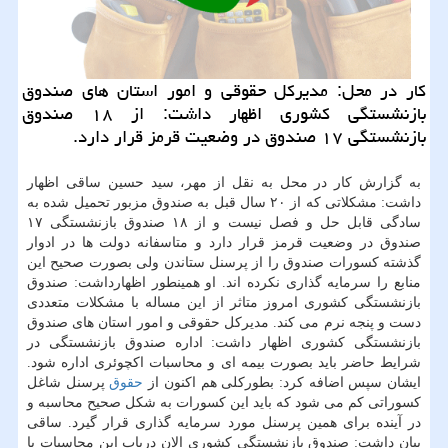
كار در محل: مدیركل حقوقی و امور استان های صندوق
بازنشستگی كشوری اظهار داشت: از ۱۸ صندوق
بازنشستگی ۱۷ صندوق در وضعیت قرمز قرار دارد.
به گزارش كار در محل به نقل از مهر، سید حسین ساقی اظهار
داشت: مشكلاتی كه از ۲۰ سال قبل به صندوق مزبور تحمیل شده به
سادگی قابل حل و فصل نیست و از ۱۸ صندوق بازنشستگی ۱۷
صندوق در وضعیت قرمز قرار دارد و متاسفانه دولت ها در ادوار
گذشته كسورات صندوق را از پرسنل ستاندن ولی بصورت صحیح این
منابع را سرمایه گذاری نكرده اند. او همینطور اظهارداشت: صندوق
بازنشستگی كشوری امروز متاثر از این مساله با مشكلات متعددی
دست و پنجه نرم می كند. مدیركل حقوقی و امور استان های صندوق
بازنشستگی كشوری اظهار داشت: اداره صندوق بازنشستگی در
شرایط حاضر باید بصورت بیمه ای و محاسبات اكچوئری اداره شود.
ایشان سپس اضافه كرد: بطوركلی هم اكنون از
حقوق
پرسنل شاغل
كسوراتی كم می شود كه باید این كسورات به شكل صحیح محاسبه و
در آینده برای همین پرسنل مورد سرمایه گذاری قرار گیرد. ساقی
بیان داشت: صندوق بازنشستگی كشوری الان درباب این محاسبات با