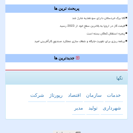
پربحث ترین ها
کالا برگ خردسالان دارای سوءتغذیه شارژ شد
قیمت گاز در اروپا به بالاترین سطح خود از 2023 رسید
پنجره استقلال کماکان بسته است
برنامه ریزی برای تقویت جایگاه و شفاف سازی عملکرد صندوق کارآفرینی امید
جدیدترین ها
تگها
خدمات
سازمان
اقتصاد
رپورتاژ
شركت
شهرداری
تولید
مدیر