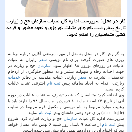
كار در محل: سرپرست اداره كل عتبات سازمان حج و زیارت
تاریخ پیش ثبت نام های عتبات نوروزی و نحوه حضور و قرعه
كشی متقاضیان را اعلام نمود.
به گزارش كار در محل به نقل از مهر، مرتضی آقایی درباره برنامه
ریزی های صورت گرفته برای نام نویسی
سفر
زایران به عتبات
عالیات در روزهای نوروز ۹۸ اظهار نمود:
سازمان
حج و زیارت در
جهت احداث رفاه و سهولت بیشتر و به منظور جلوگیری از ازدحام
علاقمندان تشرف به
سفر
زیارتی عتبات مقدسه در دفاتر
خدمات
زیارتی، اقدام به ایجاد سامانه پیش
ثبت نام
اینترنتی عتبات عالیات
كرده است.
وی اضافه كرد: متقاضیان كه قصد تشرف به عتبات عالیات در دوره
آتی از تاریخ ۲۴ اسفند ماه تا ۸ فروردین ماه سال ۹۸ را دارند باید با
رعایت موارد مربوط به نام نویسی و تكمیل فرم مربوط در سایت
(atabat.haj.ir) برای خود وهمراهانشان پیش
ثبت نام
نمایند.
سرپرست اداره كل عتبات
سازمان
حج و زیارت اشاره كرد: شروع
پیش
ثبت نام
از ساعت ۹ بامداد روز شنبه ۶ بهمن ماه امسال خواهد
بود كه اختتام آن باز دوازدهم بهمن ماه پیش بینی شده است.