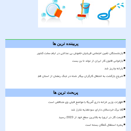
پربیننده ترین ها
بازنشستگان تأمین اجتماعی قربانیان خاموش بی عدالتی در ایام سخت کشور
بازخوانی قانون کار ایران از تولد تا بن بست
یارانه واریز شد
شروع بازگشت به اشتغال کارگران بیکار شده در جنگ رمضان از استان قم
پربحث ترین ها
اظهارات وزیر خزانه داری آمریکا با مواضع قبلی وی متناقض است
کالا برگ خردسالان دارای سوءتغذیه شارژ شد
قیمت گاز در اروپا به بالاترین سطح خود از 2023 رسید
پنجره استقلال کماکان بسته است