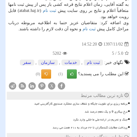
به گفته آقایی، زمان اعلام نتایج قرعه كشی باز پس از پیش ثبت نامها
متعاقباً اعلام و نتایج بر روی سایت پیش
ثبت نام
(atabat.haj.ir) قابل
رویت خواهد بود.
وی اضافه كرد: متقاضیان عزیز حتما به اطلاعیه مربوطه درباب
مراحل كامل پیش
ثبت نام
و نحوه آن دقت لازم را داشته باشند.
1397/11/02
14:52:20
5202
5
/
5.0
تگهای خبر:
ثبت نام
,
خدمات
,
سازمان
,
سفر
این مطلب را می پسندید؟
(0)
(1)
X
تازه ترین مطالب مرتبط
برنامه ریزی برای تقویت جایگاه و شفاف سازی عملکرد صندوق کارآفرینی امید
نرخ بیکاری 9 و یک دهم درصد شد
جنگ و تحریم در اراده ملی ما خللی وارد نکرد
پرداخت مطالبات گندمکاران تا ۲۲ مرداد به ۲۱۰ همت می رسد
نظرات بینندگان در مورد این مطلب