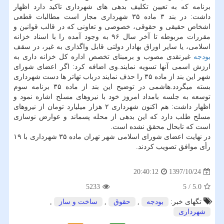
برنامه كه به تعیین تكلیف بدهی های شهرداری تاكید دارد اظهار
داشت: در بند ۳ ماده ۳۵ شهرداری مجاز است مطالبات قطعی
اشخاص حقیقی و حقوقی، خصوصی و تعاونی كه در قالب قوانین و
مقررات مربوطه تا آخر سال ۹۶ به وجود آمده را با اسناد خزانه
اسلامی، یا سایر اوراق بهادار دولتی قابل واگذاری به غیر، در سقف
بودجه
غیرنقدی مصوب و برمبنای تخصص اداره كل خزانه داری به
ارزش اسمی آنها تسویه نمایند.وی اضافه كرد: اگر اعضای شورای
شهر این بند از ماده ۳۵ را حذف نمایند درباب تهاتر ها دست شهرداری
بسته میگردد.هاشمی در توضیح این بند از ماده ۳۵ برنامه سوم
توسعه به جلسه بامداد امروز خود با نیروهای مسلح اشاره نمود و
اظهار داشت: هم اكنون شهرداری ۲ هزار میلیارد تومان از نیروهای
مسلح طلب دارد كه این بدهی از محله پسماند و عوارض نوسازی
است كه تابحال محقق نشده است.
در نهایت اعضای شورای اسلامی شهر تهران ماده ۳۵ شهرداری با ۱۹
رأی موافق تصویب كردند.
1397/10/24
20:40:12
5233
5
/
5.0
تگهای خبر:
بودجه
,
حقوق
,
ساخت و ساز
,
شهرداری