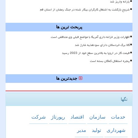
یارانه واریز شد
شروع بازگشت به اشتغال کارگران بیکار شده در جنگ رمضان از استان قم
پربحث ترین ها
اظهارات وزیر خزانه داری آمریکا با مواضع قبلی وی متناقض است
کالا برگ خردسالان دارای سوءتغذیه شارژ شد
قیمت گاز در اروپا به بالاترین سطح خود از 2023 رسید
پنجره استقلال کماکان بسته است
جدیدترین ها
تگها
خدمات
سازمان
اقتصاد
رپورتاژ
شركت
شهرداری
تولید
مدیر