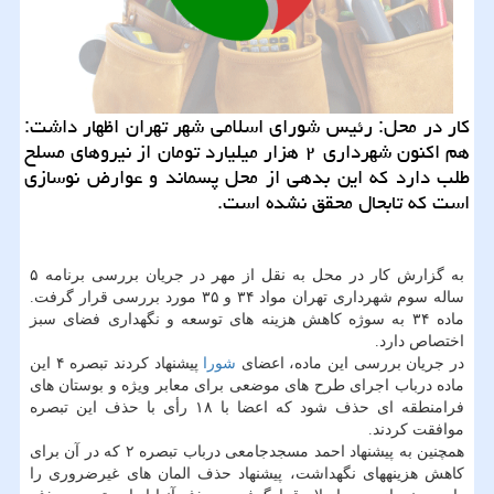
كار در محل: رئیس شورای اسلامی شهر تهران اظهار داشت:
هم اكنون شهرداری ۲ هزار میلیارد تومان از نیروهای مسلح
طلب دارد كه این بدهی از محل پسماند و عوارض نوسازی
است كه تابحال محقق نشده است.
به گزارش كار در محل به نقل از مهر در جریان بررسی برنامه ۵
ساله سوم شهرداری تهران مواد ۳۴ و ۳۵ مورد بررسی قرار گرفت.
ماده ۳۴ به سوژه كاهش هزینه های توسعه و نگهداری فضای سبز
اختصاص دارد.
در جریان بررسی این ماده، اعضای
شورا
پیشنهاد كردند تبصره ۴ این
ماده درباب اجرای طرح های موضعی برای معابر ویژه و بوستان های
فرامنطقه ای حذف شود كه اعضا با ۱۸ رأی با حذف این تبصره
موافقت كردند.
همچنین به پیشنهاد احمد مسجدجامعی درباب تبصره ۲ كه در آن برای
كاهش هزینههای نگهداشت، پیشنهاد حذف المان های غیرضروری را