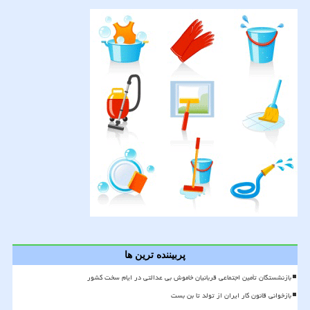
پربیننده ترین ها
بازنشستگان تأمین اجتماعی قربانیان خاموش بی عدالتی در ایام سخت کشور
بازخوانی قانون کار ایران از تولد تا بن بست