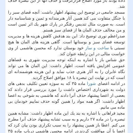
داده بودند باز مورد اصلاح قرارگرفت و حذف آنها از این تبصره حذف
شد.
مسجد جامعی در توضیح این پیشنهاد اظهار داشت: آنچه فضای سبز را
با جنگل متفاوت می كند همین آثار هنرمندانه و ثمین و شناسنامه دار
است. به صورت مثال تندیس رفتگر در پارك شهر یك اثر ثمین است
و من مخالف حذف المان ها از فضای سبز هستم.
صدراعظم نوری توضیح داد: این بند هدفش كاهش هزینه ها و مدیریت
توسعه فضای سبز و بوستانها است. گاهی هزینه های المان ها هیچ
نسبتی با
ساخت و ساز
خود بوستان ندارد كه محسن هاشمی از وی
خواست مثالی در این رابطه عنوان كند.
حق شناس باز با اشاره به اینكه توجه مدیریت شهری به فضاهای
عمومی افزایش یافته است، اظهار داشت: این المان ها می تواند
نگاه عابران را به آثار هنری جذب نماید و این هزینه هوشمندانه ای
است كه در نهایت این تبصره با ۱۸ موافق اصلاح گردید.
در ادامه اعضای
شورا
ماده ۳۵ كه به سوژه تعیین تكلیف بدهی های
دولت به شهرداری اختصاص داشت را مورد بررسی قرار دادند كه
بعضی از اعضا پیشنهاد حذف آنرا دادند كه هاشمی به شوخی به اعضا
اظهار داشت: اگر همه مواد را همین گونه حذف نماییم خودمان بی
ماده می مانیم.
مجید فراهانی با اشاره به بند یك این ماده اظهار داشت: مشابه همین
تبصره را در ماده ۲۷ داریم و به سبب تشابه پیشنهاد حذف آنرا مطرح
می كنم. اعطا باز همین پیشنهاد را به سبب تكراری بودن بیان كرد كه
اعضا با آن موافقت كردند.در ادامه محسن هاشمی درباب ماده ۳۵