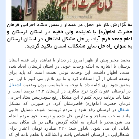
به گزارش كار در محل در دیدار رییس ستاد اجرایی فرمان
حضرت امام(ره) با نماینده ولی فقیه در استان لرستان و
امام جمعه خرم آباد، بر حل مشكل اشتغال در استان لرستان
به عنوان راه حل سایر مشكلات استان تاكید گردید.
محمد مخبر پیش از ظهر امروز در دیدار با نماینده ولی فقیه استان
لرستان با اشاره به اینكه وحدت خوبی در استان لرستان ایجاد شده
است، اظهار داشت: این وحدت نوعی نعمت است كه باید برای
توسعه استان از آن استفاده كرد و ما نیز تلاش می كنیم تا این امر
محقق شود. وی ادامه داد: با توحه به نامناسب بودن وضعیت
اشتغال
در لرستان عنوان كرد: نرخ بیكاری در لرستان ۱۳.۳ درصد است و
حتما باید برنامه ریزی كنیم تا این مشكل رفع شود.رییس ستاد اجرایی
فرمان حضرت امام(ره) خاطرنشان كرد: در صورتی كه مشكل
اشتغال
در لرستان رفع شود و مردم ثروتمند شوند، مسایل جانبی
مانند ساخت مساجد و مدارس حل شده و توسط خودِ مردم انجام
می شود.مخبر با اشاره به اینكه گردش مالی در یك مكان سبب
آبادانی آن می شود، یادآور شد: ۴۲۰ میلیارد تومان اعتبار برای
اشتعالزایی در لرستان اختصاص یافته و انشاالله با تفاهم نامه ای كه