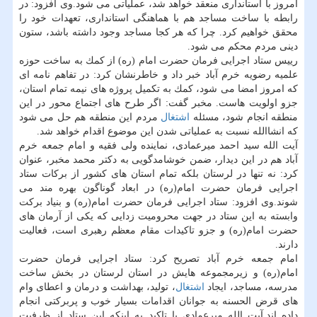
امروز با استانداری منعقد خواهد شد، عملیاتی می شود.وی افزود: در
رابطه با ساخت مساجد هم با هماهنگی استانداری، تعهدات خود را
محقق خواهیم كرد. چرا كه هر كجا مساجد وجود داشته باشد، ستون
دینی مردم محكم می شود.
رییس ستاد اجرایی فرمان حضرت امام (ره) از كمك به ساخت حوزه
علمیه رضویه خرم آباد خبر داد و خاطرنشان كرد: در تفاهم نامه ای
كه امروز امضا می شود، كمك به تكمیل پروژه های نیمه تمام استان،
جزو اولویت هاست. مخبر گفت: اگر طرح های اجتماع محور در این
منطقه انجام شود، مسئله
اشتغال
مردم این منطقه هم حل می شود
كه انشاالله نسبت به عملیاتی شدن این موضوع اقدام خواهد شد.
آیت الله سید احمد میرعمادی، نماینده ولی فقیه و امام جمعه خرم
آباد هم در این دیدار، ضمن خوشامدگویی به دكتر محمد مخبر، عنوان
كرد: نه تنها در لرستان بلكه تمام استان های كشور از بركات ستاد
اجرایی فرمان حضرت امام(ره) در ابعاد گوناگون بهره مند می
شوند.وی افزود: ستاد اجرایی فرمان حضرت امام(ره) و بنیاد بركت
وابسته به این ستاد در جهت محرومیت زدایی كه یكی از آرمان های
حضرت امام(ره) و جزو تاكیدات مقام معظم رهبری است، فعالیت
دارند.
امام جمعه خرم آباد تصریح كرد: ستاد اجرایی فرمان حضرت
امام(ره) و زیرمجموعه هایش در استان لرستان در بخش ساخت
مدرسه، مساجد، ایجاد
اشتغال
، تولید، بهداشت و درمان و اعطای وام
های قرض الحسنه به جوانان اقدامات بسیار خوب و پربركتی انجام
داده اند.آیت الله میرعمادی با تاكید به اینكه این ستاد از ظرفیت