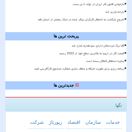
بازخوانی قانون کار ایران از تولد تا بن بست
یارانه واریز شد
شروع بازگشت به اشتغال کارگران بیکار شده در جنگ رمضان از استان قم
پربحث ترین ها
کالا برگ خردسالان دارای سوءتغذیه شارژ شد
قیمت گاز در اروپا به بالاترین سطح خود از 2023 رسید
پنجره استقلال کماکان بسته است
برنامه ریزی برای تقویت جایگاه و شفاف سازی عملکرد صندوق کارآفرینی امید
جدیدترین ها
تگها
خدمات
سازمان
اقتصاد
رپورتاژ
شركت