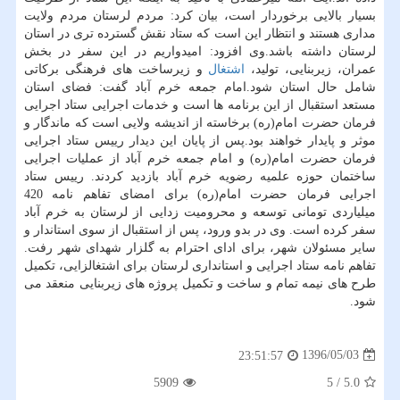
بسیار بالایی برخوردار است، بیان كرد: مردم لرستان مردم ولایت
مداری هستند و انتظار این است كه ستاد نقش گسترده تری در استان
لرستان داشته باشد.وی افزود: امیدواریم در این سفر در بخش
عمران، زیربنایی، تولید،
اشتغال
و زیرساخت های فرهنگی بركاتی
شامل حال استان شود.امام جمعه خرم آباد گفت: فضای استان
مستعد استقبال از این برنامه ها است و خدمات اجرایی ستاد اجرایی
فرمان حضرت امام(ره) برخاسته از اندیشه ولایی است كه ماندگار و
موثر و پایدار خواهند بود.پس از پایان این دیدار رییس ستاد اجرایی
فرمان حضرت امام(ره) و امام جمعه خرم آباد از عملیات اجرایی
ساختمان حوزه علمیه رضویه خرم آباد بازدید كردند. رییس ستاد
اجرایی فرمان حضرت امام(ره) برای امضای تفاهم نامه 420
میلیاردی تومانی توسعه و محرومیت زدایی از لرستان به خرم آباد
سفر كرده است. وی در بدو ورود، پس از استقبال از سوی استاندار و
سایر مسئولان شهر، برای ادای احترام به گلزار شهدای شهر رفت.
تفاهم نامه ستاد اجرایی و استانداری لرستان برای اشتغالزایی، تكمیل
طرح های نیمه تمام و ساخت و تكمیل پروژه های زیربنایی منعقد می
شود.
1396/05/03
23:51:57
5909
5
/
5.0