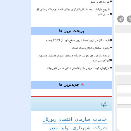
یارانه واریز شد
شروع بازگشت به اشتغال کارگران بیکار شده در جنگ رمضان از
استان قم
پربحث ترین ها
قیمت گاز در اروپا به بالاترین سطح خود از 2023 رسید
پنجره استقلال کماکان بسته است
برنامه ریزی برای تقویت جایگاه و شفاف سازی عملکرد صندوق
کارآفرینی امید
افزایش قیمت جهانی طلا با کاهش تنش ها در خاورمیانه
جدیدترین ها
تگها
خدمات
سازمان
اقتصاد
رپورتاژ
شركت
شهرداری
تولید
مدیر