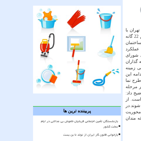
رای شهر تهران با
اشاره به اینكه شورای شهر در نظر دارد تا نقش ناظرین شورای شهر و همین طور متخصصان سیما و منظر را در كمیته های نمای مناطق 22 گانه
ساختمان
 عملكرد
طرح های شهری شورای
 گذاران
ی زمینه
بی همایش را تسهیل كند.در ادامه این
 طرح نما
ر مرحله
ما توضیح داد:
است. از
شوند.در
پربیننده ترین ها
ا محوریت
ه مندان
بازنشستگان تأمین اجتماعی قربانیان خاموش بی عدالتی در ایام
سخت کشور
بازخوانی قانون کار ایران از تولد تا بن بست