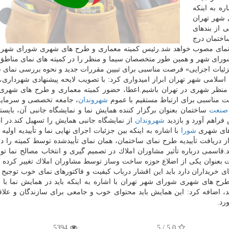
ه به اینكه
ی شهر تهران
 از بندهای
ساختمان درج
شود و صدور اختتام كار ساختمانی منوط به اجرای دقیق نمای مصوب خواهد شد.‫رئیس كمیته معماری و طرح های شهری شو
جزئیات اجرایی» فرصت مناسبی برای تبیین مقررات جدید و نحوه بررسی نمای 
لامی شهر تهران ابراز امیدواری كرد: با تصویب لایحه پیشنهادی شهرداری،
كمیته های نما بهبود یافته و شاهد ارتقای وضعیت سیما و منظر شهری در تهران باشیم.‫اعطا، حضور كمیته معماری و 
ت مناسبی برای ارتباط مستقیم با عموم
شهروندان
، جامعه تخصصی و سرمایه
صنعت
ساختمان بعنوان برگزار كننده همایش نما و نمایشگاه جانبی آن، بایست
فراهم آورد و بازدید
شهروندان
از نمایشگاه جان‫
های شهری
شورا
با اشاره به اینكه بین جزئیات اجرای نهایی نما و تأییدیه اولیه
 دریافت تأییدیه طرح نمای ساختمان، همان نمای تأییدشده توسط كمیته را د
اجرا پیاده نمی كنند و گاهی تغییراتی در آن اعمال می كنند.‫قاسمی درباره تأثیر مشاوران املاك در تصمیم گیری و انتخاب مصالح ن
خت بعنوان یكی از اضلاع حوزه ساخت وساز توسط مشاوران املاك تغییر كرده 
مای خریداران دارد باید این اقشار درباب كیفیت و فاكتورهای نمای خوب توجیح 
عماری و طرح های شهری شورای شهر تهران با اشاره به اینكه باید در همایش نما ب
د، اضافه كرد: این همایش باید محتوای خوب و جامعی برای سازندگان و علاق
رد.
5394
5
/
5.0