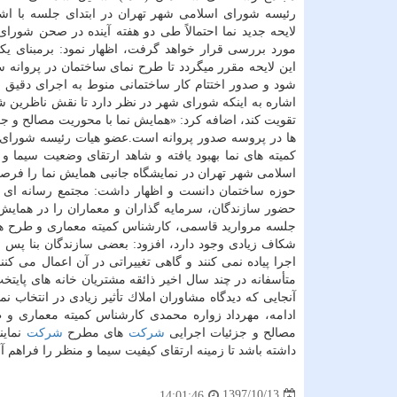
رئیسه شورای اسلامی شهر تهران در ابتدای جلسه با اشار
لایحه جدید نما احتمالاً طی دو هفته آینده در صحن شورا
مورد بررسی قرار خواهد گرفت، اظهار نمود: برمبنای یكی
این لایحه مقرر میگردد تا طرح نمای ساختمان در پروانه 
تقویت كند، اضافه كرد: «همایش نما با محوریت مصالح و 
ها در پروسه صدور پروانه است.عضو هیات رئیسه شورای اس
اسلامی شهر تهران در نمایشگاه جانبی همایش نما را فرص
حوزه ساختمان دانست و اظهار داشت: مجتمع رسانه ای
حضور سازندگان، سرمایه گذاران و معماران را در همایش 
جلسه مروارید قاسمی، كارشناس كمیته معماری و طرح 
شكاف زیادی وجود دارد، افزود: بعضی سازندگان بنا پس از
متأسفانه در چند سال اخیر ذائقه مشتریان خانه های پایت
آنجایی كه دیدگاه مشاوران املاك تأثیر زیادی در انتخاب ن
ادامه، مهرداد ‫زواره محمدی كارشناس كمیته م
مصالح و جزئیات اجرایی
شركت
های مطرح
شركت
نماین
داشته باشد تا زمینه ارتقای كیفیت سیما و منظر را فراهم آو
1397/10/13
14:01:46