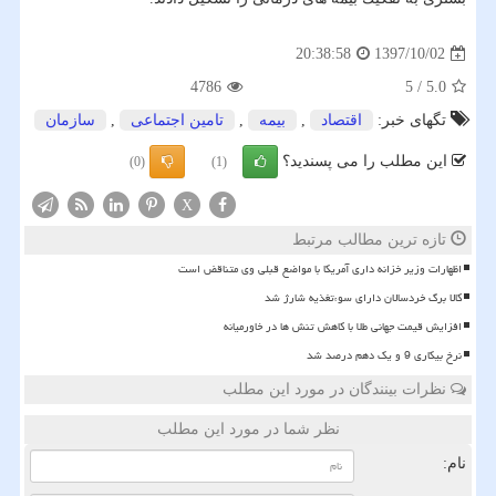
1397/10/02
20:38:58
4786
5
/
5.0
تگهای خبر:
اقتصاد
,
بیمه
,
تامین اجتماعی
,
سازمان
این مطلب را می پسندید؟
(0)
(1)
X
تازه ترین مطالب مرتبط
اظهارات وزیر خزانه داری آمریکا با مواضع قبلی وی متناقض است
کالا برگ خردسالان دارای سوءتغذیه شارژ شد
افزایش قیمت جهانی طلا با کاهش تنش ها در خاورمیانه
نرخ بیکاری 9 و یک دهم درصد شد
نظرات بینندگان در مورد این مطلب
نظر شما در مورد این مطلب
نام: