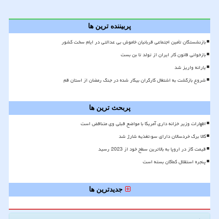
پربیننده ترین ها
بازنشستگان تأمین اجتماعی قربانیان خاموش بی عدالتی در ایام سخت کشور
بازخوانی قانون کار ایران از تولد تا بن بست
یارانه واریز شد
شروع بازگشت به اشتغال کارگران بیکار شده در جنگ رمضان از استان قم
پربحث ترین ها
اظهارات وزیر خزانه داری آمریکا با مواضع قبلی وی متناقض است
کالا برگ خردسالان دارای سوءتغذیه شارژ شد
قیمت گاز در اروپا به بالاترین سطح خود از 2023 رسید
پنجره استقلال کماکان بسته است
جدیدترین ها