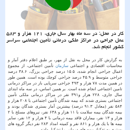
كار در محل: در سه ماه بهار سال جاری، ۱۲۱ هزار و ۵۸۳
عمل جراحی در مراكز ملكی درمانی تأمین اجتماعی سراسر
كشور انجام شد.
به گزارش كار در محل به نقل از مهر، بر طبق اعلام دفتر آمار و
محاسبات اقتصادی و اجتماعی
سازمان
تأمین اجتماعی، از مجموع
اعمال جراحی انجام شده، ۱۵.۵ درصد جراحی بزرگ، ۳۸.۶ درصد
جراحی متوسط و ۴۵.۹ درصد جراحی كوچك بوده است. همین طور
در همین مدت ۷۸ هزار و ۴۹۳ جراحی سرپایی باز در مراكز درمانی
تامین اجتماعی انجام شده است. بر همین اساس، در سه ماه ابتدای
سال جاری، ۲۲۸ هزار و۳۹۱ نفر در مراكز درمانی ملكی تأمین
اجتماعی بستری شدند كه بیمه شدگان تأمین اجتماعی با ۲۰۸ هزار و
۵۸۴ نفر (معادل ۹۱.۳ درصد) بیشترین آمار بستری شدگان بودند و
بیمه شدگان بیمه سلامت با ۱۱ هزار و ۶۳۸ نفر، نیروهای مسلح با ۲
هزار و ۱۳ نفر، بیماران فاقد بیمه درمانی با ۴ هزار و ۱۲ نفر، سایر
بیمه ها با یك هزار و ۸۶۱ نفر و كمیته امداد ۲۸۳ نفر دیگر گروه های
بستری به تفكیك بیمه های درمانی را تشكیل دادند.