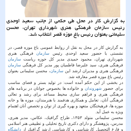
به گزارش كار در محل طی حكمی از جانب سعید اوحدی
رئیس سازمان فرهنگی هنری شهرداری تهران، محسن
سلیمانی بعنوان رئیس باغ موزه قصر انتخاب شد.
به گزارش كار در محل به نقل از روابط عمومی باغ موزه قصر، در
نشستی با حضور سعید اوحدی رئیس
سازمان
فرهنگی هنری
شهرداری تهران، محمود حمیدی مدیر كل حوزه ریاست
سازمان
فرهنگی هنری، سید علیرضا فاطمیان پور مدیر كل فرهنگی
سازمان
فرهنگی هنری و مدیران ارشد این
سازمان
، محسن سلیمانی بعنوان
رئیس باغ موزه قصر معارفه شد.
در بخشی از این حكم آمده است: در تولید بستر و فضای مناسب
برای حضور
شهروندان
و خانواده ها بخصوص جوانان در برنامه های
فرهنگی هنری و فراهم سازی محیط مساعد برای رشد و تعالی
فرهنگی آنان، تعامل و همكاری هدفمند با هنرمندان، موزه ها و خانه
موزه ها، فرهیختگان متعهد و بهره گیری از توان و تخصص آنان اهتمام
ویژه به عمل آید.
محسن سلیمانی متولد ۱۳۵۳، طراح گرافیك، عكاس، مدیر هنری،
مدرس، پژوهشگر و دارای دكتری تاریخ تحلیلی و تطبیقی هنر اسلامی
و فارغ التحصیل كارشناسی و كارشناسی ارشد گرافیك از
دانشگاه