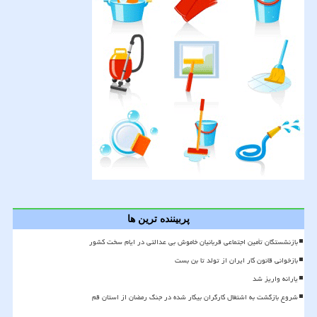
پربیننده ترین ها
بازنشستگان تأمین اجتماعی قربانیان خاموش بی عدالتی در ایام سخت کشور
بازخوانی قانون کار ایران از تولد تا بن بست
یارانه واریز شد
شروع بازگشت به اشتغال کارگران بیکار شده در جنگ رمضان از استان قم