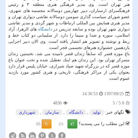
هنر تهران است. وی مدیر فرهنگی هنری منطقه ۳ و رئیس
فرهنگسرای ارسباران، دبیر چهارمین دوسالانه مجسمه های شهری،
عضو شورای سیاست گذاری سومین دوسالانه نقاشی دیواری تهران و
مدیر هنری همایش بین المللی ارتباطات و شهر گردی و مدیر نقاشی
دیواری شهر تهران بوده و سابقه تدریس در
دانشگاه
های الزهرا، آزاد
اسلامی، سوره و صدا و سیما را دارد. از سلیمانی دو كتاب خط و
ربط و نوشته و تصویر هم انتشار یافته است. وی الان دبیر اجرایی
یازدهمین جشنواره هنرهای تجسمی فجر است.
باغ موزه قصر كه سابقاً زندان قصر نامیده می شد، نخستین زندان
متمركز تهران بود. این زندان هم اینك تعطیل شده و تحت عنوان باغ
موزه قصر كه در بزرگراه شهید صیاد شیرازی، خیابان پلیس قرار دارد
بعنوان یكی از مراكز فرهنگی، تاریخی و هنری كشور مورد بازدید
عموم است.
1397/09/25
14:30:53
4830
5
/
5.0
تگهای خبر:
تولید
,
دانشگاه
,
سازمان
,
شهرداری
این مطلب را می پسندید؟
(0)
(1)
X