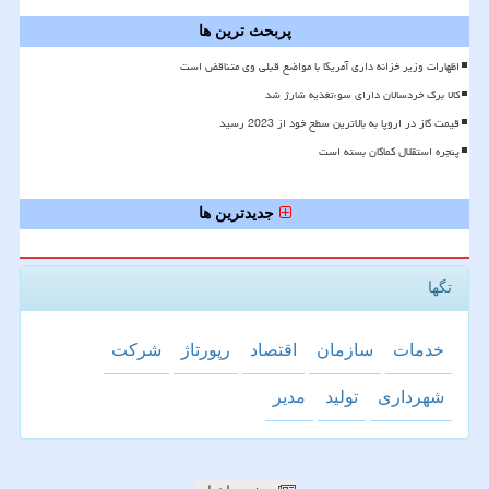
پربحث ترین ها
اظهارات وزیر خزانه داری آمریکا با مواضع قبلی وی متناقض است
کالا برگ خردسالان دارای سوءتغذیه شارژ شد
قیمت گاز در اروپا به بالاترین سطح خود از 2023 رسید
پنجره استقلال کماکان بسته است
جدیدترین ها
تگها
خدمات
سازمان
اقتصاد
رپورتاژ
شركت
شهرداری
تولید
مدیر