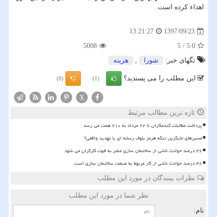
اهداء كرده است.
1397/09/23
13:21:27
5008
5
/
5.0
تگهای خبر:
شورا
,
هزینه
این مطلب را می پسندید؟
(0)
(1)
X
تازه ترین مطالب مرتبط
پرداخت مطالبات گندمکاران تا ۲۲ مرداد به ۲۱۰ همت می رسد
مسیرهای جایگزین تنگه هرمز بلوف رسانه ای یا تهدید واقعی؟
۴۶ درصد حوادث ناشی از ساختمان سازی منجر به فوت کارگران می شود
۳۸ درصد حوادث ناشی از کار مربوط به صنعت ساختمان سازی است
نظرات بینندگان در مورد این مطلب
نظر شما در مورد این مطلب
نام: