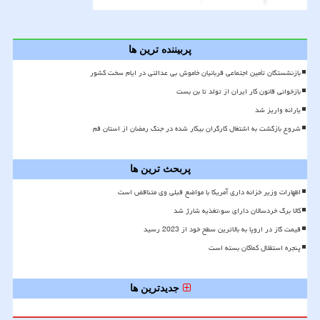
پربیننده ترین ها
بازنشستگان تأمین اجتماعی قربانیان خاموش بی عدالتی در ایام سخت کشور
بازخوانی قانون کار ایران از تولد تا بن بست
یارانه واریز شد
شروع بازگشت به اشتغال کارگران بیکار شده در جنگ رمضان از استان قم
پربحث ترین ها
اظهارات وزیر خزانه داری آمریکا با مواضع قبلی وی متناقض است
کالا برگ خردسالان دارای سوءتغذیه شارژ شد
قیمت گاز در اروپا به بالاترین سطح خود از 2023 رسید
پنجره استقلال کماکان بسته است
جدیدترین ها