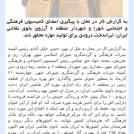
به گزارش كار در محل با پیگیری اعضای كمیسیون فرهنگی
و اجتماعی شورا و شهردار منطقه ۶ آرزوی بانوی نقاشی
ایران، ایراندخت درودی برای تولید موزه محقق شد.
به گزارش كار در محل به نقل از مهر، حسن خلیل آبادی رئیس كمیته
میراث فرهنگی و گردشگری شورای اسلامی شهر تهران، ری و
تجریش، محمد جواد حق شناس رئیس كمیسیون اجتماعی و فرهنگی
شورای شهر، دهداری پور شهردار منطقه ۶ و محمد رضا درودی دبیر
كمیته میراث فرهنگی و گردشگری شورای شهر، چهارشنبه ۲۱
آذرماه به منظور تحویل مجوز واگذاری حق بهره برداری از قطعه
زمین در منطقه ۶ برای راه اندازی موزه آثار نقاشی ایران دخت
درودی بانوی نقاشی ایران، در منزل او حضور بهم رساندند. ایراندخت
درودی ۱۰ سال پیش خانه و زندگی خویش را در فرانسه فروخت تا
دارایی اش را برای تامین هزینه موزه صرف كند. او قبل از این عنوان
كرده بود، فقط یك آرزو دارم و آن هم اینكه تا افتتاح این موزه زنده
باشم، نه برای این كه یك مركز فرهنگی خواهد بود، بلكه برای تبادل
فرهنگی كه هنرمندان كشور بتوانند به كشورهای دیگر بروند و
هنرمندان سایر كشورها به ایران بیایند. بانوی نقاشی ایران هم اكنون
تعداد ۱۹۵ عدد از بهترین آثار خویش را به ملت ایران در این موزه