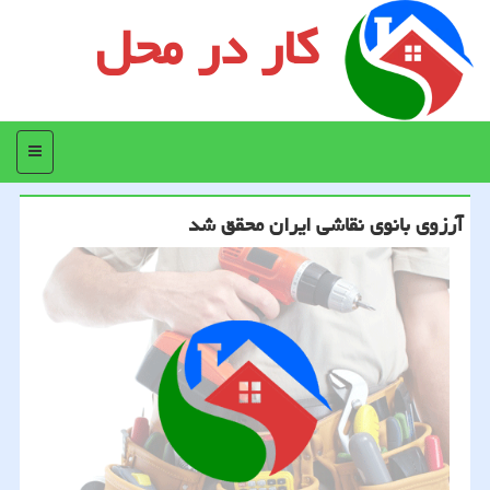
کار در محل
منو
آرزوی بانوی نقاشی ایران محقق شد