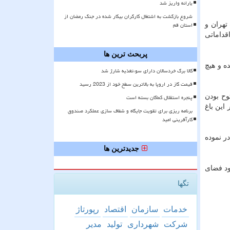
یارانه واریز شد
شروع بازگشت به اشتغال کارگران بیکار شده در جنگ رمضان از
استان قم
تهران و
قداماتی
پربحث ترین ها
ه و هیچ
کالا برگ خردسالان دارای سوءتغذیه شارژ شد
قیمت گاز در اروپا به بالاترین سطح خود از 2023 رسید
وح بودن
پنجره استقلال کماکان بسته است
 این باغ
برنامه ریزی برای تقویت جایگاه و شفاف سازی عملکرد صندوق
کارآفرینی امید
۳ درصد سطح اشغال را صادر نموده
جدیدترین ها
ل گردیده و با وجود كمبود فضای
تگها
خدمات
سازمان
اقتصاد
رپورتاژ
شركت
شهرداری
تولید
مدیر