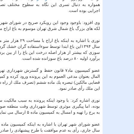
همواره به دنبال تسری این نگاه به سطوح مختلف تصم
اجرایی بوده است.
وی افزود: باوجود وجود این رویكرد صریح در شورای شهر 
لكه های بزرگ باغ شمال شرق تهران موسوم به باغ اراج م
سال ۱۳۹۴این باغ ابتدا توسط سوءاستفاده گران خش
سوزی كه بیشتر از هزار اصله درخت این باغ را از بین بر
برآورد اولیه ۸۰ درصد باغ سوزانده شده است.
عضو كمیسیون ماد۷ قانون حفظ و گسترش شهرداری تهران افزود: به سبب این آتش سوزی دادستان انقلاب تهران و شورای حفظ
این ملك رأی صادر نمود.
نوری اشاره كرد: با وجود اینكه پرونده به سبب مالكیت س
بوده، اما پیگیری موثری توسط شهرداری وقت منطقه صور
به برج را تهیه و امسال به كمیسیون ماده ۵ ارسال می نماید.
عضو شورای شهر تهران با اشاره به اینكه كمیسیون ماده ۵ باز با عنایت به عدم تدوین ضوابط
سال جاری، رأی به عدم موافقت با طرح پیشنهادی را صادر م