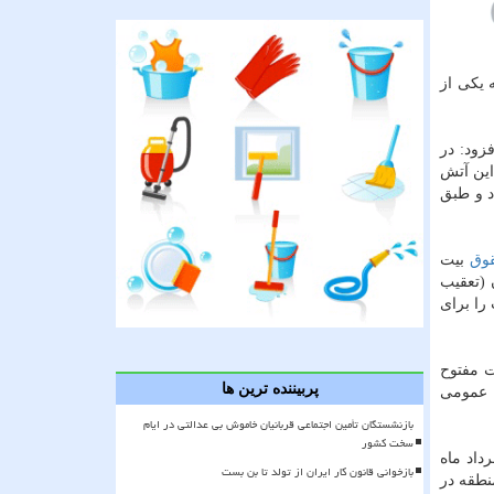
 یكی از
ستان عمومی می باشد، افزود: در
این آتش
د و طبق
وق
بیت
كمیسیون ماده هفت قانون حفظ و گسترش فضای سبز ضمن اعمال ماده ۴ قانون (تعقیب
ت احیای باغ، غرس ۵ هزار اصله درخت را برای
ت مفتوح
پربیننده ترین ها
ن عمومی
بازنشستگان تأمین اجتماعی قربانیان خاموش بی عدالتی در ایام
سخت کشور
ات در جلسه ۵۷۹ مرداد ماه
بازخوانی قانون کار ایران از تولد تا بن بست
نطقه در