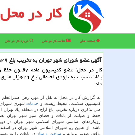
کار در محل
صفحه اصلی
مطالب كار در محل
درباره كار در محل
آگهی عضو شورای شهر تهران به تخریب باغ ۲۹هزار متری اراج
كار در محل: عضو كمیسیون ما
باغات نسبت به نابودی احتمالی
داد.
به گزارش كار در محل به نقل از مهر، زهرا صدراعظم 
كمیسیون سلامت، محیط زیست و
خدمات
شهری شورای ش
طی تذكری درباره تخریب باغ اراج در منطقه یك تهران ا
حفظ و صیانت از باغات و فضای سبز شهر تهران بعنو
رویكردهای اساسی شورای اسلامی شهر تهران در دور
توقف صدور پروانه و
ساخت و ساز
در باغات را به تصوی