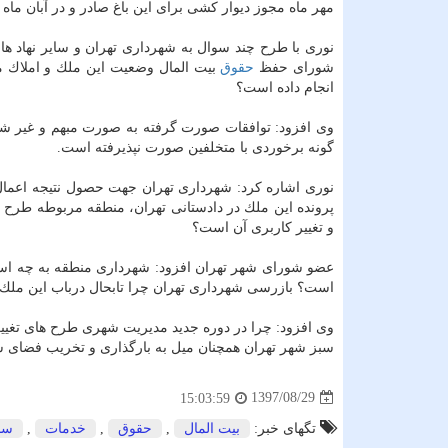
مهر ماه مجوز دیوار كشی برای این باغ صادر و در آبان ماه باز مجوز گودبرداری
نوری با طرح چند سوال به شهرداری تهران و سایر نهاد ها
شورای حفظ
حقوق
بیت المال وضعیت این ملك و املاك م
انجام داده است؟
وی افزود: توافقات صورت گرفته به صورت مبهم و غیر شف
گونه برخوردی با متخلفین صورت نپذیرفته است.
نوری اشاره كرد: شهرداری تهران جهت حصول نتیجه اعمال 
پرونده این ملك در دادستانی تهران، منطقه مربوطه طرح توجیهی صدور پ
و تغییر كاربری آن است؟
است؟ بازرسی شهرداری تهران چرا تابحال درباب این ملك گ
سبز شهر تهران همچنان میل به بارگذاری و تخریب فضای سبز در كمی
1397/08/29
15:03:59
تگهای خبر:
بیت المال
,
حقوق
,
خدمات
,
سا