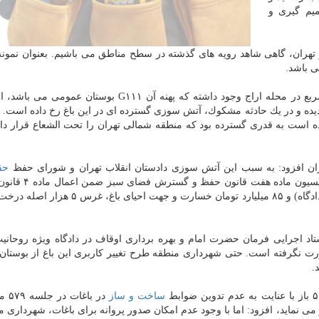
یم گیری و
تهران، گاهی شاهد رویه های گذشته در سطح مناطق می باشیم. بعنوان نمونه
ی باشد.
نوری با اشاره به اینكه باغ اراج با مساحت ۲۹ هزار متر مربع در محله اراج وجود داشته كه پهنه آن G۱۱۱ بو
ك گردیده و در یك حادثه مشكوك، آتش سوزی گسترده ای در این باغ رخ داده است. 
ده است به قدری گسترده بود كه منطقه شمالی تهران را تحت الشعاع قرار دا
حق
المال بعنوان مدعی العموم به این پرونده ورود كرده و 
قضایی مالكین) تبصره یك ماده ششم (تصرف ملك از راه دادگاه) و ۸۵ میلیارد تومان خسارت و جه
تاد اجرایی فرمان حضرت امام و بهره برداری اوقاف در دادگاه ویژه روحانی
ت نگرفته است. حتی شهرداری منطقه طرح تغییر كاربری این باغ از بوستا
ساخت و ساز
در باغ
ی نماید، افزود: اما با وجود عدم امكان صدور پروانه برای باغات، شهرداری م