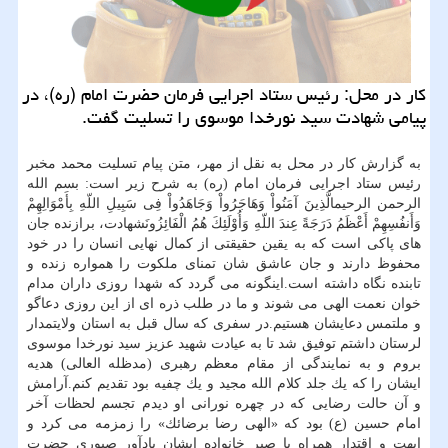
كار در محل: رئیس ستاد اجرایی فرمان حضرت امام (ره)، در
پیامی شهادت سید نورخدا موسوی را تسلیت گفت.
به گزارش كار در محل به نقل از مهر، متن پیام تسلیت محمد مخبر
رئیس ستاد اجرایی فرمان امام (ره) به شرح زیر است: بسم الله
الرحمن الرحیمالَّذِینَ آمَنُواْ وَهَاجَرُواْ وَجَاهَدُواْ فِی سَبِیلِ اللّهِ بِأَمْوَالِهِمْ
وَأَنفُسِهِمْ أَعْظَمُ دَرَجَةً عِندَ اللّهِ وَأُوْلَئِكَ هُمُ الْفَائِزُونَشهادت، برازنده جان
های پاكی است كه به یقین حقیقتی از كمال نهایی انسان را در خود
محفوظ دارند و جان عاشق شان تمنای ملكوت را همواره زنده و
تابنده نگاه داشته است.اینگونه می گردد كه شهدا روزی داران مدام
خوان نعمت الهی می شوند و ما در طلب ذره ای از این روزی دعاگو
و ملتمس دعایشان هستیم.در سفری كه سال قبل به استان ولایتمدار
لرستان داشتم توفیق شد تا به عیادت شهید عزیز سید نورخدا موسوی
بروم و به نمایندگی از مقام معظم رهبری (مدظله العالی) هدیه
ایشان را كه یك جلد كلام الله مجید و یك چفیه بود تقدیم كنم.آرامش
و آن حالت رضایی كه در چهره نورانی او دیدم تجسم لحظات آخر
امام حسین (ع) بود كه «الهی رضا برضائك» را زمزمه می كرد و
ابهت و اقتدار همراه با صبر خانواده ایشان یادآور صبوری حضرت