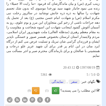
زینب كبری (س) و بیان ماندگارشان كه فرمود: «ما رایت الا جمیلا» را
زنده می نمود.جانباز شهید سید نورخدا موسوی كه بدون شك تجسم
شهادت را سالها به ذره ذره جانش نوشانید در سالروز رحلت نبی
مكرم اسلام (ص) و شهادت امام حسن مجتبی (ع) بعد از تحمل یك
دهه جراحات ناشی از زخم كین متجاوزان این مرز و بوم علوی، رو به
آسمان آغوش گشود.اینجانب شهادت این اسوه شجاعت و مقاومت را
به مقام معظم رهبری (مدظله العالی) ملت شهیدپرور ایران اسلامی،
مردم ولایتمدار استان لرستان بخصوص همسر صبور و خستگی ناپذیر
ایشان و فرزندان گرامی شان تبریك و تسلیت عرض می كنم.از درگاه
ایزد منان در این ایام پر قدر برای آن شهید عزیز علو درجات و
همنشینی با صالحان و برای بازماندگان محترم صبر و اجر مسألت می
نمایم.
1397/08/19
20:43:12
5361
5
/
5.0
تگهای خبر:
سفر
,
نمایندگی
این مطلب را می پسندید؟
(0)
(1)
X