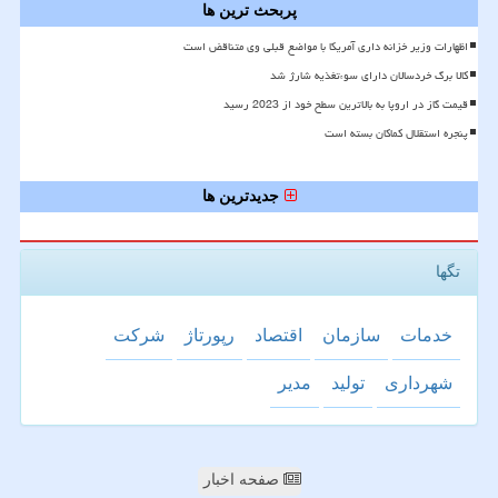
پربحث ترین ها
اظهارات وزیر خزانه داری آمریکا با مواضع قبلی وی متناقض است
کالا برگ خردسالان دارای سوءتغذیه شارژ شد
قیمت گاز در اروپا به بالاترین سطح خود از 2023 رسید
پنجره استقلال کماکان بسته است
جدیدترین ها
تگها
خدمات
سازمان
اقتصاد
رپورتاژ
شركت
شهرداری
تولید
مدیر
صفحه اخبار