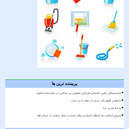
پربیننده ترین ها
بازنشستگان تأمین اجتماعی قربانیان خاموش بی عدالتی در ایام سخت کشور
بازخوانی قانون کار ایران از تولد تا بن بست
یارانه واریز شد
شروع بازگشت به اشتغال کارگران بیکار شده در جنگ رمضان از استان قم