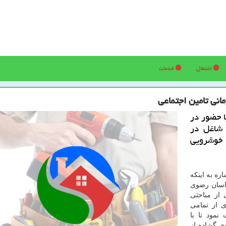
اشتغال
خدمات
نی تامین اجتماعی
ا حضور در
انی شاغل در
 خوشرویی
ره به اینكه
راسان رضوی
از مباحثی
 از تمامی
مود تا با
وی گشاده از