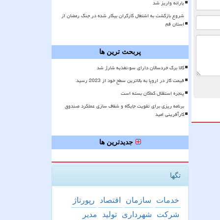
یارانه واریز شد
شروع بازگشت به اشتغال کارگران بیکار شده در جنگ رمضان از
استان قم
پربحث ترین ها
کالا برگ خردسالان دارای سوءتغذیه شارژ شد
قیمت گاز در اروپا به بالاترین سطح خود از 2023 رسید
پنجره استقلال کماکان بسته است
برنامه ریزی برای تقویت جایگاه و شفاف سازی عملکرد صندوق
کارآفرینی امید
جدیدترین ها
تگها
خدمات
سازمان
اقتصاد
رپورتاژ
شركت
شهرداری
تولید
مدیر