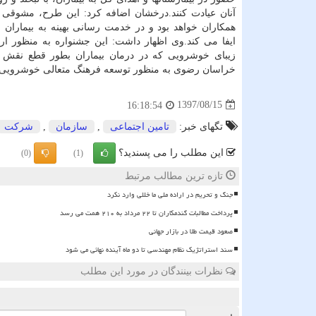
آنان عیادت كنند.درخشان اضافه كرد: این طرح، مشوقی 
همكاران خواهد بود و در خدمت رسانی بهینه به بیماران
ایفا می كند.وی اظهار داشت: این جشنواره به منظور ار
زیبای خوشرویی كه در درمان بیماران بطور قطع نقش ب
خراسان رضوی به منظور توسعه فرهنگ متعالی خوشرویی، م
1397/08/15
16:18:54
تگهای خبر:
تامین اجتماعی
,
سازمان
,
شركت
این مطلب را می پسندید؟
(0)
(1)
تازه ترین مطالب مرتبط
جنگ و تحریم در اراده ملی ما خللی وارد نکرد
پرداخت مطالبات گندمکاران تا ۲۲ مرداد به ۲۱۰ همت می رسد
صعود قیمت طلا در بازار جهانی
سند استراتژیک نظام مهندسی تا دو ماه آینده نهائی می شود
نظرات بینندگان در مورد این مطلب
ن