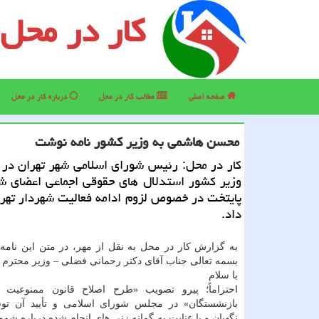
کار در محل
صفحه اصلی
مطالب كار در محل
درباره كار در محل
محسن هاشمی به وزیر كشور نامه نوشت
كار در محل: رئیس شورای اسلامی شهر تهران در ن
وزیر كشور استدلال های حقوقی اجماعی اعضای ش
پایتخت در خصوص لزوم ادامه فعالیت شهردار تهر
داد.
به گزارش كار در محل به نقل از مهر، در متن این نامه
بسمه تعالی جناب آقای دكتر رحمانی فضلی – وزیر محترم
با سلام
احتراماً؛ پیرو تصویب «طرح اصلاح قانون ممنوعیت ب
بازنشستگان» در مجلس شورای اسلامی و تأیید آن ت
نگهبان و با عنایت به گمانه زنی های انجام شده درباره شمو