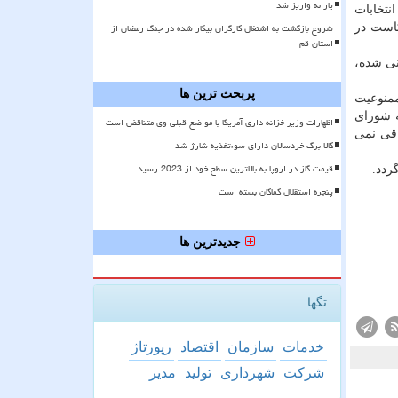
یارانه واریز شد
ن تشكیلات، وظایف و انتخابات
شروع بازگشت به اشتغال کارگران بیکار شده در جنگ رمضان از
ون كم و كاست در
استان قم
موارد منسوخه پیش بینی شده،
پربحث ترین ها
ممنوعیت
ه شورای
اظهارات وزیر خزانه داری آمریکا با مواضع قبلی وی متناقض است
ان» باقی نمی
کالا برگ خردسالان دارای سوءتغذیه شارژ شد
قیمت گاز در اروپا به بالاترین سطح خود از 2023 رسید
ردد.
پنجره استقلال کماکان بسته است
جدیدترین ها
تگها
خدمات
سازمان
اقتصاد
رپورتاژ
شركت
شهرداری
تولید
مدیر