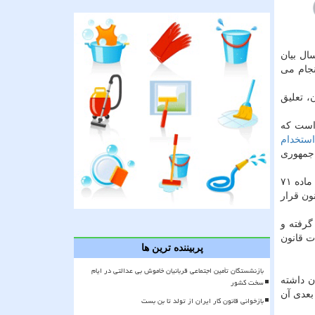
سال ۱۳۷۵ درماده ۷۱ خود به صراحت نخستین وظیفه شورای اسلامی شهر را انتخاب شهردار برای مدت ۴ سال بیان
انجام می
، تعلیق
كه در تبصره ۵ آن پیش بینی شده است كه
استخدام
 توسعه جمهوری
سوم: در تیرماه ۱۳۹۶ «قانون اصلاح موادی از قانون شوراها و انتخابات شهرداران مصوب ۱۳۷۵ و اصلاحات بعدی» به تصویب می رسد كه ماده ۷۱
ب شهردار» مصوب سال ۱۳۷۵ بعد از تنقیح، دقیقاً در ماده ۸۰ این قانون قرار
رفاً تبصره ۱ این قانون را دربر گرفته و
ت قانون
پربیننده ترین ها
بازنشستگان تأمین اجتماعی قربانیان خاموش بی عدالتی در ایام
 را بیان داشته
سخت کشور
لامی كشور و انتخاب شهردار» سال ۱۳۷۵ و اصلاحات بعدی آن
بازخوانی قانون کار ایران از تولد تا بن بست