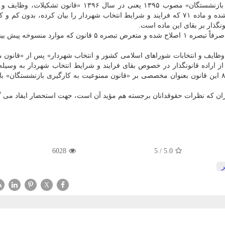
۲- یك سال پس از تصویب قانون «ممنوعیت به كارگیری بازنشستگان» مصوب ۱۳۹۵ یعنی در سال ۱۳۹۶ «قانو
شوراهای اسلامی كشور و انتخاب شهردار» مجدداً اصلاح شده و ماده ۷۱ كه فرایند و شرایط انتخاب شهردار را بیان كرده، بد
۳- در اصلاحیه این قانون كه اخیراً به تصویب رسیده است، صرفاً تبصره ۱ اصلاح شده و متعرض تبصره ۵ قانون كه 
، وظایف و انتخابات شوراهای اسلامی كشور و انتخاب شهردار» پس از «قانون 
 اراده قانونگذار در خصوص بقای فرایند و شرایط انتخاب شهردار به وسیل
شهر می باشد، بنابراین هیچ گونه تردیدی در اعتبار ماده ۸۰ این قانون بعنوان مخصصی بر «قانون ممنوعیت به كارگیری بازنشستگ
ان كه نظرات حقوقدانان برجسته هم مؤید آن است، جهت استحضار ایفاد می گ
6028
5
/
5.0
X