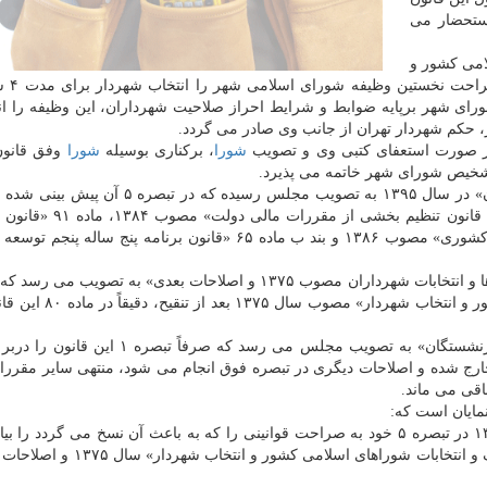
استحضار می
امی كشور و
انتخاب شهردار» مصوب 
ی شده است كه شورای شهر برپایه ضوابط و شرایط احراز صلاحیت شهرداران، این وظیفه را 
، حكم شهردار تهران از جانب وی صادر می گردد.
شورا
، بركناری بوسیله
شورا
وفق قانون
تشخیص شورای شهر خاتمه می پذیرد.
دوم: ماده واحده «قانون ممنوعیت به كارگیری بازنشستگان» در سال ۱۳۹۵ به تصویب مجلس رسیده 
كشوری» مصوب ۱۳۸۶ و بند ب ماده ۶۵ «قانون برنامه پنج ساله پنجم
«قانون تشكیلات، وظایف و انتخابات شوراهای اسلامی كشور و انتخا
چهارم: اخیراً «طرح اصلاح قانون ممنوعیت به كارگیری بازنشستگان» به تصویب مجلس می رسد كه ص
ن خارج شده و اصلاحات دیگری در تبصره فوق انجام می شود، منتهی سایر مقررا
نمایان است كه:
۱- «قانون ممنوعیت به كارگیری بازنشستگان» مصوب ۱۳۹۵ در تبصره ۵ خود به صراحت قوانینی را كه به باعث آن نسخ می گردد
كه هیچ گونه اشاره ای به ماده ۷۱ «قانون تشكیلات، وظایف و انتخابات شوراهای اس