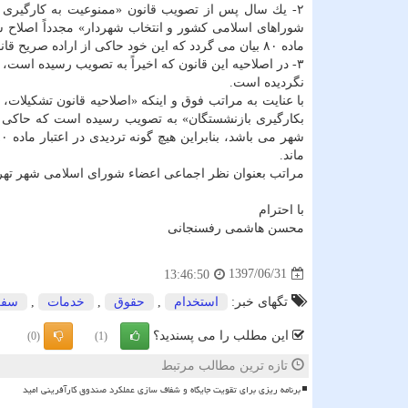
ماده ۸۰ بیان می گردد كه این خود حاكی از اراده صریح قانونگذار بر بقای این ماده است.
نگردیده است.
با عنایت به مراتب فوق و اینكه «اصلاحیه قانون تشكیلات
بكارگیری بازنشستگان» به تصویب رسیده است كه حاكی از
ماند.
مراتب بعنوان نظر اجماعی اعضاء شورای اسلامی شهر تهر
با احترام
محسن هاشمی رفسنجانی
1397/06/31
13:46:50
تگهای خبر:
استخدام
,
حقوق
,
خدمات
,
سفر
این مطلب را می پسندید؟
(0)
(1)
تازه ترین مطالب مرتبط
برنامه ریزی برای تقویت جایگاه و شفاف سازی عملکرد صندوق کارآفرینی امید