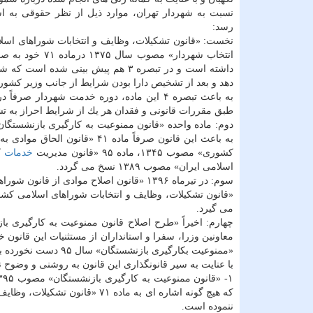
نسبت به شهردار تهران، موارد ذیل از نظر حقوقی به 
رسد:
نخست: «قانون تشكیلات، وظایف و انتخابات شوراهای اسل
داشته است و در تبصره ۳ هم پیش بین
دهد و بعد از تشخیص دارا بودن شرایط از جانب وزیر كشور
به باعث تبصره ۴ این ماده، دوره خدمت شهردار صرفاً در صورت استعفای كتبی وی و تصویب
طبق مقررات قانونی و فقدان هر یك از شرایط احراز به 
به باعث این قانون صرفاً ماده ۴۱ «قانون الحاق موادی به قانون تنظیم بخشی از مقررات مالی دولت» مصوب ۱۳۸۴، ماده ۹۱ «قانون
كشوری» مصوب ۱۳۴۵، ماده ۹۵ «قانون مدیریت
خدمات
اسلامی ایران» مصوب ۱۳۸۹ نسخ می گردد.
می گیرد.
معاونین وزرا، سفرا و استانداران از مستثنیات این قانو
«ممنوعیت بكارگیری بازنشستگان» سال ۹۵ دست نخورده باقی می ماند.
با عنایت به سیر قانونگذاری این قانون به روشنی و وضوح 
ننموده است.