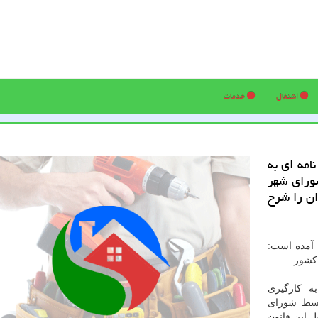
اشتغال
خدمات
امه ای به
ورای شهر
ان را شرح
 آمده است:
 كشور
ه كارگیری
وسط شورای
ل این قانون