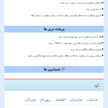
بازخوانی قانون کار ایران از تولد تا بن بست
یارانه واریز شد
شروع بازگشت به اشتغال کارگران بیکار شده در جنگ رمضان از استان قم
پربحث ترین ها
کالا برگ خردسالان دارای سوءتغذیه شارژ شد
قیمت گاز در اروپا به بالاترین سطح خود از 2023 رسید
پنجره استقلال کماکان بسته است
برنامه ریزی برای تقویت جایگاه و شفاف سازی عملکرد صندوق کارآفرینی امید
جدیدترین ها
تگها
خدمات
سازمان
اقتصاد
رپورتاژ
شركت