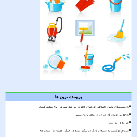
پربیننده ترین ها
بازنشستگان تأمین اجتماعی قربانیان خاموش بی عدالتی در ایام سخت کشور
بازخوانی قانون کار ایران از تولد تا بن بست
یارانه واریز شد
شروع بازگشت به اشتغال کارگران بیکار شده در جنگ رمضان از استان قم