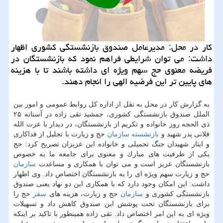
كار در محل: مدیرعامل صندوق بازنشستگی كشوری اظهار
داشت: می توان شرایطی فراهم نمود كه بازنشستگان در
فریضه معنوی حج سهم ویژه ای داشته باشند تا با هزینه
های پایین تر این فرضیه الهی را انجام دهند.
به گزارش كار در محل به نقل از اداره كل روابط عمومی و امور بین
الملل صندوق بازنشستگی كشوری، جمشید تقی زاده در آستانه ۲۵
ذی الحجه روز خانواده و تكریم از بازنشستگان، در دیدار با عزت الله
قلانی پدر شهید و
بازنشسته
سازمان
حج و زیارت با تجلیل از فداكاری
و ایثار شهیدان جنگ تحمیلی و خانواده این عزیزان تصریح كرد: حج
یكی از ظرفیت های مبارك و معنوی برای جامعه ما به خصوص
بازنشستگان عزیز است و می توان با همكاری و مساعدت
سازمان
حج و زیارت سهم ویژه ای را به بازنشستگان اختصاص داد. وی اظهار
داشت: این امكان وجود دارد كه با همكاری این دو نهاد یعنی صندوق
بازنشستگی كشوری و
سازمان
حج و زیارت، هزینه های
سفر
حج را
برای بازنشستگان تحت پوشش این صندوق كاهش داد و تسهیلات
ویژه ای به این امر اختصاص داد. تقی زاده همینطور با تاكید بر اینكه