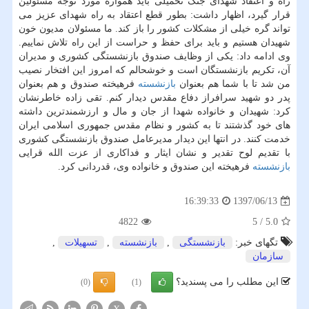
راه و اعتقاد شهدای جنگ تحمیلی باید همواره مورد توجه مسئولین
قرار گیرد، اظهار داشت: بطور قطع اعتقاد به راه شهدای عزیز می
تواند گره خیلی از مشكلات كشور را باز كند. ما مسئولان مدیون خون
شهیدان هستیم و باید برای حفظ و حراست از این راه تلاش نماییم.
وی ادامه داد: یكی از وظایف صندوق بازنشستگی كشوری و مدیران
آن، تكریم بازنشستگان است و خوشحالم كه امروز این افتخار نصیب
من شد تا با شما هم بعنوان
بازنشسته
فرهیخته صندوق و هم بعنوان
پدر دو شهید سرافراز دفاع مقدس دیدار كنم. تقی زاده خاطرنشان
كرد: شهیدان و خانواده شهدا از جان و مال و ارزشمندترین داشته
های خود گذشتند تا به كشور و نظام مقدس جمهوری اسلامی ایران
خدمت كنند. در انتها این دیدار مدیرعامل صندوق بازنشستگی كشوری
با تقدیم لوح تقدیر و نشان ایثار و فداكاری از عزت الله قرایی
بازنشسته
فرهیخته این صندوق و خانواده وی، قدردانی كرد.
1397/06/13
16:39:33
4822
5
/
5.0
تگهای خبر:
بازنشستگی
,
بازنشسته
,
تسهیلات
,
سازمان
این مطلب را می پسندید؟
(0)
(1)