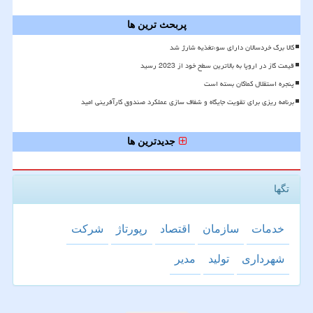
پربحث ترین ها
کالا برگ خردسالان دارای سوءتغذیه شارژ شد
قیمت گاز در اروپا به بالاترین سطح خود از 2023 رسید
پنجره استقلال کماکان بسته است
برنامه ریزی برای تقویت جایگاه و شفاف سازی عملکرد صندوق کارآفرینی امید
جدیدترین ها
تگها
خدمات
سازمان
اقتصاد
رپورتاژ
شركت
شهرداری
تولید
مدیر