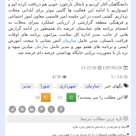
دانشگاهیان آغاز كردیم و تابحال بازخورد خوبی هم دریافت كرده ایم و
امیدواریم با ادامه این فعالیت ها گامی موثر برای آبادانی محلات
برداریم. گفتنی است در این جلسه امیر قاسمی معاون امور اجتماعی
و فرهنگی منطقه گزارشی از ارزیابی عملكرد سرای محلات به
انضمام برنامه های شادستان عرضه داد همینطور در ادامه گزارش
هایی از جانب مدیر اداره كل سلامت پیرامون برنامه های اوقات
فراغت تابستان، مدیر عامل
سازمان
آتش نشانی با مبحث آموزش
ایمنی و برنامه های هفتم مهر و مدیر عامل
سازمان
میادین میوه و
تره بار با محوریت برپایی جایگاه بهداشتی عرضه دام عرضه شد.
1397/05/26
13:23:59
4739
5
/
5.0
تگهای خبر:
سازمان
,
شهرداری
,
شورا
,
مدیر
این مطلب را می پسندید؟
(0)
(1)
X
تازه ترین مطالب مرتبط
جنگ و تحریم در اراده ملی ما خللی وارد نکرد
پرداخت مطالبات گندمکاران تا ۲۲ مرداد به ۲۱۰ همت می رسد