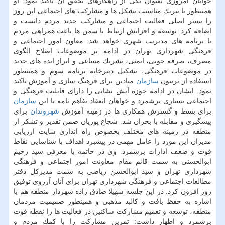
جوانان امروزی بعنوان یكی از راهكارهای تحقق آن تاكید نمود. او
همینطور با تبریك مناسبت تشكل ها و مشاركت های اجتماعی این روز
را بستر اصلی فعالیت اجتماعی و مشاركت جدید مردم دانست و
اضافه كرد: توسعه و افزایش ارتباط با سمن ها باعث همراهی مردم
با برنامه های مدیریت شهری خواهد شد. معاون امور اجتماعی و
فرهنگی شهرداری تهران در ادامه بر موضوعات اصلاح الگوی
مصرف، صرفه جویی، ایمنی، تشریك مساعی و ابراز ایده های جدید
در موضوعات فرهنگی، تشكیل دبیرخانه برنامه سوم و همینطور
استفاده از تریبون
سازمان
میادین برای فرهنگ سازی و آموزش تاكید
نمود. ایشان در ادامه حوزه آتش نشانی را دارای قابلیت فرهنگی و
اجتماعی بسیاری برشمرد و خواهان انعقاد تفاهم نامه با این
سازمان
برای بسط و گسترش همكاری ها در زمینه آموزش
شهروندان
برای
پیشگیری و مقابله با بحران شد. شجاع پوریان ضمن تقدیر و تشكر از
منطقه در زمینه های مختلف بخصوص راه اندازی سایت ارزیابی
مدیران این مورد را عامل مهمی در پیشبرد اهداف با شناسایی نقاط
قوت و ضعف ادارات برشمرد. وی در خاتمه با معرفی سید رحیم
ابوالحسنی به سمت قائم مقام معاونت امور اجتماعی و فرهنگی
شهرداری تهران و سید ابوالحسن ریاضی به سمت مدیركل دفتر
مطالعات اجتماعی و فرهنگی شهرداری تهران برای آنان آرزوی توفیق
روز افزون كرد. در این جلسه سهیلا صادق زاده شهردار منطقه هم با
اشاره به حفظ بافت و كالبد مذهبی و همینطور صمیمیت مردمان
منطقه، توسعه و تعمیم مشاركت ساكنین در فعالیت ها را نقطه قوت
برشمرد و اظهار داشت: تمرین مشاركت را با كمك مردم و