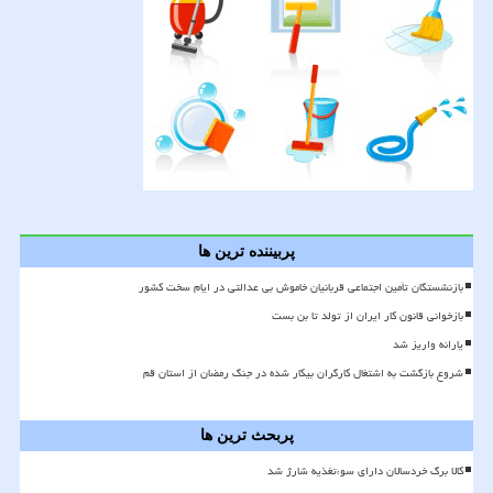
پربیننده ترین ها
بازنشستگان تأمین اجتماعی قربانیان خاموش بی عدالتی در ایام سخت کشور
بازخوانی قانون کار ایران از تولد تا بن بست
یارانه واریز شد
شروع بازگشت به اشتغال کارگران بیکار شده در جنگ رمضان از استان قم
پربحث ترین ها
کالا برگ خردسالان دارای سوءتغذیه شارژ شد