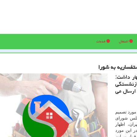
اشتغال
خدمات
تفساریه به شورا
هار داشت:
زنشستگی
 ارسال می
مورد تصمیم
جلس شورای
ان، اظهار
ر این مورد
ار بر این