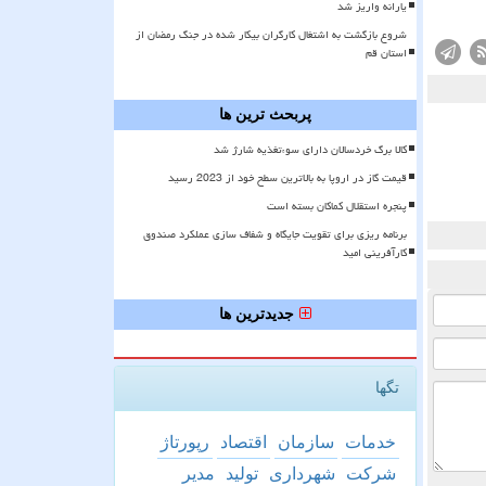
یارانه واریز شد
شروع بازگشت به اشتغال کارگران بیکار شده در جنگ رمضان از
استان قم
پربحث ترین ها
کالا برگ خردسالان دارای سوءتغذیه شارژ شد
قیمت گاز در اروپا به بالاترین سطح خود از 2023 رسید
پنجره استقلال کماکان بسته است
برنامه ریزی برای تقویت جایگاه و شفاف سازی عملکرد صندوق
کارآفرینی امید
جدیدترین ها
تگها
خدمات
سازمان
اقتصاد
رپورتاژ
شركت
شهرداری
تولید
مدیر