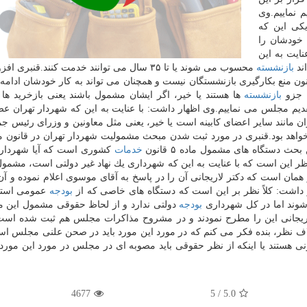
 نماییم.وی
یكی این كه
 سابقه خدمت خودشان را
عنایت به این
اند
بازنشسته
محسوب می شوند یا تا ۳۵ سال می توانند خدمت كنند.قنبری ا
ن منع بكارگیری بازنشستگان نیست و همچنان می تواند به كار خودشان ادامه د
ا جزو
بازنشسته
ها هستند یا خیر، اگر ایشان مشمول باشند یعنی بازخرید ها
دیم مجلس می نماییم.وی اظهار داشت: با عنایت به این كه شهردار تهران عضو
ان مانند سایر اعضای كابینه است یا خیر، یعنی مثل معاونین و وزرای رئیس ج
ده خواهد بود.قنبری در مورد ثبت شدن مبحث مشمولیت شهردار تهران در قانون 
دستگاه های مشمول ماده ۵ قانون
خدمات
كشوری است كه آیا شهرداری
ان است كه دكتر لاریجانی آن را در پاسخ به آقای موسوی اعلام نموده و آن 
ر داشت: كلاً نظر بر این است كه دستگاه های خاصی كه از
بودجه
عمومی استف
ند اما در كل شهرداری
بودجه
دولتی ندارد و از لحاظ حقوقی مشمول این م
 لاریجانی این را مطرح نمودند و در مشروح مذاكرات مجلس هم ثبت شده اس
تلاف نظر، بنده فكر می كنم كه در مورد این مورد باید در صحن علنی مجلس اس
ی هستند یا اینكه از نظر حقوقی باید مصوبه ای در مجلس در مورد این مورد 
4677
5
/
5.0