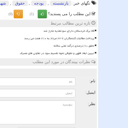
تگهای خبر:
بازنشسته
,
بودجه
,
حقوق
,
شهر
این مطلب را می پسندید؟
(0)
(1)
تازه ترین مطالب مرتبط
کالا برگ خردسالان دارای سوءتغذیه شارژ شد
پرداخت مطالبات گندمکاران تا ۲۲ مرداد به ۲۱۰ همت می رسد
تحقق ۶۰ درصدی درآمد نفتی سالانه
تبیین ابعاد فقهی و حقوقی نحوه تقسیم سود در تعاونی های مصرف
نظرات بینندگان در مورد این مطلب
ن
نام:
ایمیل:
نظر: