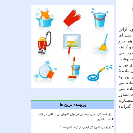
فزود: ازاین
هند اما
 هم جزو
 كابینه
مهور می
ممنوعیت
 تهران
مشمول این ماده قانونی می گردد یا خیر، از این رو یكی نظر این است كه با عنایت به این كه شهرداری یك نهاد غیر دولتی است، مشمول ماده ۵
این بود
اده می
اده نمی
ت.مشاور
تفساریه
پربیننده ترین ها
گذرانده
بازنشستگان تأمین اجتماعی قربانیان خاموش بی عدالتی در ایام
سخت کشور
بازخوانی قانون کار ایران از تولد تا بن بست