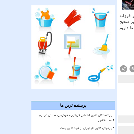
 فرزانه
یر صحیح
ا داریم
پربیننده ترین ها
بازنشستگان تأمین اجتماعی قربانیان خاموش بی عدالتی در ایام
سخت کشور
بازخوانی قانون کار ایران از تولد تا بن بست