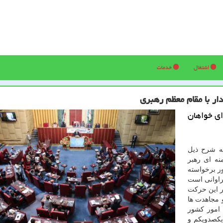
اشتغال
خدمات
ر با مقام معظم رهبری
ای خواهان
به شرح ذیل
ه ای رهبر
ر برخواسته
راوانی است
در این حركت
 مجاهدت ها
 امور كشور
یكصدویكم و