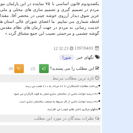
یكصدودوم قانون اساسی با ۷۵ نماینده در این پ
مردم در تصمیم گیری و تصمیم سازی های محلی و ملی 
عزیز شوق دیدار آرزوی خوشه چینی در محضر آقا، مقتدای
لحظه شماری می نماییم. ما اعضای شورای عالی استان ها 
خدمت رسانی به مردم در جهت آرمان های نظام مقدس جمه
گوشه چشمی و مرحمتی نصیب این جمع مشتاق گردد.»
1397/04/01
12:32:23
تگهای خبر:
شورا
این مطلب را می پسندید؟
(0)
(2)
تازه ترین مطالب مرتبط
پرداخت مطالبات گندمکاران تا ۲۲ مرداد به ۲۱۰ همت می رسد
۴۶ درصد حوادث ناشی از ساختمان سازی منجر به فوت کارگران می شود
۳۸ درصد حوادث ناشی از کار مربوط به صنعت ساختمان سازی است
بانکهای مرکزی ذخایر طلای خودرا می افزایند
نظرات بینندگان در مورد این مطلب
ن