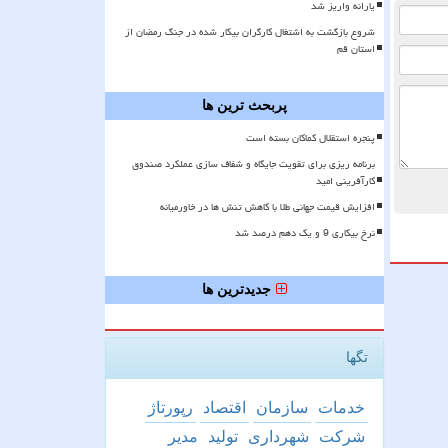
یارانه واریز شد
شروع بازگشت به اشتغال کارگران بیکار شده در جنگ رمضان از
استان قم
پربحث ترین ها
پنجره استقلال کماکان بسته است
برنامه ریزی برای تقویت جایگاه و شفاف سازی عملکرد صندوق
کارآفرینی امید
افزایش قیمت جهانی طلا با کاهش تنش ها در خاورمیانه
نرخ بیکاری 9 و یک دهم درصد شد
جدیدترین ها
تگها
خدمات
سازمان
اقتصاد
رپورتاژ
شركت
شهرداری
تولید
مدیر