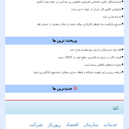
بازنشستگان تأمین اجتماعی قربانیان خاموش بی عدالتی در ایام سخت کشور
بازخوانی قانون کار ایران از تولد تا بن بست
یارانه واریز شد
شروع بازگشت به اشتغال کارگران بیکار شده در جنگ رمضان از استان قم
پربحث ترین ها
کالا برگ خردسالان دارای سوءتغذیه شارژ شد
قیمت گاز در اروپا به بالاترین سطح خود از 2023 رسید
پنجره استقلال کماکان بسته است
برنامه ریزی برای تقویت جایگاه و شفاف سازی عملکرد صندوق کارآفرینی امید
جدیدترین ها
تگها
خدمات
سازمان
اقتصاد
رپورتاژ
شركت