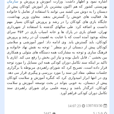
اشاره نمود و اظهار داشت: وزارت آموزش و پرورش و
سازمان
بهزیستی كشور كه هم اكنون بیشترین بار آموزش كودكان پیش از
دبستان را به دوش می كشند می توانند با استفاده از تعامل با خانواده
ها، فعالیت های خویش را گسترش بدهند. معاون وزیر بهداشت،
جایگاه بازی های كودكان را در رشد و پرورش كودكان بسیار مهم
دانست و اضافه كرد: طی سالهای گذشته با استفاده از شهرداری
تهران، فضای بازی در پارك ها و خانه اسباب بازی در ۳۵۴ سرای
محله بوجود آمده است كه با عنایت به اهمیت آن در رشد و پرورش
كودكان، باید گسترش یابد. وی ادامه داد: امور آموزشی و سلامتی
كودكان پیش از دبستان از دو منظر " توجه به نقش نهاد خانواده و
فرهنگ سازی و توجه به مشاركت همه دستگاه های متولی و همكاری
بین بخشی "، قابل تامل بوده و نیاز این بخش را رفع می كند. ایازی با
تاكید بر اینكه سند تكامل دوران كودكی همه این مسایل را مورد توجه
قرار داده است، تصریح كرد كه شورای راهبردی مربوطه با برگزاری
جلسات منظم، مفاد این سند را مورد بررسی و پیگیری قرار می دهد.
وی در انتها ابراز امیدواری كرد كه كنگره آموزش و سلامت كودكان
پیش از دبستان، به خوبی بتواند در بحث توسعه آموزش و سلامت
كودكان، اثرگذار باشد و زمینه علمی برای شورای راهبردی سند
تكامل دوران كودكی فراهم آورد.
1397/03/30
14:07:23
5447
5
/
5.0