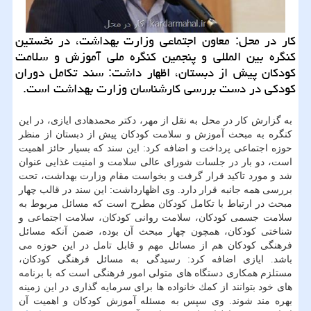
كار در محل: معاون اجتماعی وزارت بهداشت، در نخستین
كنگره بین المللی و پنجمین كنگره ملی آموزش و سلامت
كودكان پیش از دبستان، اظهار داشت: سند تكامل دوران
كودكی در دست بررسی كارشناسان وزارت بهداشت است.
به گزارش كار در محل به نقل از مهر، دكتر محمدهادی ایازی، در این
كنگره به مبحث آموزش و سلامت كودكان پیش از دبستان از منظر
حوزه اجتماعی پرداخت و اضافه كرد: این سند كه بسیار حائز اهمیت
است، دو بار در جلسات شورای عالی سلامت و امنیت غذایی عنوان
شد و مورد تاكید قرار گرفت و بخواست مقام وزارت بهداشت، تحت
بررسی همه جانبه قرار دارد. وی اظهارداشت: این سند در قالب چهار
مبحث در ارتباط با تكامل كودكان مطرح است كه مسائل مربوط به
سلامت جسمی كودكان، سلامت روانی كودكان، سلامت اجتماعی و
شناختی كودكان، همچون چهار مبحث آن بوده، ضمن آنكه مسائل
فرهنگی كودكان هم از مسائل مهم و قابل تامل در این حوزه می
باشد. ایازی اضافه كرد: رسیدگی به مسائل فرهنگی كودكان،
مستلزم همكاری دستگاه های متولی امور فرهنگی است كه با برنامه
های خود بتوانند از كمك خانواده ها برای سرمایه گذاری در این زمینه
بهره مند شوند. وی سپس به مسئله آموزش كودكان و اهمیت آن